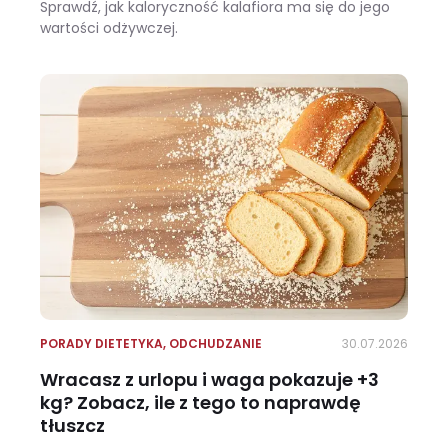
Sprawdź, jak kaloryczność kalafiora ma się do jego
wartości odżywczej.
Ile kalorii ma kalafior i czy warto jeść go na diecie?
PORADY DIETETYKA
,
ODCHUDZANIE
30.07.2026
Wracasz z urlopu i waga pokazuje +3
kg? Zobacz, ile z tego to naprawdę
tłuszcz