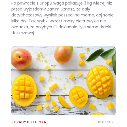
Po powrocie z urlopu waga pokazuje 3 kg więcej niż
przed wyjazdem? Zanim uznasz, że cały
dotychczasowy wysiłek poszedł na marne, daj sobie
kilka dni. Tak szybki wzrost masy ciała zwykle nie
oznacza, że przybyło Ci dokładnie tyle samo tkanki
tłuszczowej.
Wracasz z urlopu i waga pokazuje +3 kg? Zobacz, ile z tego to naprawdę tłuszcz
PORADY DIETETYKA
30.07.2026