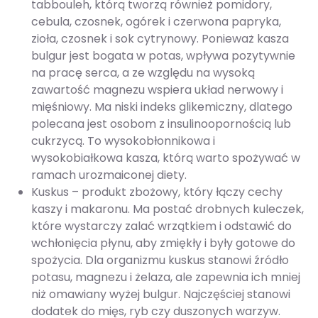
tabbouleh, którą tworzą również pomidory,
cebula, czosnek, ogórek i czerwona papryka,
zioła, czosnek i sok cytrynowy. Ponieważ kasza
bulgur jest bogata w potas, wpływa pozytywnie
na pracę serca, a ze względu na wysoką
zawartość magnezu wspiera układ nerwowy i
mięśniowy. Ma niski indeks glikemiczny, dlatego
polecana jest osobom z insulinoopornością lub
cukrzycą. To wysokobłonnikowa i
wysokobiałkowa kasza, którą warto spożywać w
ramach urozmaiconej diety.
Kuskus – produkt zbożowy, który łączy cechy
kaszy i makaronu. Ma postać drobnych kuleczek,
które wystarczy zalać wrzątkiem i odstawić do
wchłonięcia płynu, aby zmiękły i były gotowe do
spożycia. Dla organizmu kuskus stanowi źródło
potasu, magnezu i żelaza, ale zapewnia ich mniej
niż omawiany wyżej bulgur. Najczęściej stanowi
dodatek do mięs, ryb czy duszonych warzyw.