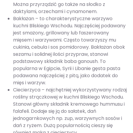
Można przyrządzić go także na słodko z
daktylami, orzechami i cynamonem.
Bakłażan – to charakterystyczne warzywo
kuchni Bliskiego Wschodu. Najczęściej podawany
jest smażony, grillowany lub faszerowany
mięsem i warzywami. Często towarzyszy mu
cukinia, cebula i sos pomidorowy. Bakłażan obok
sezamu i solidnej ilości przypraw, stanowi
podstawowy składnik baba ganoush. To
popularna w Egipcie, Syrii i Libanie gęsta pasta
podawana najczęściej z pitą, jako dodatek do
mięs i warzyw.
Ciecierzyca – najchętniej wykorzystywany rodzaj
rośliny strączkowej w kuchni Bliskiego Wschodu.
Stanowi główny składnik kremowego hummusu i
falafeli. Dodaje się ją do sałatek, dań
jednogarnkowych np. zup, warzywnych sosów i
dań z ryżem. Dużą popularnością cieszy się
również mąka z ciecierzycy.