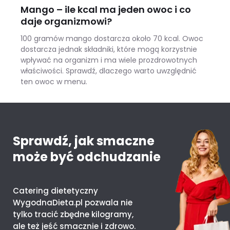
Mango – ile kcal ma jeden owoc i co
daje organizmowi?
100 gramów mango dostarcza około 70 kcal. Owoc
dostarcza jednak składniki, które mogą korzystnie
wpływać na organizm i ma wiele prozdrowotnych
właściwości. Sprawdź, dlaczego warto uwzględnić
ten owoc w menu.
Mango – ile kcal ma jeden owoc i co daje organizmowi?
Sprawdź, jak smaczne
może być odchudzanie
Catering dietetyczny
WygodnaDieta.pl pozwala nie
tylko tracić zbędne kilogramy,
ale też jeść smacznie i zdrowo.