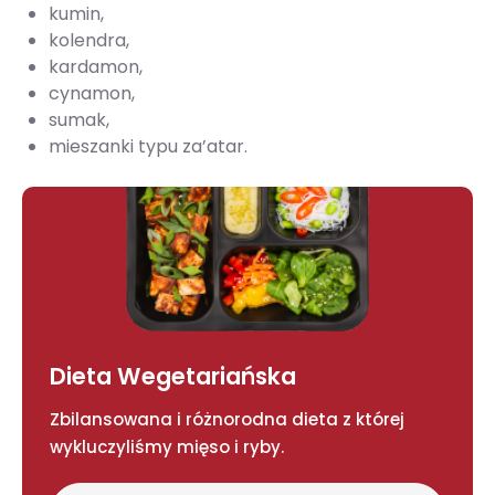
kumin,
kolendra,
kardamon,
cynamon,
sumak,
mieszanki typu za’atar.
Dieta Wegetariańska
Zbilansowana i różnorodna dieta z której
wykluczyliśmy mięso i ryby.