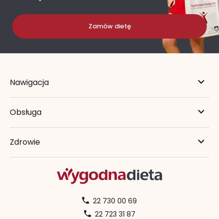
Zamów dietę
Nawigacja
Obsługa
Zdrowie
22 730 00 69
22 723 31 87