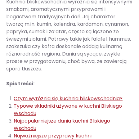
Kuchnia bliskowschodnia wyróżnia się intensywnymi
smakami, aromatycznymi przyprawami i
bogactwem tradycyjnych dań. Jej charakter
tworzą m.in. kumin, kolendra, kardamon, cynamon,
papryka, sumak i za’atar, często są łączone ze
świeżymi ziołami. Potrawy takie jak falafel, hummus,
szakszuka czy kofta doskonale oddają kulinarną
różnorodność regionu. Dania są sycące, zwykle
proste w przygotowaniu, choć bywa, że zawierają
sporo tłuszczu.
Spis treści:
Czym wyróżnia się kuchnia bliskowschodnia?
Typowe składniki używane w kuchni Bliskiego
Wschodu
Najpopularniejsze dania kuchni Bliskiego
Wschodu
Najważniejsze przyprawy kuchni