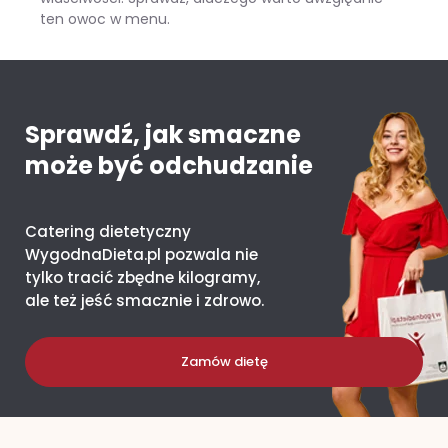
ten owoc w menu.
Mango – ile kcal ma jeden owoc i co daje organizmowi?
Sprawdź, jak smaczne
może być odchudzanie
Catering dietetyczny
WygodnaDieta.pl pozwala nie
tylko tracić zbędne kilogramy,
ale też jeść smacznie i zdrowo.
Zamów dietę