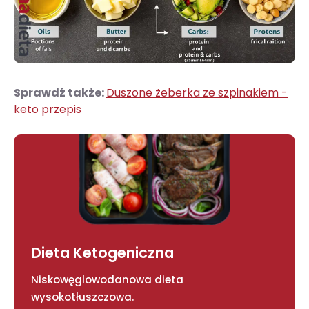
Sprawdź także:
Duszone żeberka ze szpinakiem -
keto przepis
Dieta Ketogeniczna
Niskowęglowodanowa dieta
wysokotłuszczowa.