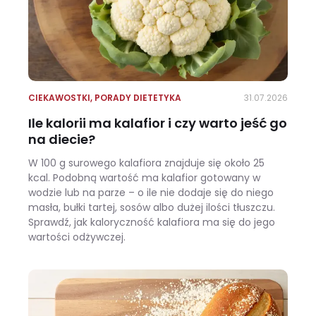
CIEKAWOSTKI
,
PORADY DIETETYKA
31.07.2026
Ile kalorii ma kalafior i czy warto jeść go
na diecie?
W 100 g surowego kalafiora znajduje się około 25
kcal. Podobną wartość ma kalafior gotowany w
wodzie lub na parze – o ile nie dodaje się do niego
masła, bułki tartej, sosów albo dużej ilości tłuszczu.
Sprawdź, jak kaloryczność kalafiora ma się do jego
wartości odżywczej.
Ile kalorii ma kalafior i czy warto jeść go na diecie?