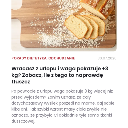
PORADY DIETETYKA
,
ODCHUDZANIE
30.07.2026
Wracasz z urlopu i waga pokazuje +3
kg? Zobacz, ile z tego to naprawdę
tłuszcz
Po powrocie z urlopu waga pokazuje 3 kg więcej niż
przed wyjazdem? Zanim uznasz, że cały
dotychczasowy wysiłek poszedł na marne, daj sobie
kilka dni. Tak szybki wzrost masy ciała zwykle nie
oznacza, że przybyło Ci dokładnie tyle samo tkanki
tłuszczowej.
Wracasz z urlopu i waga pokazuje +3 kg? Zobacz, ile z tego to naprawdę tłuszcz