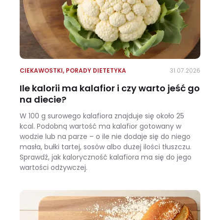
CIEKAWOSTKI
,
PORADY DIETETYKA
31.07.2026
Ile kalorii ma kalafior i czy warto jeść go
na diecie?
W 100 g surowego kalafiora znajduje się około 25
kcal. Podobną wartość ma kalafior gotowany w
wodzie lub na parze – o ile nie dodaje się do niego
masła, bułki tartej, sosów albo dużej ilości tłuszczu.
Sprawdź, jak kaloryczność kalafiora ma się do jego
wartości odżywczej.
Ile kalorii ma kalafior i czy warto jeść go na diecie?