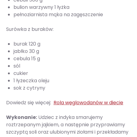
bulion warzywny 1 łyżka
pełnoziarnista mąka na zagęszczenie
Surówka z buraków:
burak 120 g
jabłko 30 g
cebula 15 g
sól
cukier
1 łyżeczka oleju
sok z cytryny
Dowiedz się więcej:
Rola węglowodanów w diecie
Wykonanie:
Udziec z indyka smarujemy
roztrzepanym jajkiem, a następnie przyprawiamy
szczyptą soli oraz ulubionymi ziołami i przekładamy