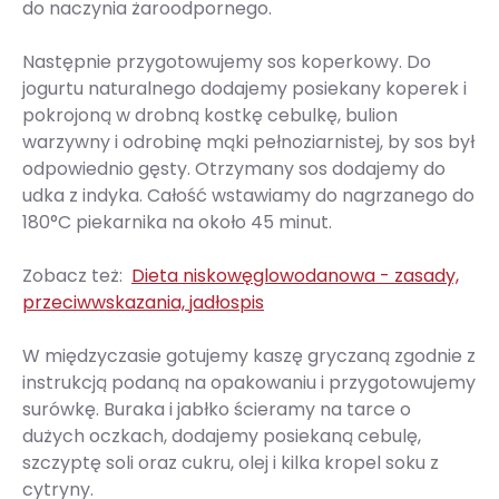
do naczynia żaroodpornego.
Następnie przygotowujemy sos koperkowy. Do
jogurtu naturalnego dodajemy posiekany koperek i
pokrojoną w drobną kostkę cebulkę, bulion
warzywny i odrobinę mąki pełnoziarnistej, by sos był
odpowiednio gęsty. Otrzymany sos dodajemy do
udka z indyka. Całość wstawiamy do nagrzanego do
180°C piekarnika na około 45 minut.
Zobacz też:
Dieta niskowęglowodanowa - zasady,
przeciwwskazania, jadłospis
W międzyczasie gotujemy kaszę gryczaną zgodnie z
instrukcją podaną na opakowaniu i przygotowujemy
surówkę. Buraka i jabłko ścieramy na tarce o
dużych oczkach, dodajemy posiekaną cebulę,
szczyptę soli oraz cukru, olej i kilka kropel soku z
cytryny.