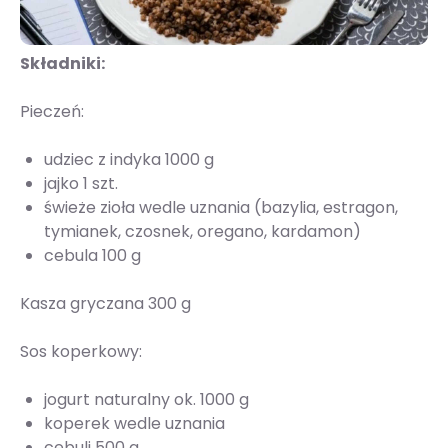
Składniki:
Pieczeń:
udziec z indyka 1000 g
jajko 1 szt.
świeże zioła wedle uznania (bazylia, estragon,
tymianek, czosnek, oregano, kardamon)
cebula 100 g
Kasza gryczana 300 g
Sos koperkowy:
jogurt naturalny ok. 1000 g
koperek wedle uznania
cebuli 500 g