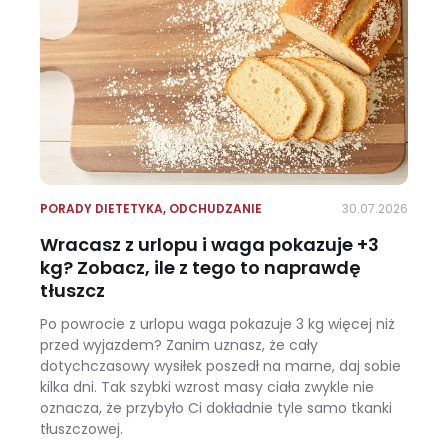
PORADY DIETETYKA
,
ODCHUDZANIE
30.07.2026
Wracasz z urlopu i waga pokazuje +3
kg? Zobacz, ile z tego to naprawdę
tłuszcz
Po powrocie z urlopu waga pokazuje 3 kg więcej niż
przed wyjazdem? Zanim uznasz, że cały
dotychczasowy wysiłek poszedł na marne, daj sobie
kilka dni. Tak szybki wzrost masy ciała zwykle nie
oznacza, że przybyło Ci dokładnie tyle samo tkanki
tłuszczowej.
Wracasz z urlopu i waga pokazuje +3 kg? Zobacz, ile z tego to naprawdę tłuszcz