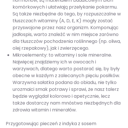
hormonów, są materiałem budulcowym błon
komórkowych i ułatwiają przełykanie pokarmu.
Są także niezbędne do tego, by rozpuszczalne w
tłuszczach witaminy (A, D, E, K) mogły zostać
przyswojone przez nasz organizm. Komponując
jadłospis, warto znaleźć w nim miejsce zarówno
dla tłuszczów pochodzenia roślinnego (np. oliwa,
olej rzepakowy), jak i zwierzęcego.
Mikroelementy: to witaminy i sole mineralne.
Najwięcej znajdziemy ich w owocach i
warzywach, dlatego warto postarać się, by były
obecne w każdym z zalecanych pięciu posiłków.
Warzywna sałatka podana do obiadu, nie tylko
urozmaici smak potrawy i sprawi, że nasz talerz
będzie wyglądał kolorowo i apetycznie, lecz
także dostarczy nam mnóstwa niezbędnych dla
zdrowia witamin i minerałów.
Przygotowując pieczeń z indyka z sosem