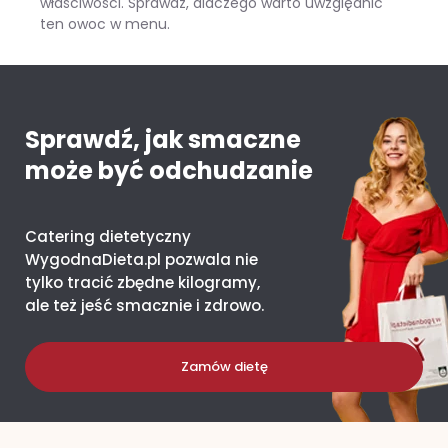
właściwości. Sprawdź, dlaczego warto uwzględnić
ten owoc w menu.
Mango – ile kcal ma jeden owoc i co daje organizmowi?
Sprawdź, jak smaczne
może być odchudzanie
Catering dietetyczny
WygodnaDieta.pl pozwala nie
tylko tracić zbędne kilogramy,
ale też jeść smacznie i zdrowo.
Zamów dietę