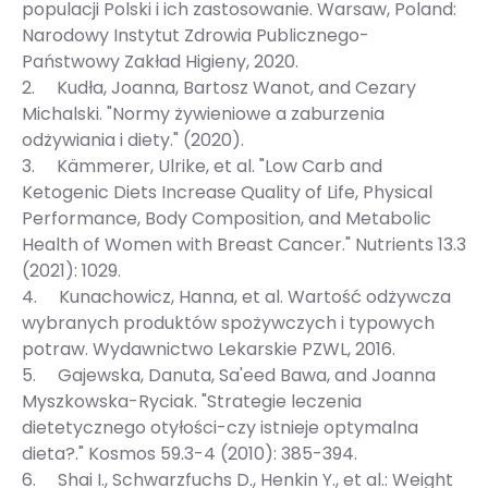
populacji Polski i ich zastosowanie. Warsaw, Poland:
Narodowy Instytut Zdrowia Publicznego-
Państwowy Zakład Higieny, 2020.
2. Kudła, Joanna, Bartosz Wanot, and Cezary
Michalski. "Normy żywieniowe a zaburzenia
odżywiania i diety." (2020).
3. Kämmerer, Ulrike, et al. "Low Carb and
Ketogenic Diets Increase Quality of Life, Physical
Performance, Body Composition, and Metabolic
Health of Women with Breast Cancer." Nutrients 13.3
(2021): 1029.
4. Kunachowicz, Hanna, et al. Wartość odżywcza
wybranych produktów spożywczych i typowych
potraw. Wydawnictwo Lekarskie PZWL, 2016.
5. Gajewska, Danuta, Sa'eed Bawa, and Joanna
Myszkowska-Ryciak. "Strategie leczenia
dietetycznego otyłości-czy istnieje optymalna
dieta?." Kosmos 59.3-4 (2010): 385-394.
6. Shai I., Schwarzfuchs D., Henkin Y., et al.: Weight