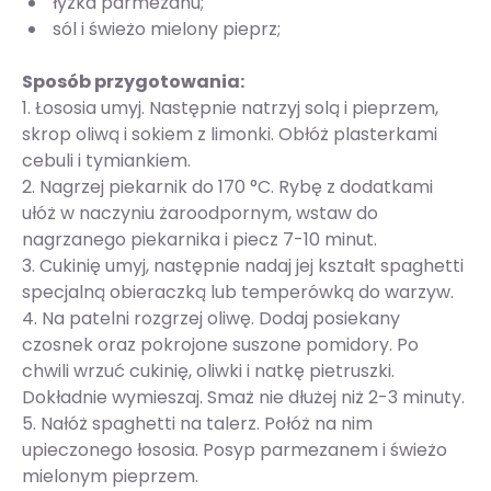
łyżka parmezanu;
sól i świeżo mielony pieprz;
Sposób przygotowania:
1. Łososia umyj. Następnie natrzyj solą i pieprzem,
skrop oliwą i sokiem z limonki. Obłóż plasterkami
cebuli i tymiankiem.
2. Nagrzej piekarnik do 170 °C. Rybę z dodatkami
ułóż w naczyniu żaroodpornym, wstaw do
nagrzanego piekarnika i piecz 7-10 minut.
3. Cukinię umyj, następnie nadaj jej kształt spaghetti
specjalną obieraczką lub temperówką do warzyw.
4. Na patelni rozgrzej oliwę. Dodaj posiekany
czosnek oraz pokrojone suszone pomidory. Po
chwili wrzuć cukinię, oliwki i natkę pietruszki.
Dokładnie wymieszaj. Smaż nie dłużej niż 2-3 minuty.
5. Nałóż spaghetti na talerz. Połóż na nim
upieczonego łososia. Posyp parmezanem i świeżo
mielonym pieprzem.