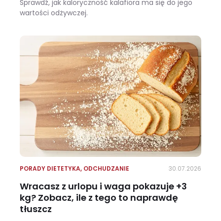
Sprawdź, jak kaloryczność kalafiora ma się do jego
wartości odżywczej.
Ile kalorii ma kalafior i czy warto jeść go na diecie?
PORADY DIETETYKA
,
ODCHUDZANIE
30.07.2026
Wracasz z urlopu i waga pokazuje +3
kg? Zobacz, ile z tego to naprawdę
tłuszcz