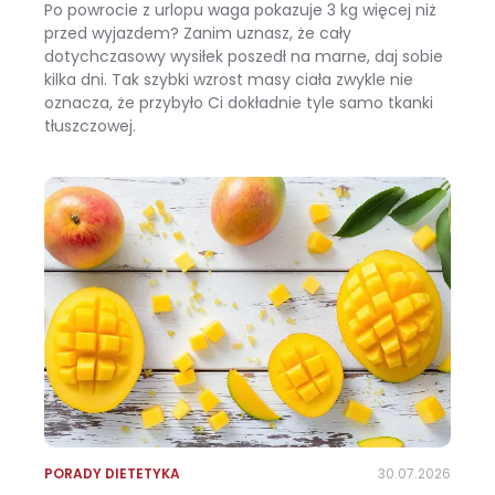
Po powrocie z urlopu waga pokazuje 3 kg więcej niż
przed wyjazdem? Zanim uznasz, że cały
dotychczasowy wysiłek poszedł na marne, daj sobie
kilka dni. Tak szybki wzrost masy ciała zwykle nie
oznacza, że przybyło Ci dokładnie tyle samo tkanki
tłuszczowej.
Wracasz z urlopu i waga pokazuje +3 kg? Zobacz, ile z tego to naprawdę tłuszcz
PORADY DIETETYKA
30.07.2026