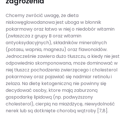
zagrożenia
Chcemy zwrócić uwagę, że dieta
niskowęglowodanowa jest uboga w błonnik
pokarmowy oraz łatwo w niej o niedobór witamin
(zwłaszcza z grupy B oraz witamin
antyoksydacyjnych), składników mineralnych
(potasu, wapnia, magnezu) oraz flawonoidów.
Jednocześnie zawiera dużo tłuszczu, a kiedy nie jest
odpowiednio skomponowana, może dominować w
niej tłuszcz pochodzenia zwierzęcego i cholesterol
pokarmowy oraz pojawiać się nadmiar retinolu i
żelaza. Na dietę ketogeniczną nie powinny się
decydować osoby, ktore mają zaburzoną
gospodarkę lipidową (np. podwyższony
cholesterol), cierpią na miażdżycę, niewydolność
nerek lub są dotknięte chorobą wątroby [7,8].