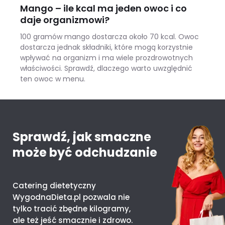
Mango – ile kcal ma jeden owoc i co
daje organizmowi?
100 gramów mango dostarcza około 70 kcal. Owoc
dostarcza jednak składniki, które mogą korzystnie
wpływać na organizm i ma wiele prozdrowotnych
właściwości. Sprawdź, dlaczego warto uwzględnić
ten owoc w menu.
Mango – ile kcal ma jeden owoc i co daje organizmowi?
Sprawdź, jak smaczne
może być odchudzanie
Catering dietetyczny
WygodnaDieta.pl pozwala nie
tylko tracić zbędne kilogramy,
ale też jeść smacznie i zdrowo.