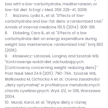
loss with a low-carbohydrate, mediterranean, or
low-fat diet. N Engl J Med. 359: 229–41, 2008.
7. Bazzano, Lydia A., et al. "Effects of low-
carbohydrate and low-fat diets: a randomized trial."
Annals of internal medicine 161.5 (2014): 309-318.
8. Ebbeling, Cara B., et al. "Effects of a low
carbohydrate diet on energy expenditure during
weight loss maintenance: randomized trial." bmj 363
(2018).
9. Kłosiewicz-Latoszek, Longina, and Szostak WB.
"Kontrowersje wokół diet odchudzających
[Controversy concerning weight reducing diets]."
Post Nauk Med 24.9 (2011): 790-794.. Szostak WB,
Białkowska M, Cichocka A et al.: Ocena zasadności
„diety optymalnej” w profilaktyce metabolicznych
chorób cywilizacyjnych. Wyd. IŻŻ, nr 106, Warszawa
2004.
10. Murat, Karol, et al. "Wpływ diety o różnej