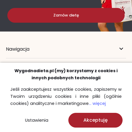
Zamów dietę
Nawigacja
Obsługa
Wygodnadieta.pl (my) korzystamy z cookies i
innych podobnych technologii
Zdrowie
Jeśli zaakceptujesz wszystkie cookies, zapiszemy w
Twoim urządzeniu cookies i inne pliki (ogólnie
cookies) analityczne i marketingowe
... więcej
Akceptuję
Ustawienia
22 730 00 69
22 723 31 87