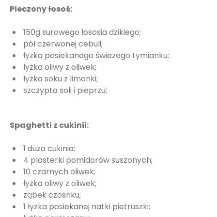
Pieczony łosoś:
150g surowego łososia dzikiego;
pół czerwonej cebuli;
łyżka posiekanego świeżego tymianku;
łyżka oliwy z oliwek;
łyżka soku z limonki;
szczypta soli i pieprzu;
Spaghetti z cukinii:
1 duża cukinia;
4 plasterki pomidorów suszonych;
10 czarnych oliwek;
łyżka oliwy z oliwek;
ząbek czosnku;
1 łyżka posiekanej natki pietruszki;