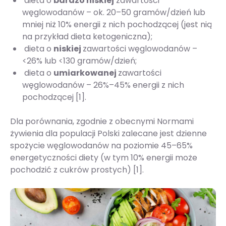
dieta o
bardzo niskiej
zawartości
węglowodanów – ok. 20–50 gramów/dzień lub
mniej niż 10% energii z nich pochodzącej (jest nią
na przykład dieta ketogeniczna);
dieta o
niskiej
zawartości węglowodanów –
<26% lub <130 gramów/dzień;
dieta o
umiarkowanej
zawartości
węglowodanów – 26%–45% energii z nich
pochodzącej [1].
Dla porównania, zgodnie z obecnymi Normami
żywienia dla populacji Polski zalecane jest dzienne
spożycie węglowodanów na poziomie 45–65%
energetyczności diety (w tym 10% energii może
pochodzić z cukrów prostych) [1].