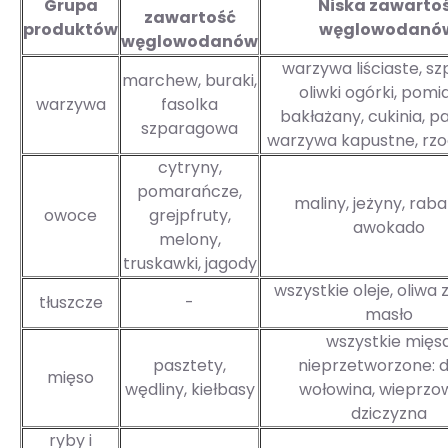
Grupa
Niska zawarto
zawartość
produktów
węglowodanó
węglowodanów
warzywa liściaste, sz
marchew, buraki,
oliwki ogórki, pomi
warzywa
fasolka
bakłażany, cukinia, p
szparagowa
warzywa kapustne, rz
cytryny,
pomarańcze,
maliny, jeżyny, raba
owoce
grejpfruty,
awokado
melony,
truskawki, jagody
wszystkie oleje, oliwa z
tłuszcze
-
masło
wszystkie mięs
pasztety,
nieprzetworzone: d
mięso
wędliny, kiełbasy
wołowina, wieprzow
dziczyzna
ryby i