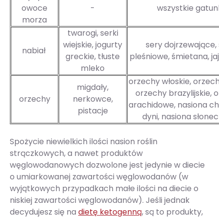
owoce
-
wszystkie gatun
morza
twarogi, serki
wiejskie, jogurty
sery dojrzewające,
nabiał
greckie, tłuste
pleśniowe, śmietana, ja
mleko
orzechy włoskie, orzec
migdały,
orzechy brazylijskie, 
orzechy
nerkowce,
arachidowe, nasiona chi
pistacje
dyni, nasiona słonec
Spożycie niewielkich ilości nasion roślin
strączkowych, a nawet produktów
węglowodanowych dozwolone jest jedynie w diecie
o umiarkowanej zawartości węglowodanów (w
wyjątkowych przypadkach małe ilości na diecie o
niskiej zawartości węglowodanów). Jeśli jednak
decydujesz się na
dietę ketogenną
, są to produkty,