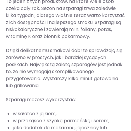
To jeden z tych produktów, na które wiele osób
czeka cały rok. Sezon na szparagi trwa zaledwie
kilka tygodni, dlatego właśnie teraz warto korzystać
z ich dostępności i najlepszego smaku. Szparagi są
niskokaloryczne i zawierają m.in. foliany, potas,
witaminę K oraz błonnik pokarmowy.
Dzięki delikatnemu smakowi dobrze sprawdzają się
zarówno w prostych, jak i bardziej sycących
posiłkach. Największą zaletą szparagów jest jednak
to, że nie wymagają skomplikowanego
przygotowania. Wystarczy kilka minut gotowania
lub grillowania.
Szparagi możesz wykorzystać:
w sałatce z jajkiem,
w przekąsce z szynką parmeńską i serem,
jako dodatek do makaronu, jajecznicy lub