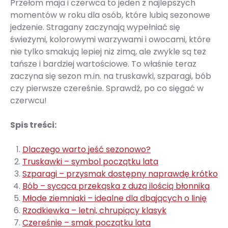
Przełom maja i czerwca to jeden z najlepszych
momentów w roku dla osób, które lubią sezonowe
jedzenie. Stragany zaczynają wypełniać się
świeżymi, kolorowymi warzywami i owocami, które
nie tylko smakują lepiej niż zimą, ale zwykle są też
tańsze i bardziej wartościowe. To właśnie teraz
zaczyna się sezon m.in. na truskawki, szparagi, bób
czy pierwsze czereśnie. Sprawdź, po co sięgać w
czerwcu!
Spis treści:
Dlaczego warto jeść sezonowo?
Truskawki – symbol początku lata
Szparagi – przysmak dostępny naprawdę krótko
Bób – sycąca przekąska z dużą ilością błonnika
Młode ziemniaki – idealne dla dbających o linię
Rzodkiewka – letni, chrupiący klasyk
Czereśnie – smak początku lata