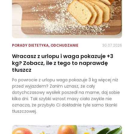
PORADY DIETETYKA
,
ODCHUDZANIE
30.07.2026
Wracasz z urlopu i waga pokazuje +3
kg? Zobacz, ile z tego to naprawdę
tłuszcz
Po powrocie z urlopu waga pokazuje 3 kg więcej niż
przed wyjazdem? Zanim uznasz, że cały
dotychczasowy wysiłek poszedł na marne, daj sobie
kilka dni. Tak szybki wzrost masy ciała zwykle nie
oznacza, że przybyło Ci dokładnie tyle samo tkanki
tłuszczowej.
Wracasz z urlopu i waga pokazuje +3 kg? Zobacz, ile z tego to naprawdę tłuszcz