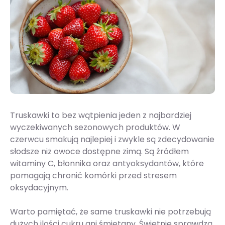
Truskawki to bez wątpienia jeden z najbardziej
wyczekiwanych sezonowych produktów. W
czerwcu smakują najlepiej i zwykle są zdecydowanie
słodsze niż owoce dostępne zimą. Są źródłem
witaminy C, błonnika oraz antyoksydantów, które
pomagają chronić komórki przed stresem
oksydacyjnym.
Warto pamiętać, że same truskawki nie potrzebują
dużych ilości cukru ani śmietany. Świetnie sprawdzą