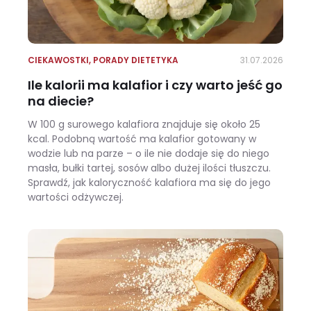
CIEKAWOSTKI
,
PORADY DIETETYKA
31.07.2026
Ile kalorii ma kalafior i czy warto jeść go
na diecie?
W 100 g surowego kalafiora znajduje się około 25
kcal. Podobną wartość ma kalafior gotowany w
wodzie lub na parze – o ile nie dodaje się do niego
masła, bułki tartej, sosów albo dużej ilości tłuszczu.
Sprawdź, jak kaloryczność kalafiora ma się do jego
wartości odżywczej.
Ile kalorii ma kalafior i czy warto jeść go na diecie?