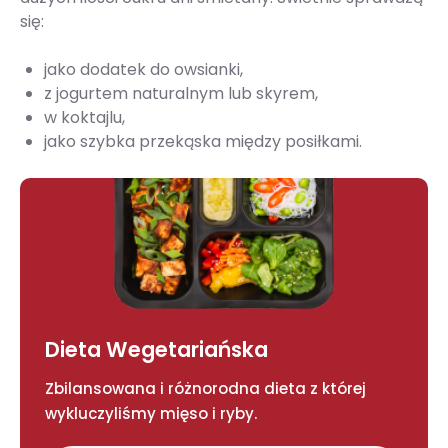
się:
jako dodatek do owsianki,
z jogurtem naturalnym lub skyrem,
w koktajlu,
jako szybka przekąska między posiłkami.
Dieta Wegetariańska
Zbilansowana i różnorodna dieta z której
wykluczyliśmy mięso i ryby.