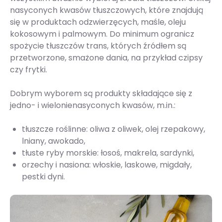
nasyconych kwasów tłuszczowych, które znajdują
się w produktach odzwierzęcych, maśle, oleju
kokosowym i palmowym. Do minimum ogranicz
spożycie tłuszczów trans, których źródłem są
przetworzone, smażone dania, na przykład czipsy
czy frytki.
Dobrym wyborem są produkty składające się z
jedno- i wielonienasyconych kwasów, m.in.:
tłuszcze roślinne: oliwa z oliwek, olej rzepakowy,
lniany, awokado,
tłuste ryby morskie: łosoś, makrela, sardynki,
orzechy i nasiona: włoskie, laskowe, migdały,
pestki dyni.