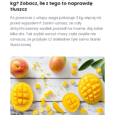
kg? Zobacz, ile z tego to naprawdę
tłuszcz
Po powrocie z urlopu waga pokazuje 3 kg więcej niż
przed wyjazdem? Zanim uznasz, że cały
dotychczasowy wysiłek poszedł na marne, daj sobie
kilka dni. Tak szybki wzrost masy ciała zwykle nie
oznacza, że przybyło Ci dokładnie tyle samo tkanki
tłuszczowej.
Wracasz z urlopu i waga pokazuje +3 kg? Zobacz, ile z tego to naprawdę tłuszcz