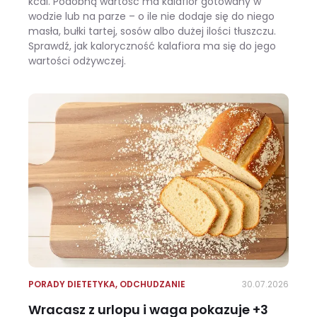
kcal. Podobną wartość ma kalafior gotowany w
wodzie lub na parze – o ile nie dodaje się do niego
masła, bułki tartej, sosów albo dużej ilości tłuszczu.
Sprawdź, jak kaloryczność kalafiora ma się do jego
wartości odżywczej.
Ile kalorii ma kalafior i czy warto jeść go na diecie?
PORADY DIETETYKA
,
ODCHUDZANIE
30.07.2026
Wracasz z urlopu i waga pokazuje +3