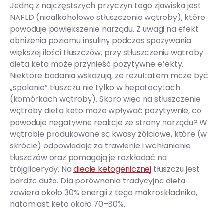
Jedną z najczęstszych przyczyn tego zjawiska jest
NAFLD (niealkoholowe stłuszczenie wątroby), które
powoduje powiększenie narządu. Z uwagi na efekt
obniżenia poziomu insuliny podczas spożywania
większej ilości tłuszczów, przy stłuszczeniu wątroby
dieta keto może przynieść pozytywne efekty.
Niektóre badania wskazują, że rezultatem może być
„spalanie” tłuszczu nie tylko w hepatocytach
(komórkach wątroby). Skoro więc na stłuszczenie
wątroby dieta keto może wpływać pozytywnie, co
powoduje negatywne reakcje ze strony narządu? W
wątrobie produkowane są kwasy żółciowe, które (w
skrócie) odpowiadają za trawienie i wchłanianie
tłuszczów oraz pomagają je rozkładać na
trójglicerydy. Na
diecie ketogenicznej
tłuszczu jest
bardzo dużo. Dla porównania tradycyjna dieta
zawiera około 30% energii z tego makroskładnika,
natomiast keto około 70–80%.