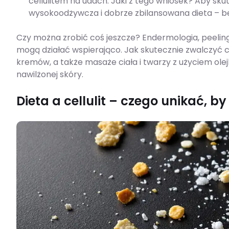
cellulitem na udach. Jaki z tego wniosek? Aby sk
wysokoodżywcza i dobrze zbilansowana dieta – bez
Czy można zrobić coś jeszcze? Endermologia, peelingi
mogą działać wspierająco. Jak skutecznie zwalczyć 
kremów, a także masaże ciała i twarzy z użyciem ol
nawilżonej skóry.
Dieta a cellulit – czego unikać, 