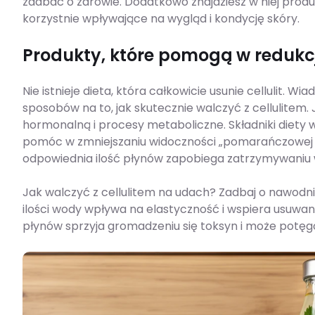
zadbać o zdrowie. Dodatkowo znajdziesz w niej prod
korzystnie wpływające na wygląd i kondycję skóry.
Produkty, które pomogą w redukcji
Nie istnieje dieta, która całkowicie usunie cellulit. 
sposobów na to, jak skutecznie walczyć z cellulitem
hormonalną i procesy metaboliczne. Składniki diety 
pomóc w zmniejszaniu widoczności „pomarańczowej s
odpowiednia ilość płynów zapobiega zatrzymywaniu
Jak walczyć z cellulitem na udach? Zadbaj o nawodni
ilości wody wpływa na elastyczność i wspiera usuwa
płynów sprzyja gromadzeniu się toksyn i może potę