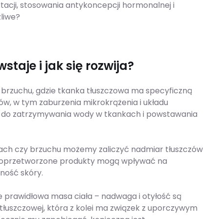
aktacji, stosowania antykoncepcji hormonalnej i
żliwe?
staje i jak się rozwija?
h i brzuchu, gdzie tkanka tłuszczowa ma specyficzną
ów, w tym zaburzenia mikrokrążenia i układu
i do zatrzymywania wody w tkankach i powstawania
udach czy brzuchu możemy zaliczyć nadmiar tłuszczów
ysokoprzetworzone produkty mogą wpływać na
zność skóry.
że prawidłowa masa ciała – nadwaga i otyłość są
tłuszczowej, która z kolei ma związek z uporczywym