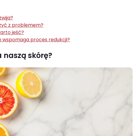
zwija?
lczyć z problemem?
warto jeść?
uch wspomaga proces redukcji?
na naszą skórę?