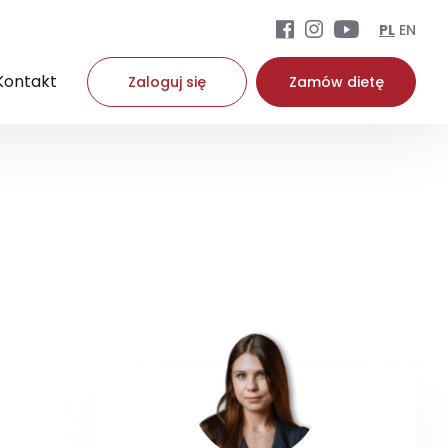
PL
EN
Kontakt
Zaloguj się
Zamów dietę