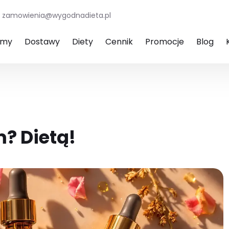
zamowienia@wygodnadieta.pl
amy
Dostawy
Diety
Cennik
Promocje
Blog
m? Dietą!