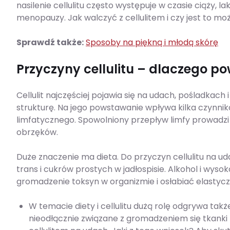
nasilenie cellulitu często występuje w czasie ciąży, l
menopauzy. Jak walczyć z cellulitem i czy jest to mo
Sprawdź także:
Sposoby na piękną i młodą skórę
Przyczyny cellulitu – dlaczego pow
Cellulit najczęściej pojawia się na udach, pośladkac
strukturę. Na jego powstawanie wpływa kilka czynnik
limfatycznego. Spowolniony przepływ limfy prowadz
obrzęków.
Duże znaczenie ma dieta. Do przyczyn cellulitu na 
trans i cukrów prostych w jadłospisie. Alkohol i w
gromadzenie toksyn w organizmie i osłabiać elastyc
W temacie diety i cellulitu dużą rolę odgrywa tak
nieodłącznie związane z gromadzeniem się tkanki 