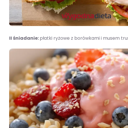
II śniadanie:
płatki ryżowe z borówkami i musem t