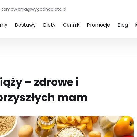
zamowienia@wygodnadieta.pl
amy
Dostawy
Diety
Cennik
Promocje
Blog
iąży – zdrowe i
a przyszłych mam