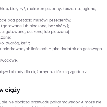
leb, biały ryż, makaron pszenny, kasze: np. jaglana,
owoce pod postacią musów i przecierów;
i (gotowane lub pieczone, bez skóry);
aci gotowanej, duszonej lub pieczonej;
czone;
o, twaróg, kefir;
ek w umiarkowanych ilościach – jako dodatek do gotowego
i owocowe.
ąży i obiady dla ciężarnych, które są zgodne z
w ciąży
ść, ale nie obciążą przewodu pokarmowego? A może nie