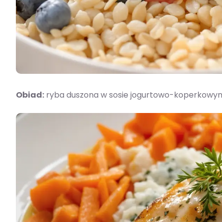
Obiad:
ryba duszona w sosie jogurtowo-koperkowy