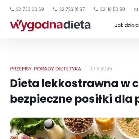
22 730 00 69
22 723 31 87
22 110 50 88
Jak dział
PRZEPISY
,
PORADY DIETETYKA
17.11.2025
Dieta lekkostrawna w c
bezpieczne posiłki dl