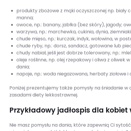
produkty zbożowe z mąki oczyszczonej np. biały ch
manna;
owoce, np.: banany, jabłka (bez skóry), jagody; 
warzywa, np.: marchewka, cukinia, dynia, ziemniak
chude mięso, np.: kurczak, indyk, wołowina, w post
chude ryby, np.: dorsz, sandacz, gotowane lub pie
chudy nabiał, jeśli jest dobrze tolerowany, np.: mlek
oleje roślinne, np. olej rzepakowy i oliwa z oliw
dania;
napoje, np.: woda niegazowana, herbaty ziołowe 
Poniżej prezentujemy także pomysły na śniadanie w ci
zasadami diety lekkostrawnej.
Przykładowy jadłospis dla kobiet 
Nie masz pomysłu na dania, które zapewnią Ci syto