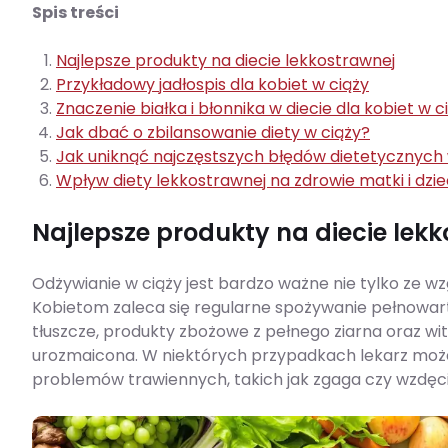
Spis treści
Najlepsze produkty na diecie lekkostrawnej
Przykładowy jadłospis dla kobiet w ciąży
Znaczenie białka i błonnika w diecie dla kobiet w c
Jak dbać o zbilansowanie diety w ciąży?
Jak uniknąć najczęstszych błędów dietetycznych 
Wpływ diety lekkostrawnej na zdrowie matki i dzi
Najlepsze produkty na diecie lek
Odżywianie w ciąży jest bardzo ważne nie tylko ze wz
Kobietom zaleca się regularne spożywanie pełnowar
tłuszcze, produkty zbożowe z pełnego ziarna oraz wit
urozmaicona. W niektórych przypadkach lekarz może
problemów trawiennych, takich jak zgaga czy wzdęci