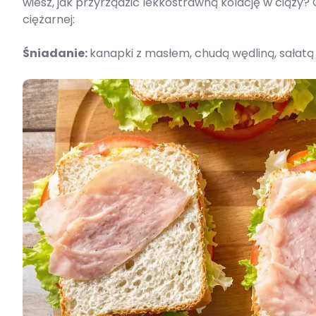
wiesz, jak przyrządzić lekkostrawną kolację w ciąży?
ciężarnej:
Śniadanie:
kanapki z masłem, chudą wędliną, sałat