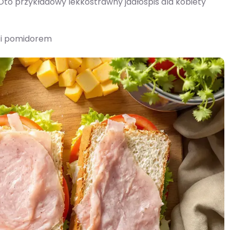
 Oto przykładowy lekkostrawny jadłospis dla kobiety
ą i pomidorem