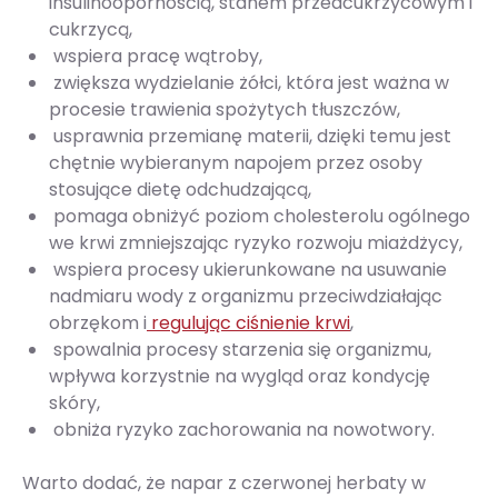
insulinoopornością, stanem przedcukrzycowym i
cukrzycą,
wspiera pracę wątroby,
zwiększa wydzielanie żółci, która jest ważna w
procesie trawienia spożytych tłuszczów,
usprawnia przemianę materii, dzięki temu jest
chętnie wybieranym napojem przez osoby
stosujące dietę odchudzającą,
pomaga obniżyć poziom cholesterolu ogólnego
we krwi zmniejszając ryzyko rozwoju miażdżycy,
wspiera procesy ukierunkowane na usuwanie
nadmiaru wody z organizmu przeciwdziałając
obrzękom i
regulując ciśnienie krwi
,
spowalnia procesy starzenia się organizmu,
wpływa korzystnie na wygląd oraz kondycję
skóry,
obniża ryzyko zachorowania na nowotwory.
Warto dodać, że napar z czerwonej herbaty w