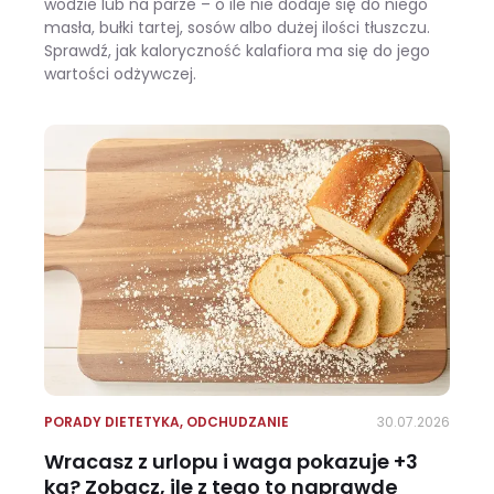
wodzie lub na parze – o ile nie dodaje się do niego
masła, bułki tartej, sosów albo dużej ilości tłuszczu.
Sprawdź, jak kaloryczność kalafiora ma się do jego
wartości odżywczej.
Ile kalorii ma kalafior i czy warto jeść go na diecie?
PORADY DIETETYKA
,
ODCHUDZANIE
30.07.2026
Wracasz z urlopu i waga pokazuje +3
kg? Zobacz, ile z tego to naprawdę