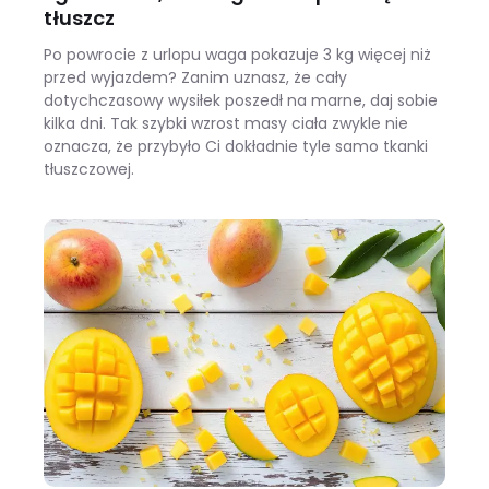
tłuszcz
Po powrocie z urlopu waga pokazuje 3 kg więcej niż
przed wyjazdem? Zanim uznasz, że cały
dotychczasowy wysiłek poszedł na marne, daj sobie
kilka dni. Tak szybki wzrost masy ciała zwykle nie
oznacza, że przybyło Ci dokładnie tyle samo tkanki
tłuszczowej.
Wracasz z urlopu i waga pokazuje +3 kg? Zobacz, ile z tego to naprawdę tłuszcz