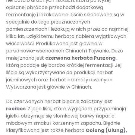
herbata o drobnych listkach, która po wyżej
opisanej obróbce przechodzi dodatkową
fermentację i leżakowanie. Liście składowane są w
specjalnie do tego przeznaczonych
pomieszczeniach i leżakują w nich przez co najmniej
kilka lat. Dzięki temu herbata nabiera wyjątkowych
właściwości. Produkowana jest głównie w
południowo-wschodnich Chinach i Tajwanie. Dużo
mniej znana jest
czerwona herbata Puszong
,
którą poddaje się bardzo krótkiej fermentacji. Jej
liście są wykorzystywane do produkcji herbat
jaśminowych oraz herbat aromatyzowanych.
Wytwarzana jest głównie w Chinach.
Do czerwonych herbat błędnie zaliczany jest
rooibos
. Z jego liści, które wyglądem przypominają
igiełki, otrzymuje się słomkowej barwy napar o
miodowym smaku i korzennym zapachu. Błędnie
klasyfikowana jest także herbata
Oolong (Ulung),