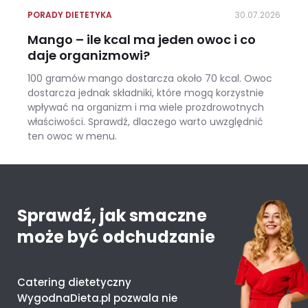
PORADY DIETETYKA
30.07.2026
Mango – ile kcal ma jeden owoc i co
daje organizmowi?
100 gramów mango dostarcza około 70 kcal. Owoc
dostarcza jednak składniki, które mogą korzystnie
wpływać na organizm i ma wiele prozdrowotnych
właściwości. Sprawdź, dlaczego warto uwzględnić
ten owoc w menu.
Mango – ile kcal ma jeden owoc i co daje organizmowi?
Sprawdź, jak smaczne
może być odchudzanie
Catering dietetyczny
WygodnaDieta.pl pozwala nie