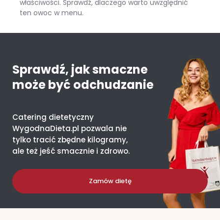
właściwości. Sprawdź, dlaczego warto uwzględnić
ten owoc w menu.
Mango – ile kcal ma jeden owoc i co daje organizmowi?
Sprawdź, jak smaczne
może być odchudzanie
Catering dietetyczny
WygodnaDieta.pl pozwala nie
tylko tracić zbędne kilogramy,
ale też jeść smacznie i zdrowo.
Zamów dietę