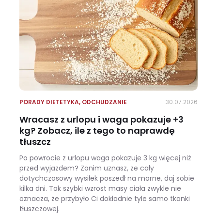
PORADY DIETETYKA
,
ODCHUDZANIE
30.07.2026
Wracasz z urlopu i waga pokazuje +3
kg? Zobacz, ile z tego to naprawdę
tłuszcz
Po powrocie z urlopu waga pokazuje 3 kg więcej niż
przed wyjazdem? Zanim uznasz, że cały
dotychczasowy wysiłek poszedł na marne, daj sobie
kilka dni. Tak szybki wzrost masy ciała zwykle nie
oznacza, że przybyło Ci dokładnie tyle samo tkanki
tłuszczowej.
Wracasz z urlopu i waga pokazuje +3 kg? Zobacz, ile z tego to naprawdę tłuszcz