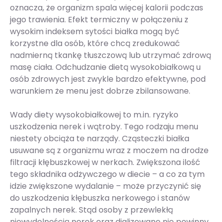
oznacza, że organizm spala więcej kalorii podczas
jego trawienia. Efekt termiczny w połączeniu z
wysokim indeksem sytości białka mogą być
korzystne dla osób, które chcą zredukować
nadmierną tkankę tłuszczową lub utrzymać zdrową
masę ciała. Odchudzanie dietą wysokobiałkową u
osób zdrowych jest zwykle bardzo efektywne, pod
warunkiem że menu jest dobrze zbilansowane.
Wady diety wysokobiałkowej to m.in. ryzyko
uszkodzenia nerek i wątroby. Tego rodzaju menu
niestety obciąża te narządy. Cząsteczki białka
usuwane są z organizmu wraz z moczem na drodze
filtracji kłębuszkowej w nerkach. Zwiększona ilość
tego składnika odżywczego w diecie – a co za tym
idzie zwiększone wydalanie – może przyczynić się
do uszkodzenia kłębuszka nerkowego i stanów
zapalnych nerek. Stąd osoby z przewlekłą
niewydolnością nerek oraz dializowane nie powinny