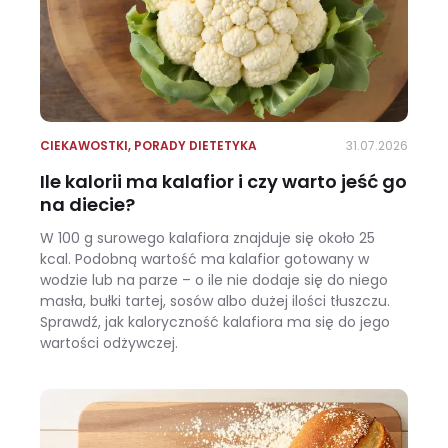
CIEKAWOSTKI
,
PORADY DIETETYKA
31.07.2026
Ile kalorii ma kalafior i czy warto jeść go
na diecie?
W 100 g surowego kalafiora znajduje się około 25
kcal. Podobną wartość ma kalafior gotowany w
wodzie lub na parze – o ile nie dodaje się do niego
masła, bułki tartej, sosów albo dużej ilości tłuszczu.
Sprawdź, jak kaloryczność kalafiora ma się do jego
wartości odżywczej.
Ile kalorii ma kalafior i czy warto jeść go na diecie?