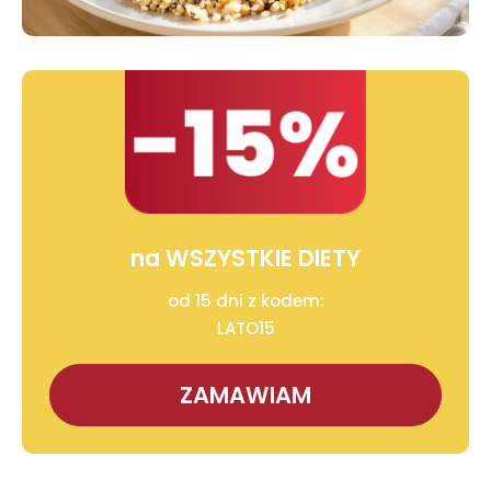
na WSZYSTKIE DIETY
od 15 dni z kodem:
LATO15
ZAMAWIAM