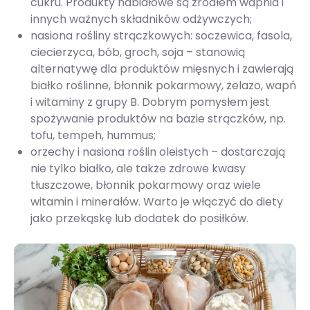
cukru. Produkty nabiałowe są źródłem wapnia i
innych ważnych składników odżywczych;
nasiona rośliny strączkowych: soczewica, fasola,
ciecierzyca, bób, groch, soja – stanowią
alternatywę dla produktów mięsnych i zawierają
białko roślinne, błonnik pokarmowy, żelazo, wapń
i witaminy z grupy B. Dobrym pomysłem jest
spożywanie produktów na bazie strączków, np.
tofu, tempeh, hummus;
orzechy i nasiona roślin oleistych – dostarczają
nie tylko białko, ale także zdrowe kwasy
tłuszczowe, błonnik pokarmowy oraz wiele
witamin i minerałów. Warto je włączyć do diety
jako przekąskę lub dodatek do posiłków.