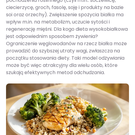
pochodzenia roślinnego (czyli m.in.: soczewicę,
ciecierzycę, groch, fasolę, soję i produkty na bazie
soi oraz orzechy). Zwiększenie spożycia białka ma
wpływ m.in. na metabolizm, uczucie sytości i
regenerację mięśni. Dla kogo dieta wysokobiałkowa
jest odpowiednim sposobem żywienia?
Ograniczenie węglowodanów na rzecz białka może
prowadzić do szybszej utraty wagi, zwłaszcza na
początku stosowania diety. Taki model odżywiania
może być więc atrakcyjny dla wielu osób, które
szukają efektywnych metod odchudzania.