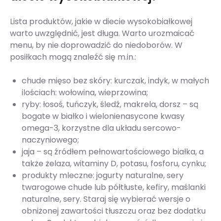
Lista produktów, jakie w diecie wysokobiałkowej
warto uwzględnić, jest długa. Warto urozmaicać
menu, by nie doprowadzić do niedoborów. W
posiłkach mogą znaleźć się m.in.:
chude mięso bez skóry: kurczak, indyk, w małych
ilościach: wołowina, wieprzowina;
ryby: łosoś, tuńczyk, śledź, makrela, dorsz – są
bogate w białko i wielonienasycone kwasy
omega-3, korzystne dla układu sercowo-
naczyniowego;
jaja – są źródłem pełnowartościowego białka, a
także żelaza, witaminy D, potasu, fosforu, cynku;
produkty mleczne: jogurty naturalne, sery
twarogowe chude lub półtłuste, kefiry, maślanki
naturalne, sery. Staraj się wybierać wersje o
obniżonej zawartości tłuszczu oraz bez dodatku