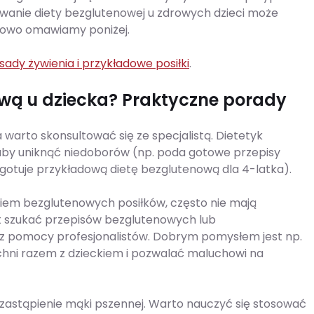
anie diety bezglutenowej u zdrowych dzieci może
łowo omawiamy poniżej.
sady żywienia i przykładowe posiłki
.
wą u dziecka? Praktyczne porady
arto skonsultować się ze specjalistą. Dietetyk
by uniknąć niedoborów (np. poda gotowe przepisy
ygotuje przykładową dietę bezglutenową dla 4-latka).
iem bezglutenowych posiłków, często nie mają
t szukać przepisów bezglutenowych lub
ać z pomocy profesjonalistów. Dobrym pomysłem jest np.
hni razem z dzieckiem i pozwalać maluchowi na
 zastąpienie mąki pszennej. Warto nauczyć się stosować