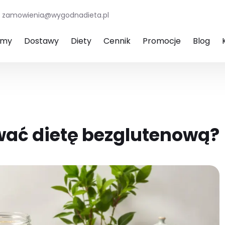
zamowienia@wygodnadieta.pl
amy
Dostawy
Diety
Cennik
Promocje
Blog
wać dietę bezglutenową?