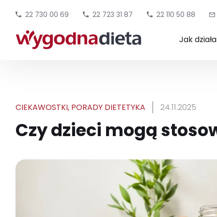
22 730 00 69
22 723 31 87
22 110 50 88
Jak dział
CIEKAWOSTKI
,
PORADY DIETETYKA
24.11.2025
Czy dzieci mogą stoso