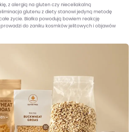
ę, z alergią na gluten czy nieceliakalną
liminacja glutenu z diety stanowi jedyną metodę
 całe życie. Białka powodują bowiem reakcję
prowadzi do zaniku kosmków jelitowych i objawów