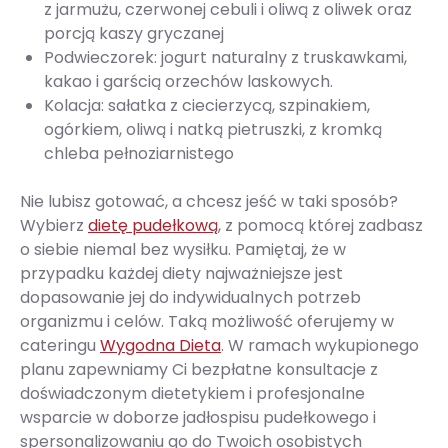
z jarmużu, czerwonej cebuli i oliwą z oliwek oraz
porcją kaszy gryczanej
Podwieczorek: jogurt naturalny z truskawkami,
kakao i garścią orzechów laskowych.
Kolacja: sałatka z ciecierzycą, szpinakiem,
ogórkiem, oliwą i natką pietruszki, z kromką
chleba pełnoziarnistego
Nie lubisz gotować, a chcesz jeść w taki sposób?
Wybierz
dietę pudełkową
, z pomocą której zadbasz
o siebie niemal bez wysiłku. Pamiętaj, że w
przypadku każdej diety najważniejsze jest
dopasowanie jej do indywidualnych potrzeb
organizmu i celów. Taką możliwość oferujemy w
cateringu
Wygodna Dieta
. W ramach wykupionego
planu zapewniamy Ci bezpłatne konsultacje z
doświadczonym dietetykiem i profesjonalne
wsparcie w doborze jadłospisu pudełkowego i
spersonalizowaniu go do Twoich osobistych