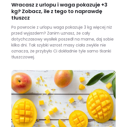
Wracasz z urlopu i waga pokazuje +3
kg? Zobacz, ile z tego to naprawdę
tłuszcz
Po powrocie z urlopu waga pokazuje 3 kg więcej niż
przed wyjazdem? Zanim uznasz, że cały
dotychczasowy wysiłek poszedł na marne, daj sobie
kilka dni. Tak szybki wzrost masy ciała zwykle nie
oznacza, że przybyło Ci dokładnie tyle samo tkanki
tłuszczowej.
Wracasz z urlopu i waga pokazuje +3 kg? Zobacz, ile z tego to naprawdę tłuszcz