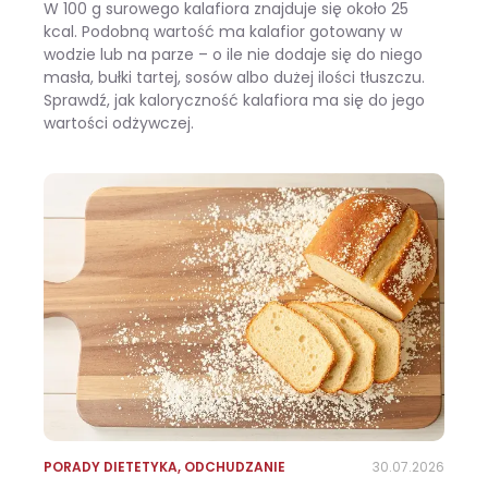
W 100 g surowego kalafiora znajduje się około 25
kcal. Podobną wartość ma kalafior gotowany w
wodzie lub na parze – o ile nie dodaje się do niego
masła, bułki tartej, sosów albo dużej ilości tłuszczu.
Sprawdź, jak kaloryczność kalafiora ma się do jego
wartości odżywczej.
Ile kalorii ma kalafior i czy warto jeść go na diecie?
PORADY DIETETYKA
,
ODCHUDZANIE
30.07.2026