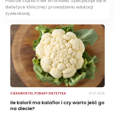
Piastów Śląskich we Wrocławiu. Specjalizuje się w
dietetyce klinicznej i prowadzeniu edukacji
żywieniowej.
CIEKAWOSTKI
,
PORADY DIETETYKA
31.07.2026
Ile kalorii ma kalafior i czy warto jeść go
na diecie?