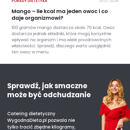
PORADY DIETETYKA
30.07.2026
Mango – ile kcal ma jeden owoc i co
daje organizmowi?
100 gramów mango dostarcza około 70 kcal. Owoc
dostarcza jednak składniki, które mogą korzystnie
wpływać na organizm i ma wiele prozdrowotnych
właściwości. Sprawdź, dlaczego warto uwzględnić
ten owoc w menu.
Mango – ile kcal ma jeden owoc i co daje organizmowi?
Sprawdź, jak smaczne
może być odchudzanie
Catering dietetyczny
WygodnaDieta.pl pozwala nie
tylko tracić zbędne kilogramy,