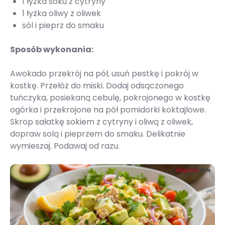
1 łyżka soku z cytryny
1 łyżka oliwy z oliwek
sól i pieprz do smaku
Sposób wykonania:
Awokado przekrój na pół, usuń pestkę i pokrój w
kostkę. Przełóż do miski. Dodaj odsączonego
tuńczyka, posiekaną cebulę, pokrojonego w kostkę
ogórka i przekrojone na pół pomidorki koktajlowe.
Skrop sałatkę sokiem z cytryny i oliwą z oliwek,
dopraw solą i pieprzem do smaku. Delikatnie
wymieszaj. Podawaj od razu.