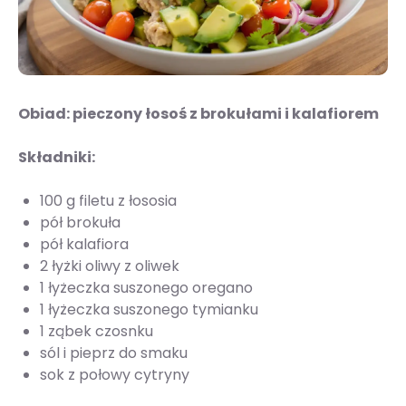
Obiad: pieczony łosoś z brokułami i kalafiorem
Składniki:
100 g filetu z łososia
pół brokuła
pół kalafiora
2 łyżki oliwy z oliwek
1 łyżeczka suszonego oregano
1 łyżeczka suszonego tymianku
1 ząbek czosnku
sól i pieprz do smaku
sok z połowy cytryny