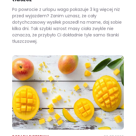
Po powrocie z urlopu waga pokazuje 3 kg więcej niż
przed wyjazdem? Zanim uznasz, że cały
dotychczasowy wysiłek poszedł na marne, daj sobie
kilka dni. Tak szybki wzrost masy ciała zwykle nie
oznacza, że przybyło Ci dokładnie tyle samo tkanki
tłuszczowej.
Wracasz z urlopu i waga pokazuje +3 kg? Zobacz, ile z tego to naprawdę tłuszcz