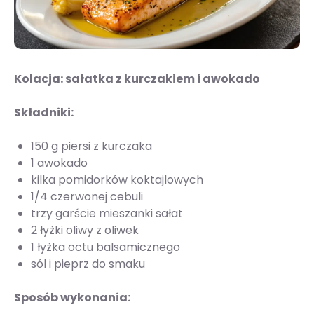
Kolacja: sałatka z kurczakiem i awokado
Składniki:
150 g piersi z kurczaka
1 awokado
kilka pomidorków koktajlowych
1/4 czerwonej cebuli
trzy garście mieszanki sałat
2 łyżki oliwy z oliwek
1 łyżka octu balsamicznego
sól i pieprz do smaku
Sposób wykonania: