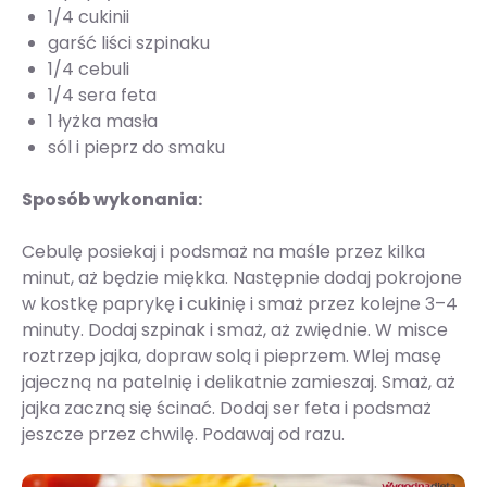
1/4 cukinii
garść liści szpinaku
1/4 cebuli
1/4 sera feta
1 łyżka masła
sól i pieprz do smaku
Sposób wykonania:
Cebulę posiekaj i podsmaż na maśle przez kilka
minut, aż będzie miękka. Następnie dodaj pokrojone
w kostkę paprykę i cukinię i smaż przez kolejne 3–4
minuty. Dodaj szpinak i smaż, aż zwiędnie. W misce
roztrzep jajka, dopraw solą i pieprzem. Wlej masę
jajeczną na patelnię i delikatnie zamieszaj. Smaż, aż
jajka zaczną się ścinać. Dodaj ser feta i podsmaż
jeszcze przez chwilę. Podawaj od razu.