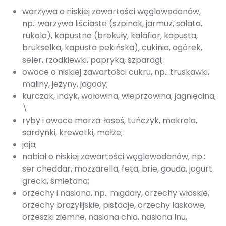
warzywa o niskiej zawartości węglowodanów,
np.: warzywa liściaste (szpinak, jarmuż, sałata,
rukola), kapustne (brokuły, kalafior, kapusta,
brukselka, kapusta pekińska), cukinia, ogórek,
seler, rzodkiewki, papryka, szparagi;
owoce o niskiej zawartości cukru, np.: truskawki,
maliny, jeżyny, jagody;
kurczak, indyk, wołowina, wieprzowina, jagnięcina;
\
ryby i owoce morza: łosoś, tuńczyk, makrela,
sardynki, krewetki, małże;
jaja;
nabiał o niskiej zawartości węglowodanów, np.:
ser cheddar, mozzarella, feta, brie, gouda, jogurt
grecki, śmietana;
orzechy i nasiona, np.: migdały, orzechy włoskie,
orzechy brazylijskie, pistacje, orzechy laskowe,
orzeszki ziemne, nasiona chia, nasiona lnu,