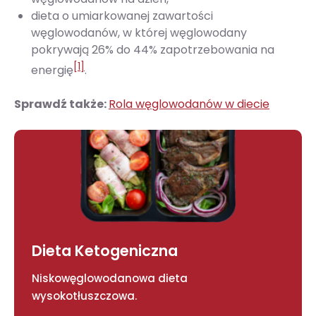
dieta o umiarkowanej zawartości
węglowodanów, w której węglowodany
pokrywają 26% do 44% zapotrzebowania na
[1]
energię
.
Sprawdź także:
Rola węglowodanów w diecie
Dieta Ketogeniczna
Niskowęglowodanowa dieta
wysokotłuszczowa.