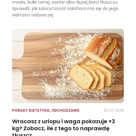
masła, bułki tartej, sosów albo dużej ilości tłuszczu.
Sprawdź, jak kaloryczność kalafiora ma się do jego
wartości odżywczej.
Ile kalorii ma kalafior i czy warto jeść go na diecie?
PORADY DIETETYKA
,
ODCHUDZANIE
30.07.2026
Wracasz z urlopu i waga pokazuje +3
kg? Zobacz, ile z tego to naprawdę
tłuszcz