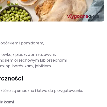
, ogórkiem i pomidorem,
chewką z pieczywem razowym,
 masłem orzechowym lub orzechami,
mi np. borówkami, jabłkiem.
yczności
i, które są smaczne i łatwe do przygotowania.
niakami