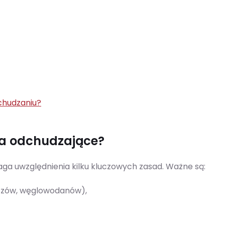
chudzaniu?
a odchudzające?
a uwzględnienia kilku kluczowych zasad. Ważne są:
zczów, węglowodanów),