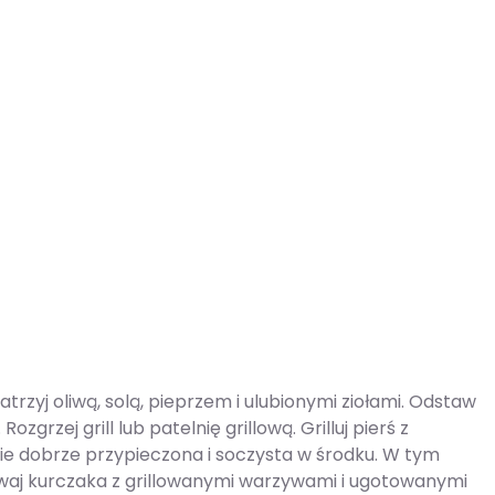
atrzyj oliwą, solą, pieprzem i ulubionymi ziołami. Odstaw
zgrzej grill lub patelnię grillową. Grilluj pierś z
zie dobrze przypieczona i soczysta w środku. W tym
awaj kurczaka z grillowanymi warzywami i ugotowanymi