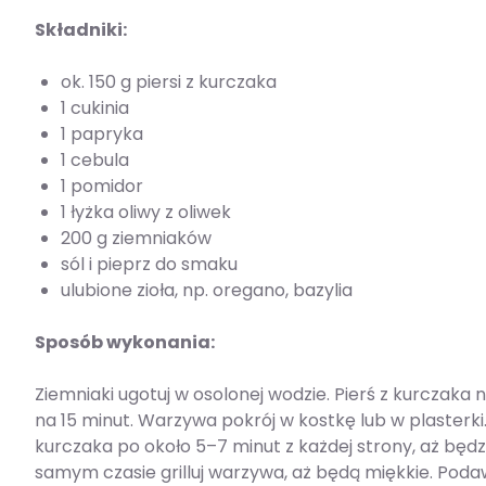
Składniki:
ok. 150 g piersi z kurczaka
1 cukinia
1 papryka
1 cebula
1 pomidor
1 łyżka oliwy z oliwek
200 g ziemniaków
sól i pieprz do smaku
ulubione zioła, np. oregano, bazylia
Sposób wykonania:
Ziemniaki ugotuj w osolonej wodzie. Pierś z kurczaka n
na 15 minut. Warzywa pokrój w kostkę lub w plasterki. Ro
kurczaka po około 5–7 minut z każdej strony, aż będ
samym czasie grilluj warzywa, aż będą miękkie. Pod