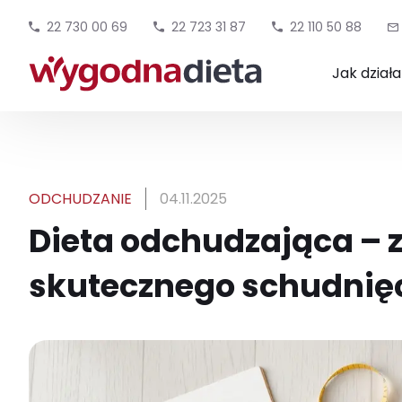
22 730 00 69
22 723 31 87
22 110 50 88
Jak dział
ODCHUDZANIE
04.11.2025
Dieta odchudzająca – z
skutecznego schudnię