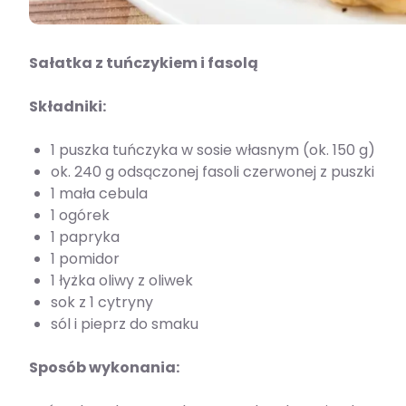
Sałatka z tuńczykiem i fasolą
Składniki:
1 puszka tuńczyka w sosie własnym (ok. 150 g)
ok. 240 g odsączonej fasoli czerwonej z puszki
1 mała cebula
1 ogórek
1 papryka
1 pomidor
1 łyżka oliwy z oliwek
sok z 1 cytryny
sól i pieprz do smaku
Sposób wykonania: