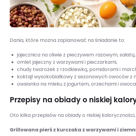
Dania, które można zaplanować na śniadanie to:
jajecznica na oliwie z pieczywem razowym, sałatą
omlet jajeczny z warzywami i pieczarkami,
chudy twarożek z rzodkiewką, pomidorami i mar
koktajl wysokobiałkowy z sezonowych owoców z
owsianka na mleku z jogurtem, orzechami i owoca
Przepisy na obiady o niskiej kalor
Oto kilka przepisów na obiady o niskiej kalorycznośc
Grillowana pierś z kurczaka z warzywami i ziem