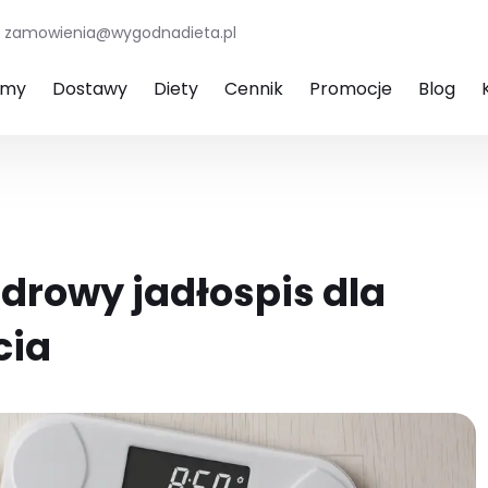
zamowienia@wygodnadieta.pl
amy
Dostawy
Diety
Cennik
Promocje
Blog
drowy jadłospis dla
cia