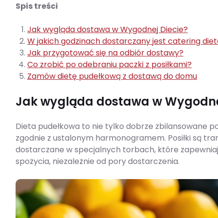
Spis treści
Jak wygląda dostawa w Wygodnej Diecie?
W jakich godzinach dostarczany jest catering die
Jak przygotować się na odbiór dostawy?
Co zrobić po odebraniu paczki z posiłkami?
Zamów dietę pudełkową z dostawą do domu
Jak wygląda dostawa w Wygodnej
Dieta pudełkowa to nie tylko dobrze zbilansowane po
zgodnie z ustalonym harmonogramem. Posiłki są tr
dostarczane w specjalnych torbach, które zapewniaj
spożycia, niezależnie od pory dostarczenia.