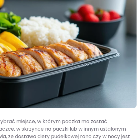
wybrać miejsce, w którym paczka ma zostać
aczce, w skrzynce na paczki lub w innym ustalonym
ia, że dostawa diety pudełkowej rano czy w nocy jest