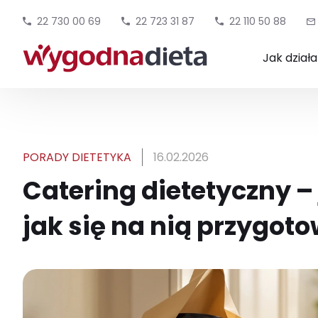
22 730 00 69
22 723 31 87
22 110 50 88
Jak dział
PORADY DIETETYKA
16.02.2026
Catering dietetyczny –
jak się na nią przygot