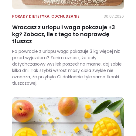
PORADY DIETETYKA
,
ODCHUDZANIE
30.07.2026
Wracasz z urlopu i waga pokazuje +3
kg? Zobacz, ile z tego to naprawdę
tłuszcz
Po powrocie z urlopu waga pokazuje 3 kg więcej niż
przed wyjazdem? Zanim uznasz, że cały
dotychczasowy wysiłek poszedł na marne, daj sobie
kilka dni. Tak szybki wzrost masy ciała zwykle nie
oznacza, że przybyło Ci dokładnie tyle samo tkanki
tłuszczowej.
Wracasz z urlopu i waga pokazuje +3 kg? Zobacz, ile z tego to naprawdę tłuszcz