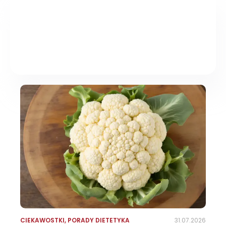
CIEKAWOSTKI
,
PORADY DIETETYKA
31.07.2026