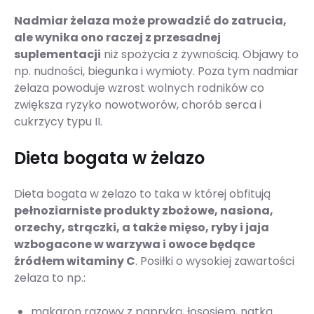
Nadmiar żelaza może prowadzić do zatrucia,
ale wynika ono raczej z przesadnej
suplementacji
niż spożycia z żywnością. Objawy to
np. nudności, biegunka i wymioty. Poza tym nadmiar
żelaza powoduje wzrost wolnych rodników co
zwiększa ryzyko nowotworów, chorób serca i
cukrzycy typu II.
Dieta bogata w żelazo
Dieta bogata w żelazo to taka w której obfitują
pełnoziarniste produkty zbożowe, nasiona,
orzechy, strączki, a także mięso, ryby i jaja
wzbogacone w warzywa i owoce będące
źródłem witaminy C
. Posiłki o wysokiej zawartości
żelaza to np.:
makaron razowy z papryką, łososiem, natką