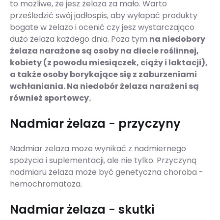
to możliwe, że jesz żelaza za mało. Warto
prześledzić swój jadłospis, aby wyłapać produkty
bogate w żelazo i ocenić czy jesz wystarczająco
dużo żelaza każdego dnia. Poza tym
na niedobory
żelaza narażone są osoby na diecie roślinnej,
kobiety (z powodu miesiączek, ciąży i laktacji),
a także osoby borykające się z zaburzeniami
wchłaniania. Na niedobór żelaza narażeni są
również sportowcy.
Nadmiar żelaza - przyczyny
Nadmiar żelaza może wynikać z nadmiernego
spożycia i suplementacji, ale nie tylko. Przyczyną
nadmiaru żelaza może być genetyczna choroba -
hemochromatoza.
Nadmiar żelaza - skutki