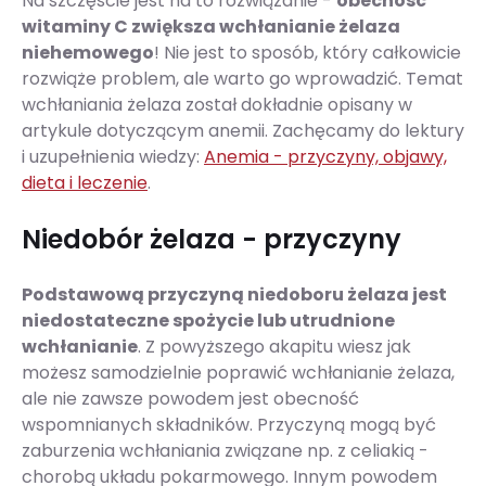
Na szczęście jest na to rozwiązanie -
obecność
witaminy C zwiększa wchłanianie żelaza
niehemowego
! Nie jest to sposób, który całkowicie
rozwiąże problem, ale warto go wprowadzić. Temat
wchłaniania żelaza został dokładnie opisany w
artykule dotyczącym anemii. Zachęcamy do lektury
i uzupełnienia wiedzy:
Anemia - przyczyny, objawy,
dieta i leczenie
.
Niedobór żelaza - przyczyny
Podstawową przyczyną niedoboru żelaza jest
niedostateczne spożycie lub utrudnione
wchłanianie
. Z powyższego akapitu wiesz jak
możesz samodzielnie poprawić wchłanianie żelaza,
ale nie zawsze powodem jest obecność
wspomnianych składników. Przyczyną mogą być
zaburzenia wchłaniania związane np. z celiakią -
chorobą układu pokarmowego. Innym powodem