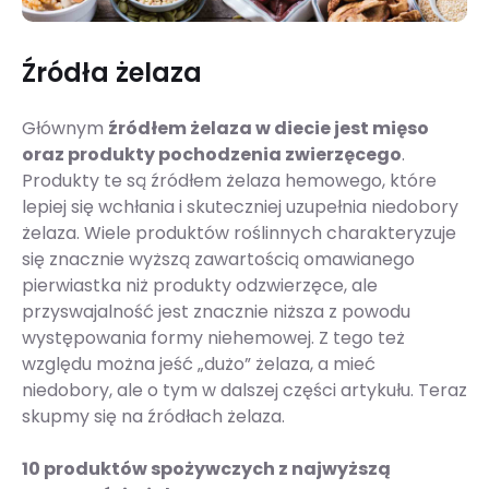
Źródła żelaza
Głównym
źródłem żelaza w diecie jest mięso
oraz produkty pochodzenia zwierzęcego
.
Produkty te są źródłem żelaza hemowego, które
lepiej się wchłania i skuteczniej uzupełnia niedobory
żelaza. Wiele produktów roślinnych charakteryzuje
się znacznie wyższą zawartością omawianego
pierwiastka niż produkty odzwierzęce, ale
przyswajalność jest znacznie niższa z powodu
występowania formy niehemowej. Z tego też
względu można jeść „dużo” żelaza, a mieć
niedobory, ale o tym w dalszej części artykułu. Teraz
skupmy się na źródłach żelaza.
10 produktów spożywczych z najwyższą