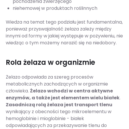
pochodzenia zwierzęcego
niehemowej w produktach roślinnych
Wiedza na temat tego podziału jest fundamentalna,
ponieważ przyswajalność żelaza zależy między
innymi od formy w jakiej występuje w pożywieniu, nie
wiedząc o tym możemy narazić się na niedobory.
Rola żelaza w organizmie
Żelazo odpowiada za szereg procesów
metabolicznych zachodzących w organizmie
człowieka.
Żelazo wchodzi w centra aktywne
enzymów, a także jest elementem wielu białek
.
Zasadniczą rolą żelaza jest transport tlenu
wynikający z obecności tego mikroelementu w
hemoglobinie i mioglobinie - białek
odpowiadających za przekazywanie tlenu do