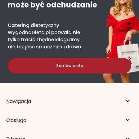
może być odchudzanie
Catering dietetyczny
WygodnaDieta.pl pozwala nie
tylko tracić zbędne kilogramy,
ale też jeść smacznie i zdrowo.
Zamów dietę
Nawigacja
Obsługa