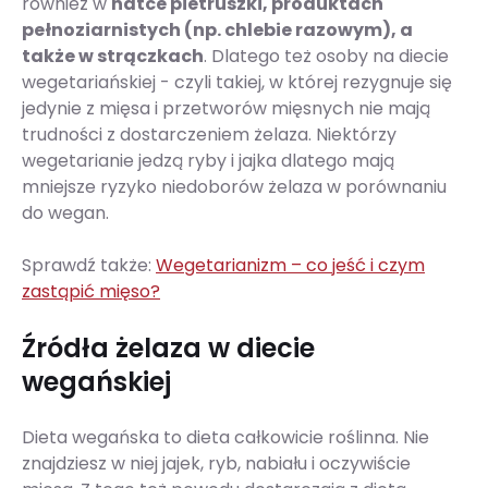
również w
natce pietruszki, produktach
pełnoziarnistych (np. chlebie razowym), a
także w strączkach
. Dlatego też osoby na diecie
wegetariańskiej - czyli takiej, w której rezygnuje się
jedynie z mięsa i przetworów mięsnych nie mają
trudności z dostarczeniem żelaza. Niektórzy
wegetarianie jedzą ryby i jajka dlatego mają
mniejsze ryzyko niedoborów żelaza w porównaniu
do wegan.
Sprawdź także:
Wegetarianizm – co jeść i czym
zastąpić mięso?
Źródła żelaza w diecie
wegańskiej
Dieta wegańska to dieta całkowicie roślinna. Nie
znajdziesz w niej jajek, ryb, nabiału i oczywiście