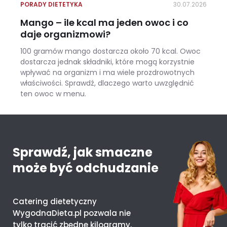
PORADY DIETETYKA
30.07.2026
Mango – ile kcal ma jeden owoc i co
daje organizmowi?
100 gramów mango dostarcza około 70 kcal. Owoc
dostarcza jednak składniki, które mogą korzystnie
wpływać na organizm i ma wiele prozdrowotnych
właściwości. Sprawdź, dlaczego warto uwzględnić
ten owoc w menu.
Mango – ile kcal ma jeden owoc i co daje organizmowi?
Sprawdź, jak smaczne
może być odchudzanie
Catering dietetyczny
WygodnaDieta.pl pozwala nie
tylko tracić zbędne kilogramy,