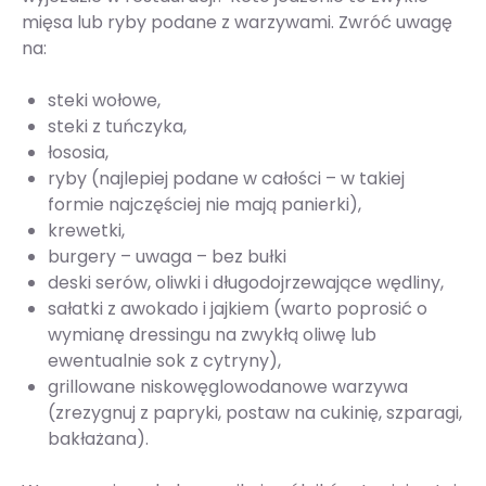
mięsa lub ryby podane z warzywami. Zwróć uwagę
na:
steki wołowe,
steki z tuńczyka,
łososia,
ryby (najlepiej podane w całości – w takiej
formie najczęściej nie mają panierki),
krewetki,
burgery – uwaga – bez bułki
deski serów, oliwki i długodojrzewające wędliny,
sałatki z awokado i jajkiem (warto poprosić o
wymianę dressingu na zwykłą oliwę lub
ewentualnie sok z cytryny),
grillowane niskowęglowodanowe warzywa
(zrezygnuj z papryki, postaw na cukinię, szparagi,
bakłażana).