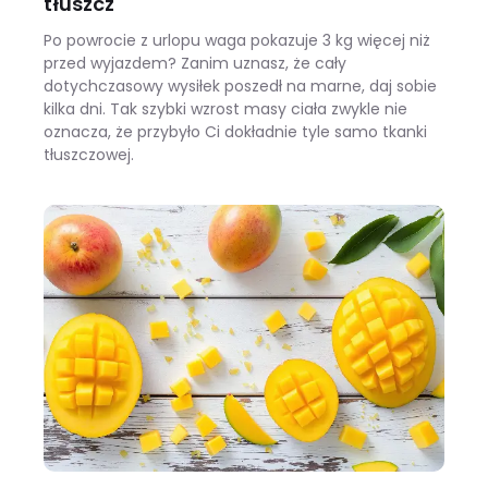
tłuszcz
Po powrocie z urlopu waga pokazuje 3 kg więcej niż
przed wyjazdem? Zanim uznasz, że cały
dotychczasowy wysiłek poszedł na marne, daj sobie
kilka dni. Tak szybki wzrost masy ciała zwykle nie
oznacza, że przybyło Ci dokładnie tyle samo tkanki
tłuszczowej.
Wracasz z urlopu i waga pokazuje +3 kg? Zobacz, ile z tego to naprawdę tłuszcz