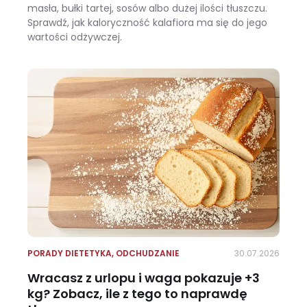
masła, bułki tartej, sosów albo dużej ilości tłuszczu.
Sprawdź, jak kaloryczność kalafiora ma się do jego
wartości odżywczej.
Ile kalorii ma kalafior i czy warto jeść go na diecie?
PORADY DIETETYKA
,
ODCHUDZANIE
30.07.2026
Wracasz z urlopu i waga pokazuje +3
kg? Zobacz, ile z tego to naprawdę