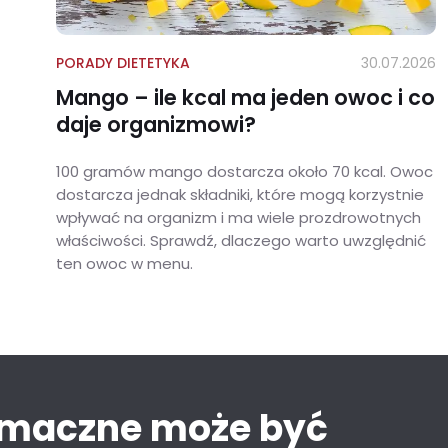
PORADY DIETETYKA
30.07.2026
Mango – ile kcal ma jeden owoc i co
daje organizmowi?
100 gramów mango dostarcza około 70 kcal. Owoc
dostarcza jednak składniki, które mogą korzystnie
wpływać na organizm i ma wiele prozdrowotnych
właściwości. Sprawdź, dlaczego warto uwzględnić
ten owoc w menu.
Mango – ile kcal ma jeden owoc i co daje organizmowi?
smaczne może być