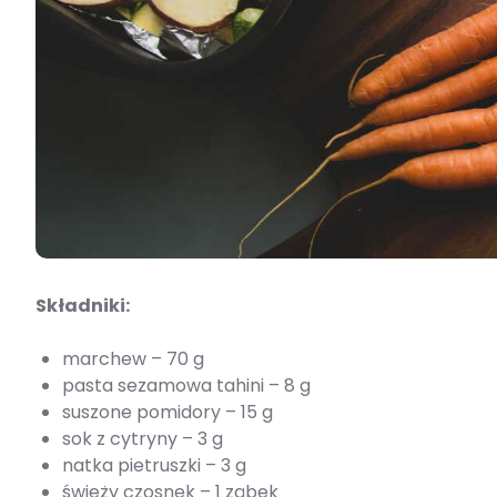
Składniki:
marchew – 70 g
pasta sezamowa tahini – 8 g
suszone pomidory – 15 g
sok z cytryny – 3 g
natka pietruszki – 3 g
świeży czosnek – 1 ząbek