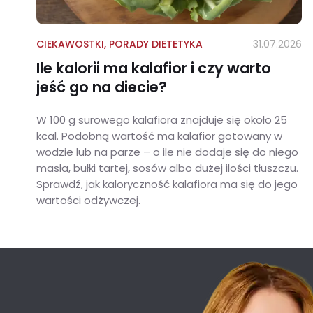
CIEKAWOSTKI
,
PORADY DIETETYKA
31.07.2026
Ile kalorii ma kalafior i czy warto
jeść go na diecie?
W 100 g surowego kalafiora znajduje się około 25
kcal. Podobną wartość ma kalafior gotowany w
wodzie lub na parze – o ile nie dodaje się do niego
masła, bułki tartej, sosów albo dużej ilości tłuszczu.
Sprawdź, jak kaloryczność kalafiora ma się do jego
wartości odżywczej.
Ile kalorii ma kalafior i czy warto jeść go na diecie?