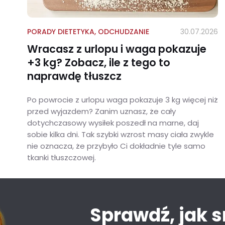
PORADY DIETETYKA
,
ODCHUDZANIE
30.07.2026
Wracasz z urlopu i waga pokazuje
+3 kg? Zobacz, ile z tego to
naprawdę tłuszcz
Po powrocie z urlopu waga pokazuje 3 kg więcej niż
przed wyjazdem? Zanim uznasz, że cały
dotychczasowy wysiłek poszedł na marne, daj
sobie kilka dni. Tak szybki wzrost masy ciała zwykle
nie oznacza, że przybyło Ci dokładnie tyle samo
tkanki tłuszczowej.
Wracasz z urlopu i waga pokazuje +3 kg? Zobacz, ile z tego to naprawdę tłuszcz
Sprawdź, jak 