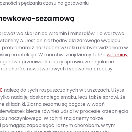
czności spędzania czasu na gotowaniu.
archewkowo-sezamową
rawdziwa skarbnica witamin i minerałów. To warzywo
witaminy A. Jest on niezbędny dla zdrowego wyglądu
ać problemami z narządem wzroku i słabym widzeniem w
ścią na infekcje. W marchwi znajdziemy także
witaminy
. Bogactwo przeciwutleniaczy sprawia, że regularne
enia chorób nowotworowych i spowalnia procesy
 E
należą do tych rozpuszczalnych w tłuszczach. Użyte
lko nada jej doskonałego smaku, lecz także sprawi, że
e składniki. Ziarna sezamu są bogate w wapń –
erwiastek bierze również udział w procesie krzepnięcia
kładu naczyniowego. W tahini znajdziemy także
olu i pomagają zapobiegać licznym chorobom, w tym