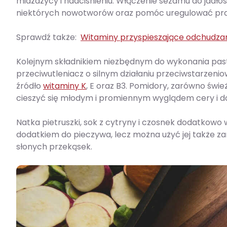
miażdżycy i nadciśnieniu. Włączenie sezamu do jad
niektórych nowotworów oraz pomóc uregulować p
Sprawdź także:
Witaminy przyspieszające odchudza
Kolejnym składnikiem niezbędnym do wykonania pasty
przeciwutleniacz o silnym działaniu przeciwstarzen
źródło
witaminy K
, E oraz B3. Pomidory, zarówno śwież
cieszyć się młodym i promiennym wyglądem cery i d
Natka pietruszki, sok z cytryny i czosnek dodatkow
dodatkiem do pieczywa, lecz można użyć jej także za
słonych przekąsek.