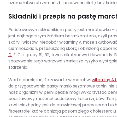
czemu łatwo utrzymać zbilansowaną dietę bez konie
Składniki i przepis na pastę m
Podstawowym składnikiem pasty jest marchewka – p
jest najbogatszym źródłem beta-karotenu, czyli pro
skóry i włosów. Niedobór witaminy A może skutkow
ciemnościach, przesuszoną skórą i obniżoną odporno
D
, E, C, z grupy B1, B2, kwas nikotynowy i flawonoidy
spożywanie tego warzywa zmniejsza ryzyko wystąpi
starzenia.
Warto pamiętać, że zawarte w marchwi
witaminy A i
do przygotowania pasty masło sezamowe tahini nie ty
nasz organizm w pełni będzie mógł wykorzystać cenn
podstawowy materiał budulcowy kości i zębów. Ten pi
krwi i niezbędny jest do prawidłowej pracy serca i u
fitoestrole, które obniżają poziom złego cholester