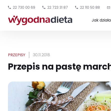
22 730 00 69
22 723 31 87
22 110 50 88
Jak dział
PRZEPISY
30.11.2018
Przepis na pastę ma