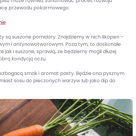
łospisu może również zahamować proces rozwoju
racę przewodu pokarmowego.
nie
 są suszone pomidory. Znajdziemy w nich likopen –
iowym i antynowotworowym. Poza tym, to doskonałe
e jak i suszone, sprawią, że będziemy mogli dłużej
obrą kondycją oczu.
o wzbogacą smak i aromat pasty. Będzie ona pysznym
miast sosu do pieczonych warzyw lub jako dip do