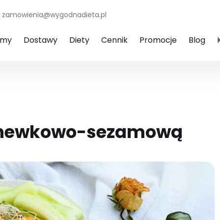
zamowienia@wygodnadieta.pl
amy
Dostawy
Diety
Cennik
Promocje
Blog
rchewkowo-sezamową