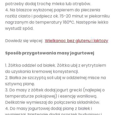
potrzeby dodaj trochę mleka lub otrębów.
4. Na blaszce wyłożonej papierem do pieczenia
rozłóż ciasto i podpiecz ok. 15-20 minut w piekarniku
nagrzanym do temperatury 180°C. Następnie lekko
wystudź spód.
Dowiedz się więcej:
Wielkanoc bez glutenu i laktozy
Sposób przygotowania masy jogurtowej
1. Żółtka oddziel od białek. Żółtka ubij z erytrytolem
do uzyskania kremowej konsystencji.
2. Białka ze szczyptą soli ubij w oddzielnej misce na
sztywną pianę.
3. Do masy z żółtek dodaj jogurt grecki (najlepiej o
temperaturze pokojowej) i esencję waniliową.
Delikatnie wymieszaj do połączenia składników.
4. Do masy jogurtowej dodaj pianę z białek i
wymieszaj. Następnie dodaj proszek budyniowy i