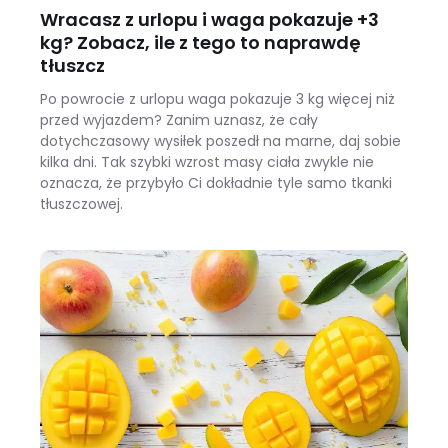
Wracasz z urlopu i waga pokazuje +3
kg? Zobacz, ile z tego to naprawdę
tłuszcz
Po powrocie z urlopu waga pokazuje 3 kg więcej niż
przed wyjazdem? Zanim uznasz, że cały
dotychczasowy wysiłek poszedł na marne, daj sobie
kilka dni. Tak szybki wzrost masy ciała zwykle nie
oznacza, że przybyło Ci dokładnie tyle samo tkanki
tłuszczowej.
Wracasz z urlopu i waga pokazuje +3 kg? Zobacz, ile z tego to naprawdę tłuszcz