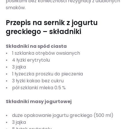
posiłkami bez konieczności rezygnacji z ulubionych
smaków.
Przepis na sernik z jogurtu
greckiego – składniki
Składniki na spód ciasta
• 1 szklanka otrębów owsianych
• 4 łyżki erytrytolu
• 3 jajka
• 1 łyżeczka proszku do pieczenia
• 3 łyżki kakao bez cukru
• pół szklanki mleka 0.5 %
Składniki masy jogurtowej
• duże opakowanie jogurtu greckiego (500 ml)
• 3 jajka