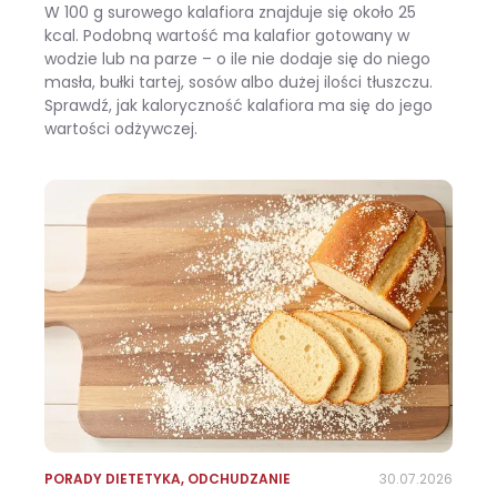
W 100 g surowego kalafiora znajduje się około 25
kcal. Podobną wartość ma kalafior gotowany w
wodzie lub na parze – o ile nie dodaje się do niego
masła, bułki tartej, sosów albo dużej ilości tłuszczu.
Sprawdź, jak kaloryczność kalafiora ma się do jego
wartości odżywczej.
Ile kalorii ma kalafior i czy warto jeść go na diecie?
PORADY DIETETYKA
,
ODCHUDZANIE
30.07.2026