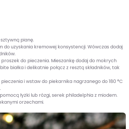
a sztywną pianę.
ejem do uzyskania kremowej konsystencji. Wówczas dodaj
adników.
 proszek do pieczenia. Mieszankę dodaj do mokrych
te białka i delikatnie połącz z resztą składników, tak
 pieczenia i wstaw do piekarnika nagrzanego do 180 °C
.
omocą łyżki lub rózgi, serek philadelphia z miodem.
ekanymi orzechami.