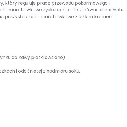
, który reguluje pracę przewodu pokarmowego i
 Ciasto marchewkowe zyska aprobatę zarówno dorosłych,
s na puszyste ciasto marchewkowe z lekkim kremem i
ynku do kawy płatki owsiane)
zkach i odciśniętej z nadmiaru soku,