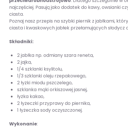
przeciwdrobnoustrojowo
. Dlatego szczególnie w o
najczęściej. Pasują jako dodatek do kawy, owsianki 
ciasta.
Poznaj nasz przepis na szybki piernik z jabłkami, kt
ciasta i kwaskowych jabłek przełamujących słodycz c
Składniki:
2 jabłka np. odmiany szara reneta,
2 jajka,
1/4 szklanki ksylitolu,
1/3 szklanki oleju rzepakowego,
2 łyżki miodu pszczelego,
szklanka mąki orkiszowej jasnej,
łyżka kakao,
2 łyżeczki przyprawy do piernika,
1 łyżeczka sody oczyszczonej.
Wykonanie
: