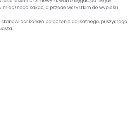
kresie jesienno-zimowym, warto sięgać po nie jak
czy mlecznego kakao, a przede wszystkim do wypieku
óry stanowi doskonałe połączenie delikatnego, puszystego
iasta.