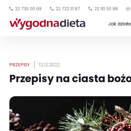
22 730 00 69
22 723 31 87
22 110 50 88
Jak dział
PRZEPISY
12.12.2022
Przepisy na ciasta bo