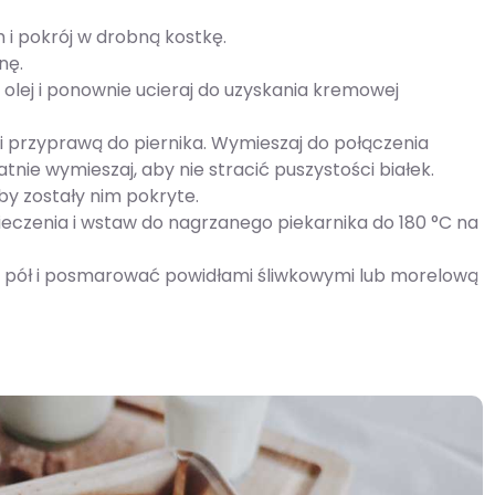
 i pokrój w drobną kostkę.
nę.
j olej i ponownie ucieraj do uzyskania kremowej
i przyprawą do piernika. Wymieszaj do połączenia
atnie wymieszaj, aby nie stracić puszystości białek.
aby zostały nim pokryte.
ieczenia i wstaw do nagrzanego piekarnika do 180 °C na
a pół i posmarować powidłami śliwkowymi lub morelową