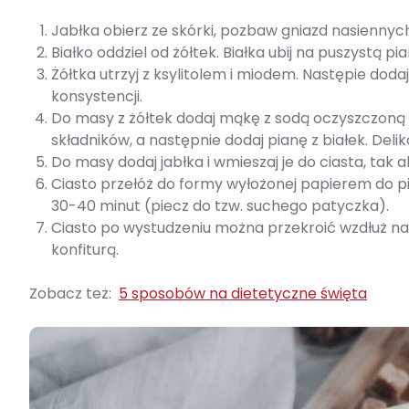
Jabłka obierz ze skórki, pozbaw gniazd nasiennych
Białko oddziel od żółtek. Białka ubij na puszystą pia
Żółtka utrzyj z ksylitolem i miodem. Następie doda
konsystencji.
Do masy z żółtek dodaj mąkę z sodą oczyszczoną 
składników, a następnie dodaj pianę z białek. Delik
Do masy dodaj jabłka i wmieszaj je do ciasta, tak 
Ciasto przełóż do formy wyłożonej papierem do p
30-40 minut (piecz do tzw. suchego patyczka).
Ciasto po wystudzeniu można przekroić wzdłuż n
konfiturą.
Zobacz też:
5 sposobów na dietetyczne święta