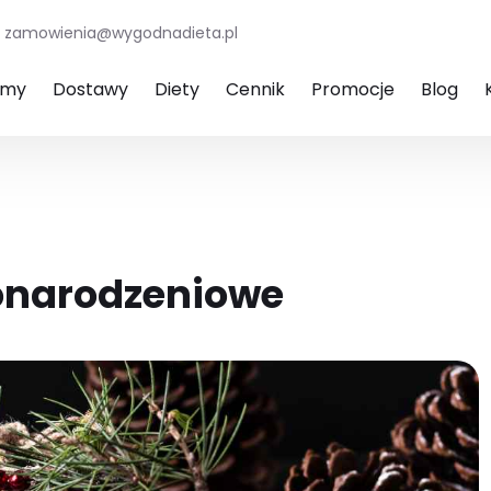
zamowienia@wygodnadieta.pl
amy
Dostawy
Diety
Cennik
Promocje
Blog
żonarodzeniowe