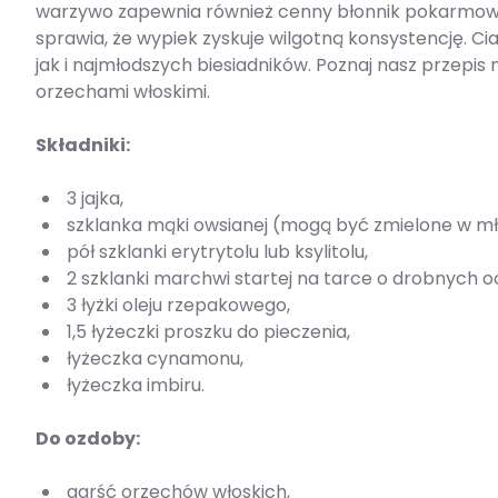
warzywo zapewnia również cenny błonnik pokarmowy
sprawia, że wypiek zyskuje wilgotną konsystencję.
jak i najmłodszych biesiadników. Poznaj nasz przepi
orzechami włoskimi.
Składniki:
3 jajka,
szklanka mąki owsianej (mogą być zmielone w mł
pół szklanki erytrytolu lub ksylitolu,
2 szklanki marchwi startej na tarce o drobnych oc
3 łyżki oleju rzepakowego,
1,5 łyżeczki proszku do pieczenia,
łyżeczka cynamonu,
łyżeczka imbiru.
Do ozdoby:
garść orzechów włoskich,