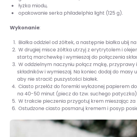
łyżka miodu,
opakowanie serka philadelphia light (125 g).
Wykonanie
:
Białka oddziel od żółtek, a następnie białka ubij n
W drugiej misce żółtka utrzyj z erytrytolem i ol
startą marchewkę i wymieszaj do połączenia skł
W oddzielnym naczyniu połącz mąkę, przyprawy i
składników i wymieszaj. Na koniec dodaj do masy ubi
aby nie stracić puszystości białek.
Ciasto przełóż do foremki wyłożonej papierem do
na 40-50 minut (piecz do tzw. suchego patyczka)
W trakcie pieczenia przygotuj krem mieszając za p
Ostudzone ciasto posmaruj kremem i posyp posi