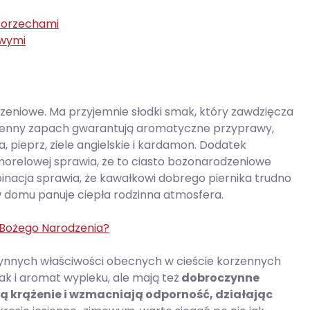
 orzechami
owymi
zeniowe. Ma przyjemnie słodki smak, który zawdzięcza
zenny zapach gwarantują aromatyczne przyprawy,
, pieprz, ziele angielskie i kardamon. Dodatek
 morelowej sprawia, że to ciasto bożonarodzeniowe
inacja sprawia, że kawałkowi dobrego piernika trudno
w domu panuje ciepła rodzinna atmosfera.
 Bożego Narodzenia?
zynnych właściwości obecnych w cieście korzennych
k i aromat wypieku, ale mają też
dobroczynne
ą krążenie i wzmacniają odporność, działając