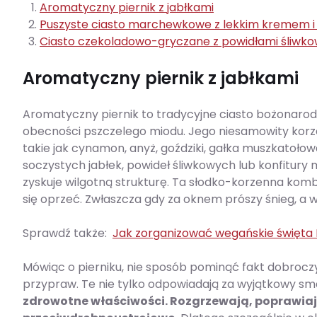
Aromatyczny piernik z jabłkami
Puszyste ciasto marchewkowe z lekkim kremem i
Ciasto czekoladowo-gryczane z powidłami śliwk
Aromatyczny piernik z jabłkami
Aromatyczny piernik to tradycyjne ciasto bożonarod
obecności pszczelego miodu. Jego niesamowity kor
takie jak cynamon, anyż, goździki, gałka muszkatołowa
soczystych jabłek, powideł śliwkowych lub konfitury
zyskuje wilgotną strukturę. Ta słodko-korzenna komb
się oprzeć. Zwłaszcza gdy za oknem prószy śnieg, a 
Sprawdź także:
Jak zorganizować wegańskie święta
Mówiąc o pierniku, nie sposób pominąć fakt dobroc
przypraw. Te nie tylko odpowiadają za wyjątkowy sma
zdrowotne właściwości. Rozgrzewają, poprawiaj