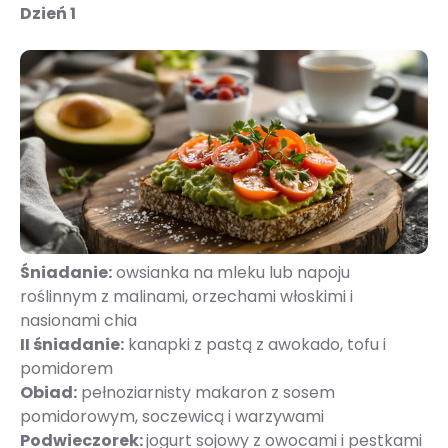
Dzień 1
Śniadanie:
owsianka na mleku lub napoju
roślinnym z malinami, orzechami włoskimi i
nasionami chia
II śniadanie:
kanapki z pastą z awokado, tofu i
pomidorem
Obiad:
pełnoziarnisty makaron z sosem
pomidorowym, soczewicą i warzywami
Podwieczorek:
jogurt sojowy z owocami i pestkami