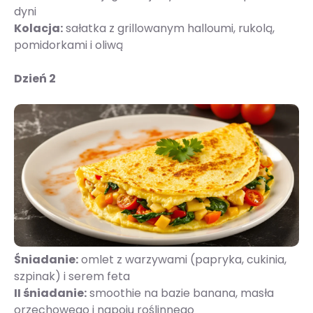
dyni
Kolacja:
sałatka z grillowanym halloumi, rukolą,
pomidorkami i oliwą
Dzień 2
Śniadanie:
omlet z warzywami (papryka, cukinia,
szpinak) i serem feta
II śniadanie:
smoothie na bazie banana, masła
orzechowego i napoju roślinnego