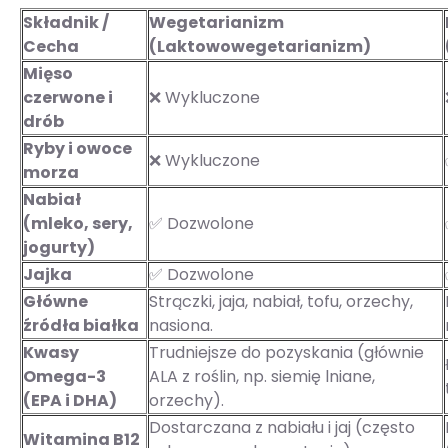
Składnik /
Wegetarianizm
Cecha
(Laktowowegetarianizm)
Mięso
czerwone i
❌ Wykluczone
drób
Ryby i owoce
❌ Wykluczone
morza
Nabiał
(mleko, sery,
✅ Dozwolone
jogurty)
Jajka
✅ Dozwolone
Główne
Strączki, jaja, nabiał, tofu, orzechy,
źródła białka
nasiona.
Kwasy
Trudniejsze do pozyskania (głównie
Omega-3
ALA z roślin, np. siemię lniane,
(EPA i DHA)
orzechy).
Dostarczana z nabiału i jaj (często
Witamina B12