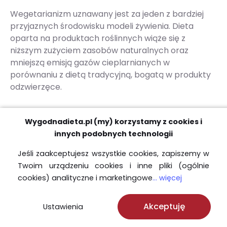
Wegetarianizm uznawany jest za jeden z bardziej
przyjaznych środowisku modeli żywienia. Dieta
oparta na produktach roślinnych wiąże się z
niższym zużyciem zasobów naturalnych oraz
mniejszą emisją gazów cieplarnianych w
porównaniu z dietą tradycyjną, bogatą w produkty
odzwierzęce.
Szacuje się, że emisja związana z dietą
Wygodnadieta.pl (my) korzystamy z cookies i
wegetariańską może być niższa średnio o około 20–
innych podobnych technologii
50%, a produkcja wyrobów wymaga również mniej
wody i powierzchni gruntów, szczególnie w
Jeśli zaakceptujesz wszystkie cookies, zapiszemy w
porównaniu z dietami zawierającymi duże ilości
Twoim urządzeniu cookies i inne pliki (ogólnie
czerwonego mięsa.
cookies) analityczne i marketingowe
... więcej
Akceptuję
Ustawienia
Bibliografia: