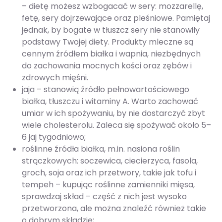
– dietę możesz wzbogacać w sery: mozzarellę,
fetę, sery dojrzewające oraz pleśniowe. Pamiętaj
jednak, by bogate w tłuszcz sery nie stanowiły
podstawy Twojej diety. Produkty mleczne są
cennym źródłem białka i wapnia, niezbędnych
do zachowania mocnych kości oraz zębów i
zdrowych mięśni.
jaja – stanowią źródło pełnowartościowego
białka, tłuszczu i witaminy A. Warto zachować
umiar w ich spożywaniu, by nie dostarczyć zbyt
wiele cholesterolu. Zaleca się spożywać około 5–
6 jaj tygodniowo;
roślinne źródła białka, m.in. nasiona roślin
strączkowych: soczewica, ciecierzyca, fasola,
groch, soja oraz ich przetwory, takie jak tofu i
tempeh – kupując roślinne zamienniki mięsa,
sprawdzaj skład – część z nich jest wysoko
przetworzona, ale można znaleźć również takie
o dobrym składzie;