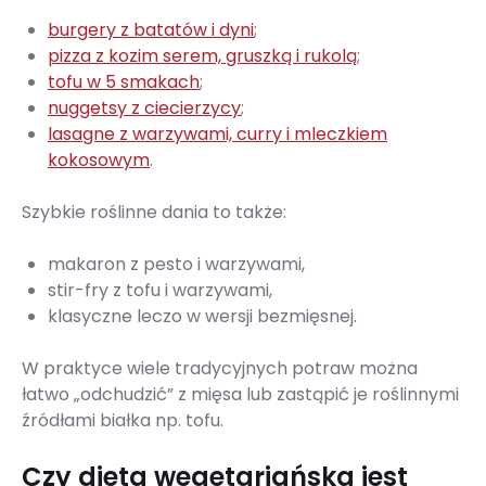
burgery z batatów i dyni
;
pizza z kozim serem, gruszką i rukolą
;
tofu w 5 smakach
;
nuggetsy z ciecierzycy
;
lasagne z warzywami, curry i mleczkiem
kokosowym
.
Szybkie roślinne dania to także:
makaron z pesto i warzywami,
stir-fry z tofu i warzywami,
klasyczne leczo w wersji bezmięsnej.
W praktyce wiele tradycyjnych potraw można
łatwo „odchudzić” z mięsa lub zastąpić je roślinnymi
źródłami białka np. tofu.
Czy dieta wegetariańska jest