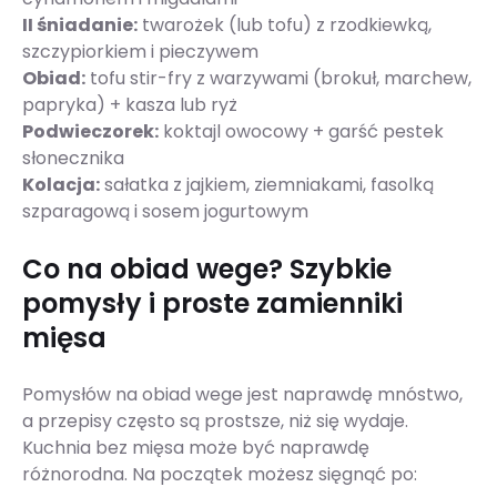
II śniadanie:
twarożek (lub tofu) z rzodkiewką,
szczypiorkiem i pieczywem
Obiad:
tofu stir-fry z warzywami (brokuł, marchew,
papryka) + kasza lub ryż
Podwieczorek:
koktajl owocowy + garść pestek
słonecznika
Kolacja:
sałatka z jajkiem, ziemniakami, fasolką
szparagową i sosem jogurtowym
Co na obiad wege? Szybkie
pomysły i proste zamienniki
mięsa
Pomysłów na obiad wege jest naprawdę mnóstwo,
a przepisy często są prostsze, niż się wydaje.
Kuchnia bez mięsa może być naprawdę
różnorodna. Na początek możesz sięgnąć po: