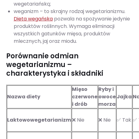
wegetariańską;
weganizm – to skrajny rodzaj wegetarianizmu.
Dieta wegańska
pozwala na spożywanie jedynie
produktów roślinnych. Wymaga eliminacji
wszystkich gatunków mięsa, produktów
mlecznych, jaj oraz miodu.
Porównanie odmian
wegetarianizmu –
charakterystyka i składniki
Mięso
Ryby i
Nazwa diety
czerwone
owoce
Jajka
Na
i drób
morza
Laktowowegetarianizm
❌ Nie
❌ Nie
✅ Tak
✅ 