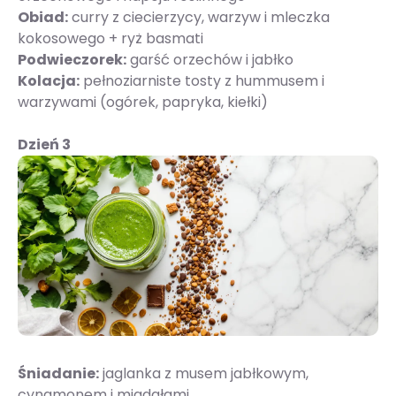
Obiad:
curry z ciecierzycy, warzyw i mleczka
kokosowego + ryż basmati
Podwieczorek:
garść orzechów i jabłko
Kolacja:
pełnoziarniste tosty z hummusem i
warzywami (ogórek, papryka, kiełki)
Dzień 3
Śniadanie:
jaglanka z musem jabłkowym,
cynamonem i migdałami