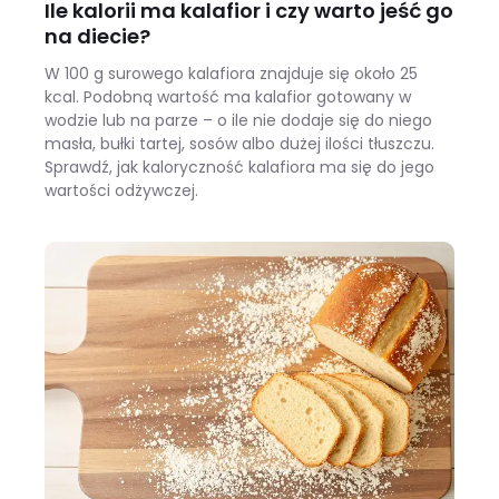
Ile kalorii ma kalafior i czy warto jeść go
na diecie?
W 100 g surowego kalafiora znajduje się około 25
kcal. Podobną wartość ma kalafior gotowany w
wodzie lub na parze – o ile nie dodaje się do niego
masła, bułki tartej, sosów albo dużej ilości tłuszczu.
Sprawdź, jak kaloryczność kalafiora ma się do jego
wartości odżywczej.
Ile kalorii ma kalafior i czy warto jeść go na diecie?