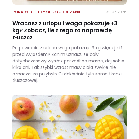
PORADY DIETETYKA
,
ODCHUDZANIE
30.07.2026
Wracasz z urlopu i waga pokazuje +3
kg? Zobacz, ile z tego to naprawdę
tłuszcz
Po powrocie z urlopu waga pokazuje 3 kg więcej niż
przed wyjazdem? Zanim uznasz, że cały
dotychczasowy wysiłek poszedł na marne, daj sobie
kilka dni. Tak szybki wzrost masy ciała zwykle nie
oznacza, że przybyło Ci dokładnie tyle samo tkanki
tłuszczowej.
Wracasz z urlopu i waga pokazuje +3 kg? Zobacz, ile z tego to naprawdę tłuszcz