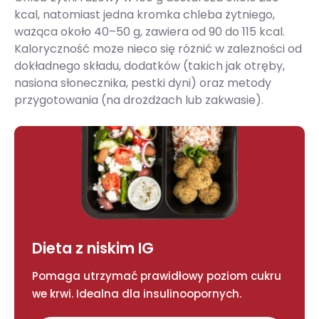
kcal, natomiast jedna kromka chleba żytniego,
ważąca około 40–50 g, zawiera od 90 do 115 kcal.
Kaloryczność może nieco się różnić w zależności od
dokładnego składu, dodatków (takich jak otręby,
nasiona słonecznika, pestki dyni) oraz metody
przygotowania (na drożdżach lub zakwasie).
Dieta z niskim IG
Pomaga utrzymać prawidłowy poziom cukru
we krwi. Idealna dla insulinoopornych.