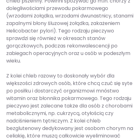
chleb pszenny. Powinni spożywać go m.in. chorzy z
dolegliwościami przewodu pokarmowego
(wrzodami żołądka, wrzodami dwunastnicy, stanami
zapalnymi błony śluzowej żołądka, zakażeniem
Helicobacter pylori). Tego rodzaju pieczywo
sprawdzi się również w okresach stanów
gorączkowych, podczas rekonwalescencji po
zabiegach operacyjnych oraz u osób w podeszłym
wieku.
Z kolei chleb razowy to doskonały wybór dla
większości zdrowych osób, które chcą czuć się syte
po posiłku i dostarczyć organizmowi mnóstwo
witamin oraz błonnika pokarmowego. Tego rodzaju
pieczywo jest zalecane także dla osób z chorobami
metabolicznymi, np. cukrzycą, otyłością czy
nadciśnieniem tętniczym. Z kolei chleb
bezglutenowy dedykowany jest osobom chorym na
celiakię, które muszą całkowicie wyeliminować