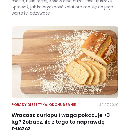
masła, bułki tartej, sosów albo dużej ilości tłuszczu.
Sprawdź, jak kaloryczność kalafiora ma się do jego
wartości odżywczej.
Ile kalorii ma kalafior i czy warto jeść go na diecie?
PORADY DIETETYKA
,
ODCHUDZANIE
30.07.2026
Wracasz z urlopu i waga pokazuje +3
kg? Zobacz, ile z tego to naprawdę
tłuszcz