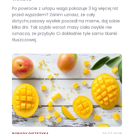
Po powrocie z urlopu waga pokazuje 3 kg więcej niż
przed wyjazdem? Zanim uznasz, że cały
dotychczasowy wysiłek poszedł na marne, daj sobie
kilka dni. Tak szybki wzrost masy ciała zwykle nie
oznacza, że przybyło Ci dokładnie tyle samo tkanki
tłuszczowej.
Wracasz z urlopu i waga pokazuje +3 kg? Zobacz, ile z tego to naprawdę tłuszcz
PORADY DIETETYKA
30.07.2026