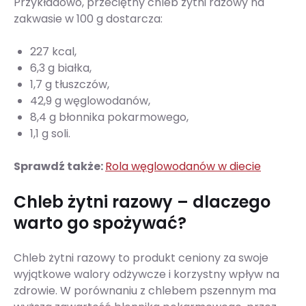
Przykładowo, przeciętny chleb żytni razowy na
zakwasie w 100 g dostarcza:
227 kcal,
6,3 g białka,
1,7 g tłuszczów,
42,9 g węglowodanów,
8,4 g błonnika pokarmowego,
1,1 g soli.
Sprawdź także:
Rola węglowodanów w diecie
Chleb żytni razowy – dlaczego
warto go spożywać?
Chleb żytni razowy to produkt ceniony za swoje
wyjątkowe walory odżywcze i korzystny wpływ na
zdrowie. W porównaniu z chlebem pszennym ma