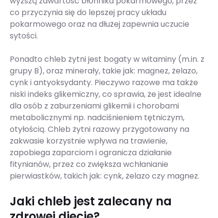
wyższą zawartość błonnika pokarmowego, przez
co przyczynia się do lepszej pracy układu
pokarmowego oraz na dłużej zapewnia uczucie
sytości.
Ponadto chleb żytni jest bogaty w witaminy (m.in. z
grupy B), oraz minerały, takie jak: magnez, żelazo,
cynk i antyoksydanty. Pieczywo razowe ma także
niski indeks glikemiczny, co sprawia, że jest idealne
dla osób z zaburzeniami glikemii i chorobami
metabolicznymi np. nadciśnieniem tętniczym,
otyłością. Chleb żytni razowy przygotowany na
zakwasie korzystnie wpływa na trawienie,
zapobiega zaparciom i ogranicza działanie
fitynianów, przez co zwiększa wchłanianie
pierwiastków, takich jak: cynk, żelazo czy magnez.
Jaki chleb jest zalecany na
zdrowej diecie?