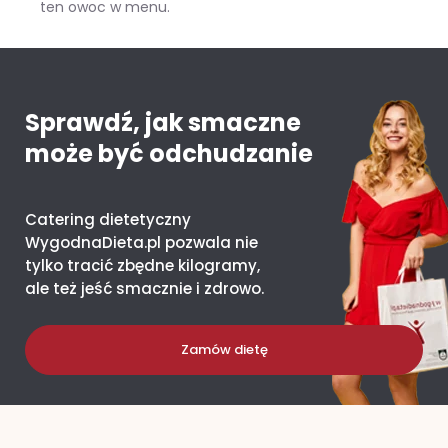
ten owoc w menu.
Mango – ile kcal ma jeden owoc i co daje organizmowi?
Sprawdź, jak smaczne
może być odchudzanie
Catering dietetyczny
WygodnaDieta.pl pozwala nie
tylko tracić zbędne kilogramy,
ale też jeść smacznie i zdrowo.
Zamów dietę