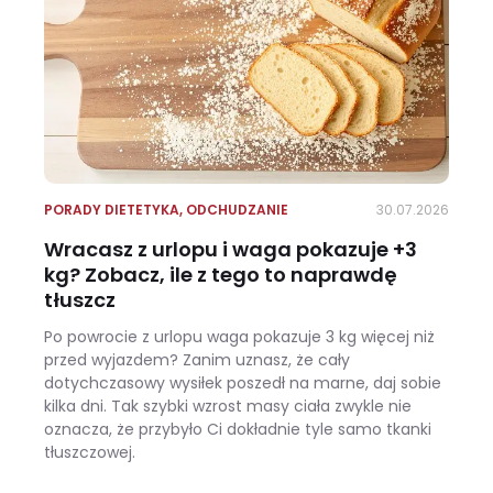
PORADY DIETETYKA
,
ODCHUDZANIE
30.07.2026
Wracasz z urlopu i waga pokazuje +3
kg? Zobacz, ile z tego to naprawdę
tłuszcz
Po powrocie z urlopu waga pokazuje 3 kg więcej niż
przed wyjazdem? Zanim uznasz, że cały
dotychczasowy wysiłek poszedł na marne, daj sobie
kilka dni. Tak szybki wzrost masy ciała zwykle nie
oznacza, że przybyło Ci dokładnie tyle samo tkanki
tłuszczowej.
Wracasz z urlopu i waga pokazuje +3 kg? Zobacz, ile z tego to naprawdę tłuszcz