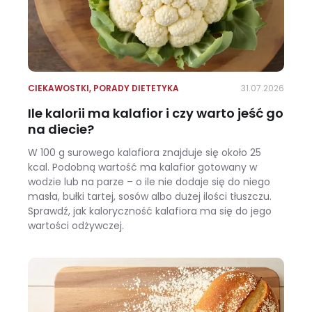
CIEKAWOSTKI
,
PORADY DIETETYKA
31.07.2026
Ile kalorii ma kalafior i czy warto jeść go
na diecie?
W 100 g surowego kalafiora znajduje się około 25
kcal. Podobną wartość ma kalafior gotowany w
wodzie lub na parze – o ile nie dodaje się do niego
masła, bułki tartej, sosów albo dużej ilości tłuszczu.
Sprawdź, jak kaloryczność kalafiora ma się do jego
wartości odżywczej.
Ile kalorii ma kalafior i czy warto jeść go na diecie?