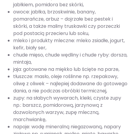
jabłkiem, pomidora bez skórki,
owoce: jabłka, brzoskwinie, banany,
pomarańcze, arbuz – dojrzałe bez pestek i
skórki, a także maliny truskawki czy porzeczki
pod postacią przecieru lub soku,
mleko i produkty mleczne: mleko zsiadłe, jogurt,
kefir, biały ser,
chude mięso, chude wędliny i chude ryby: dorsza,
mintaja,
jaja: gotowane na miękko lub ścięte na parze,
tłuszcze: masło, oleje roślinne np. rzepakowy,
oliwę z oliwek – najlepiej dodawane do gotowego
dania, a nie podczas obróbki termicznej,
zupy: na słabych wywarach, kleiki, czyste zupy
np.: barszcz, pomidorową, jarzynową z
dozwolonych warzyw, zupę mleczną,
marchwiankę,
napoje: wodę mineralną niegazowaną, napary
ziołowe np. rumianek, melisę, miętę, bawarkę,