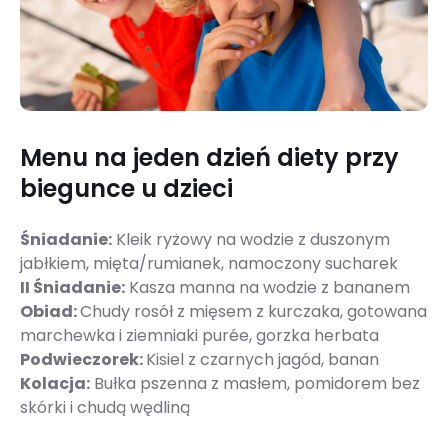
Menu na jeden dzień diety przy
biegunce u dzieci
Śniadanie:
Kleik ryżowy na wodzie z duszonym
jabłkiem, mięta/rumianek, namoczony sucharek
II Śniadanie:
Kasza manna na wodzie z bananem
Obiad:
Chudy rosół z mięsem z kurczaka, gotowana
marchewka i ziemniaki purée, gorzka herbata
Podwieczorek:
Kisiel z czarnych jagód, banan
Kolacja:
Bułka pszenna z masłem, pomidorem bez
skórki i chudą wędliną