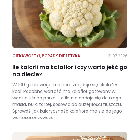
CIEKAWOSTKI
,
PORADY DIETETYKA
31.07.2026
Ile kalorii ma kalafior i czy warto jeść go
na diecie?
W 100 g surowego kalafiora znajduje się około 25
kcal. Podobną wartość ma kalafior gotowany w
wodzie lub na parze – o ile nie dodaje się do niego
masła, bułki tartej, sosów albo dużej ilości tłuszczu.
Sprawdź, jak kaloryczność kalafiora ma się do jego
wartości odżywczej.
Ile kalorii ma kalafior i czy warto jeść go na diecie?