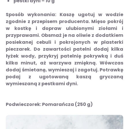
pestki dyni – 10 g
Sposób wykonania:
Kaszę ugotuj w wodzie
zgodnie z przepisem producenta. Mięso pokrój
w kostkę i dopraw ulubionymi ziołami i
przyprawami. Obsmaż je na oliwie z dodatkiem
posiekanej cebuli i pokrojonych w plasterki
pieczarek. Do zawartości patelni dodaj kilka
łyżek wody, przykryj patelnię pokrywką i duś
kilka minut, aż warzywa zmiękną. Wówczas
dodaj śmietanę, wymieszaj i zagotuj. Potrawkę
podaj z ugotowaną kaszą gryczaną
wymieszaną z pestkami dyni.
Podwieczorek:
Pomarańcza (250 g)