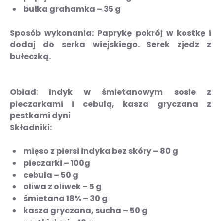
bułka grahamka – 35 g
Sposób wykonania:
Paprykę pokrój w kostkę i
dodaj do serka wiejskiego. Serek zjedz z
bułeczką.
Obiad:
Indyk w śmietanowym sosie z
pieczarkami i cebulą, kasza gryczana z
pestkami dyni
Składniki:
mięso z piersi indyka bez skóry – 80 g
pieczarki – 100g
cebula – 50 g
oliwa z oliwek – 5 g
śmietana 18% – 30 g
kasza gryczana, sucha – 50 g