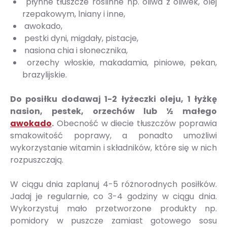
płynne tłuszcze roślinne np. oliwa z oliwek, olej
rzepakowym, lniany i inne,
awokado,
pestki dyni, migdały, pistacje,
nasiona chia i słonecznika,
orzechy włoskie, makadamia, piniowe, pekan,
brazylijskie.
Do posiłku dodawaj 1-2 łyżeczki oleju, 1 łyżkę
nasion, pestek, orzechów lub ½ małego
awokado
.
Obecność w diecie tłuszczów poprawia
smakowitość poprawy, a ponadto umożliwi
wykorzystanie witamin i składników, które się w nich
rozpuszczają.
W ciągu dnia zaplanuj 4-5 różnorodnych posiłków.
Jadaj je regularnie, co 3-4 godziny w ciągu dnia.
Wykorzystuj mało przetworzone produkty np.
pomidory w puszcze zamiast gotowego sosu