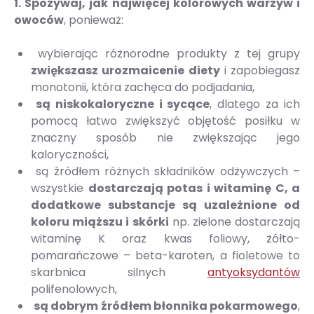
1. Spożywaj, jak najwięcej kolorowych warzyw i
owoców
, ponieważ:
wybierając różnorodne produkty z tej grupy
zwiększasz urozmaicenie diety
i zapobiegasz
monotonii, która zachęca do podjadania,
są niskokaloryczne i sycące
, dlatego za ich
pomocą łatwo zwiększyć objętość posiłku w
znaczny sposób nie zwiększając jego
kaloryczności,
są źródłem różnych składników odżywczych –
wszystkie
dostarczają potas i witaminę C, a
dodatkowe substancje są uzależnione od
koloru miąższu i skórki
np. zielone dostarczają
witaminę K oraz kwas foliowy, żółto-
pomarańczowe – beta-karoten, a fioletowe to
skarbnica silnych
antyoksydantów
polifenolowych,
są dobrym źródłem błonnika pokarmowego
,