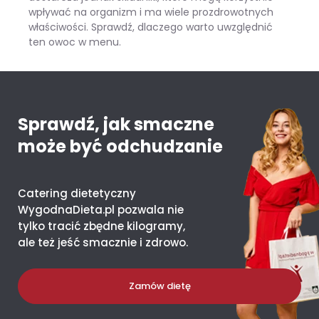
wpływać na organizm i ma wiele prozdrowotnych
właściwości. Sprawdź, dlaczego warto uwzględnić
ten owoc w menu.
Mango – ile kcal ma jeden owoc i co daje organizmowi?
Sprawdź, jak smaczne
może być odchudzanie
Catering dietetyczny
WygodnaDieta.pl pozwala nie
tylko tracić zbędne kilogramy,
ale też jeść smacznie i zdrowo.
Zamów dietę