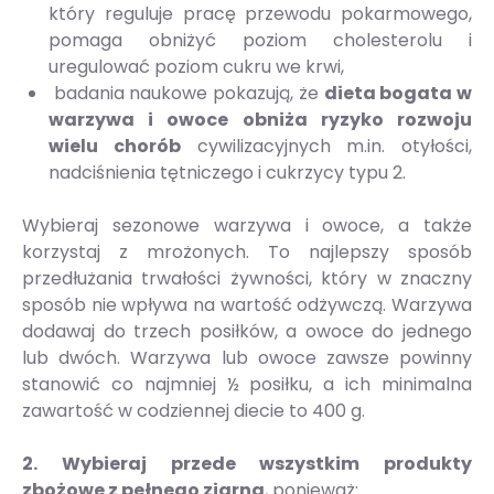
który reguluje pracę przewodu pokarmowego,
pomaga obniżyć poziom cholesterolu i
uregulować poziom cukru we krwi,
badania naukowe pokazują, że
dieta bogata w
warzywa i owoce obniża ryzyko rozwoju
wielu chorób
cywilizacyjnych m.in. otyłości,
nadciśnienia tętniczego i cukrzycy typu 2.
Wybieraj sezonowe warzywa i owoce, a także
korzystaj z mrożonych. To najlepszy sposób
przedłużania trwałości żywności, który w znaczny
sposób nie wpływa na wartość odżywczą. Warzywa
dodawaj do trzech posiłków, a owoce do jednego
lub dwóch. Warzywa lub owoce zawsze powinny
stanowić co najmniej ½ posiłku, a ich minimalna
zawartość w codziennej diecie to 400 g.
2. Wybieraj przede wszystkim produkty
zbożowe z pełnego ziarna
, ponieważ: