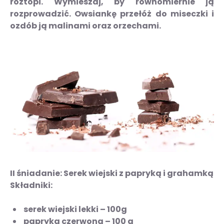
roztopi. Wymieszaj, by równomiernie ją
rozprowadzić. Owsiankę przełóż do miseczki i
ozdób ją malinami oraz orzechami.
II śniadanie: Serek wiejski z papryką i grahamką
Składniki:
serek wiejski lekki – 100g
papryka czerwona – 100 g