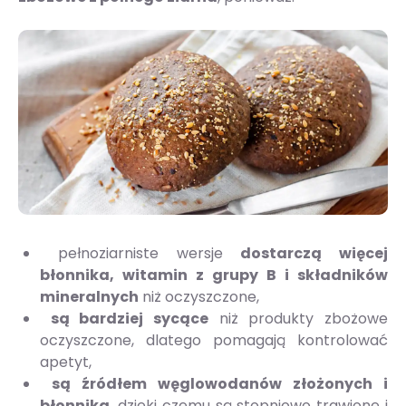
pełnoziarniste wersje
dostarczą więcej
błonnika, witamin z grupy B i składników
mineralnych
niż oczyszczone,
są bardziej sycące
niż produkty zbożowe
oczyszczone, dlatego pomagają kontrolować
apetyt,
są źródłem węglowodanów złożonych i
błonnika
, dzięki czemu są stopniowo trawione i