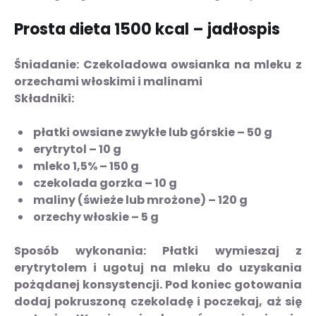
Prosta dieta 1500 kcal – jadłospis
Śniadanie:
Czekoladowa owsianka na mleku z
orzechami włoskimi i malinami
Składniki
:
płatki owsiane zwykłe lub górskie – 50 g
erytrytol – 10 g
mleko 1,5% – 150 g
czekolada gorzka – 10 g
maliny (świeże lub mrożone) – 120 g
orzechy włoskie – 5 g
Sposób wykonania:
Płatki wymieszaj z
erytrytolem i ugotuj na mleku do uzyskania
pożądanej konsystencji. Pod koniec gotowania
dodaj pokruszoną czekoladę i poczekaj, aż się