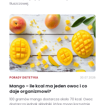
tłuszczowej.
Wracasz z urlopu i waga pokazuje +3 kg? Zobacz, ile z tego to naprawdę tłuszcz
PORADY DIETETYKA
30.07.2026
Mango – ile kcal ma jeden owoc i co
daje organizmowi?
100 gramów mango dostarcza około 70 kcal. Owoc
dostarcza jednak składniki, które mogą korzystnie