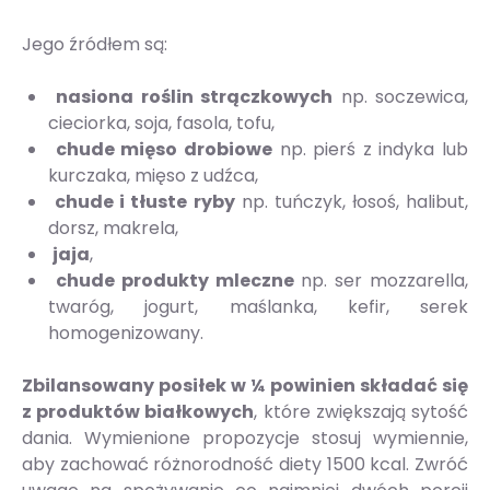
Jego źródłem są:
nasiona roślin strączkowych
np. soczewica,
cieciorka, soja, fasola, tofu,
chude mięso drobiowe
np. pierś z indyka lub
kurczaka, mięso z udźca,
chude i tłuste ryby
np. tuńczyk, łosoś, halibut,
dorsz, makrela,
jaja
,
chude produkty mleczne
np. ser mozzarella,
twaróg, jogurt, maślanka, kefir, serek
homogenizowany.
Zbilansowany posiłek w ¼ powinien składać się
z produktów białkowych
, które zwiększają sytość
dania. Wymienione propozycje stosuj wymiennie,
aby zachować różnorodność diety 1500 kcal. Zwróć