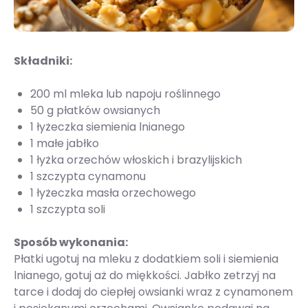
Składniki:
200 ml mleka lub napoju roślinnego
50 g płatków owsianych
1 łyżeczka siemienia lnianego
1 małe jabłko
1 łyżka orzechów włoskich i brazylijskich
1 szczypta cynamonu
1 łyżeczka masła orzechowego
1 szczypta soli
Sposób wykonania:
Płatki ugotuj na mleku z dodatkiem soli i siemienia
lnianego, gotuj aż do miękkości. Jabłko zetrzyj na
tarce i dodaj do ciepłej owsianki wraz z cynamonem