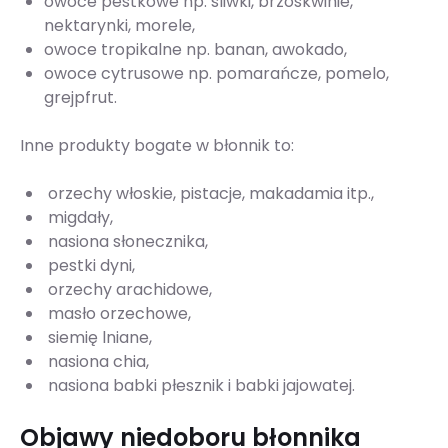
owoce pestkowe np. śliwki, brzoskwinie,
nektarynki, morele,
owoce tropikalne np. banan, awokado,
owoce cytrusowe np. pomarańcze, pomelo,
grejpfrut.
Inne produkty bogate w błonnik to:
orzechy włoskie, pistacje, makadamia itp.,
migdały,
nasiona słonecznika,
pestki dyni,
orzechy arachidowe,
masło orzechowe,
siemię lniane,
nasiona chia,
nasiona babki płesznik i babki jajowatej.
Objawy niedoboru błonnika