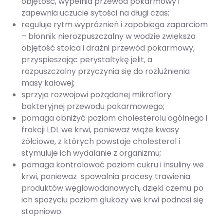
objętość, wypełnia przewód pokarmowy i
zapewnia uczucie sytości na długi czas;
reguluje rytm wypróżnień i zapobiega zaparciom
– błonnik nierozpuszczalny w wodzie zwiększa
objętość stolca i drażni przewód pokarmowy,
przyspieszając perystaltykę jelit, a
rozpuszczalny przyczynia się do rozluźnienia
masy kałowej;
sprzyja rozwojowi pożądanej mikroflory
bakteryjnej przewodu pokarmowego;
pomaga obniżyć poziom cholesterolu ogólnego i
frakcji LDL we krwi, ponieważ wiąże kwasy
żółciowe, z których powstaje cholesterol i
stymuluje ich wydalanie z organizmu;
pomaga kontrolować poziom cukru i insuliny we
krwi, ponieważ spowalnia procesy trawienia
produktów węglowodanowych, dzięki czemu po
ich spożyciu poziom glukozy we krwi podnosi się
stopniowo.