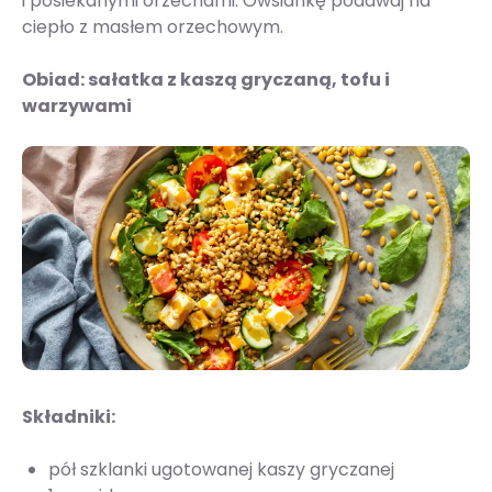
i posiekanymi orzechami. Owsiankę podawaj na
ciepło z masłem orzechowym.
Obiad: sałatka z kaszą gryczaną, tofu i
warzywami
Składniki:
pół szklanki ugotowanej kaszy gryczanej