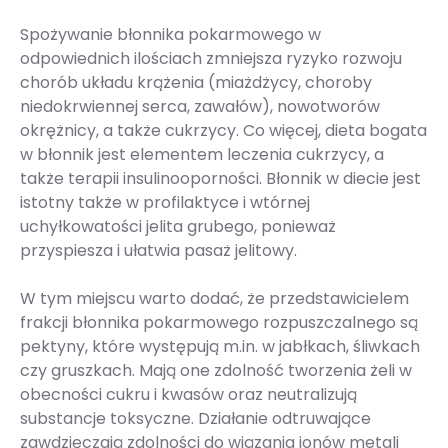
Spożywanie błonnika pokarmowego w
odpowiednich ilościach zmniejsza ryzyko rozwoju
chorób układu krążenia (miażdżycy, choroby
niedokrwiennej serca, zawałów), nowotworów
okrężnicy, a także cukrzycy. Co więcej, dieta bogata
w błonnik jest elementem leczenia cukrzycy, a
także terapii insulinooporności. Błonnik w diecie jest
istotny także w profilaktyce i wtórnej
uchyłkowatości jelita grubego, ponieważ
przyspiesza i ułatwia pasaż jelitowy.
W tym miejscu warto dodać, że przedstawicielem
frakcji błonnika pokarmowego rozpuszczalnego są
pektyny, które występują m.in. w jabłkach, śliwkach
czy gruszkach. Mają one zdolność tworzenia żeli w
obecności cukru i kwasów oraz neutralizują
substancje toksyczne. Działanie odtruwające
zawdzięczają zdolności do wiązania jonów metali