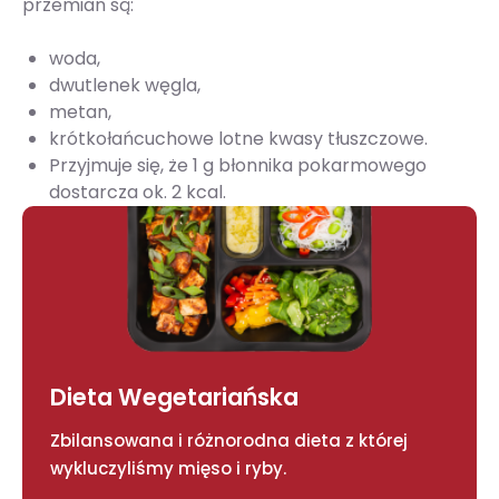
przemian są:
woda,
dwutlenek węgla,
metan,
krótkołańcuchowe lotne kwasy tłuszczowe.
Przyjmuje się, że 1 g błonnika pokarmowego
dostarcza ok. 2 kcal.
Dieta Wegetariańska
Zbilansowana i różnorodna dieta z której
wykluczyliśmy mięso i ryby.