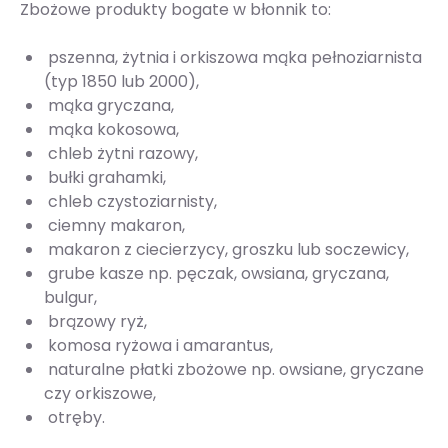
Zbożowe produkty bogate w błonnik to:
pszenna, żytnia i orkiszowa mąka pełnoziarnista
(typ 1850 lub 2000),
mąka gryczana,
mąka kokosowa,
chleb żytni razowy,
bułki grahamki,
chleb czystoziarnisty,
ciemny makaron,
makaron z ciecierzycy, groszku lub soczewicy,
grube kasze np. pęczak, owsiana, gryczana,
bulgur,
brązowy ryż,
komosa ryżowa i amarantus,
naturalne płatki zbożowe np. owsiane, gryczane
czy orkiszowe,
otręby.