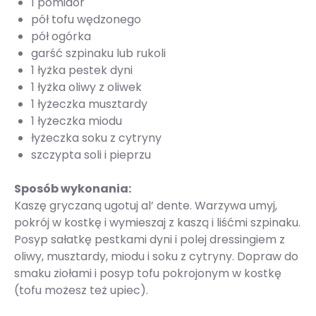
1 pomidor
pół tofu wędzonego
pół ogórka
garść szpinaku lub rukoli
1 łyżka pestek dyni
1 łyżka oliwy z oliwek
1 łyżeczka musztardy
1 łyżeczka miodu
łyżeczka soku z cytryny
szczypta soli i pieprzu
Sposób wykonania:
Kaszę gryczaną ugotuj al’ dente. Warzywa umyj,
pokrój w kostkę i wymieszaj z kaszą i liśćmi szpinaku.
Posyp sałatkę pestkami dyni i polej dressingiem z
oliwy, musztardy, miodu i soku z cytryny. Dopraw do
smaku ziołami i posyp tofu pokrojonym w kostkę
(tofu możesz też upiec).