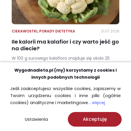
CIEKAWOSTKI
,
PORADY DIETETYKA
31.07.2026
Ile kalorii ma kalafior i czy warto jeść go
na diecie?
W 100 g surowego kalafiora znajduje się około 25
kcal. Podobną wartość ma kalafior gotowany w
Wygodnadieta.pl (my) korzystamy z cookies i
wodzie lub na parze – o ile nie dodaje się do niego
masła, bułki tartej, sosów albo dużej ilości tłuszczu.
innych podobnych technologii
Sprawdź, jak kaloryczność kalafiora ma się do jego
Jeśli zaakceptujesz wszystkie cookies, zapiszemy w
wartości odżywczej.
Ile kalorii ma kalafior i czy warto jeść go na diecie?
Twoim urządzeniu cookies i inne pliki (ogólnie
cookies) analityczne i marketingowe
... więcej
Akceptuję
Ustawienia