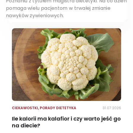
Poznaniu z tytułem magistra dietetyki. Na co dzień
pomaga wielu pacjentom w trwałej zmianie
nawyków żywieniowych.
CIEKAWOSTKI
,
PORADY DIETETYKA
31.07.2026
Ile kalorii ma kalafior i czy warto jeść go
na diecie?