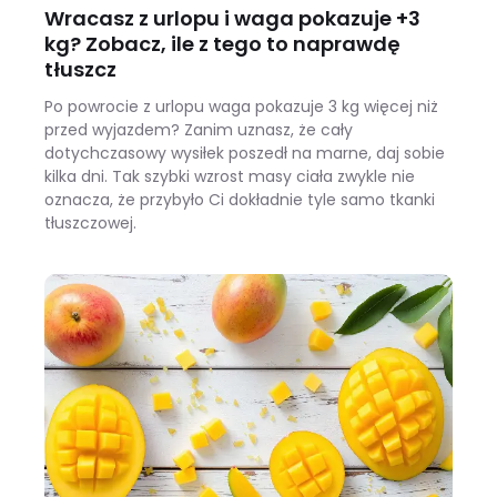
Wracasz z urlopu i waga pokazuje +3
kg? Zobacz, ile z tego to naprawdę
tłuszcz
Po powrocie z urlopu waga pokazuje 3 kg więcej niż
przed wyjazdem? Zanim uznasz, że cały
dotychczasowy wysiłek poszedł na marne, daj sobie
kilka dni. Tak szybki wzrost masy ciała zwykle nie
oznacza, że przybyło Ci dokładnie tyle samo tkanki
tłuszczowej.
Wracasz z urlopu i waga pokazuje +3 kg? Zobacz, ile z tego to naprawdę tłuszcz