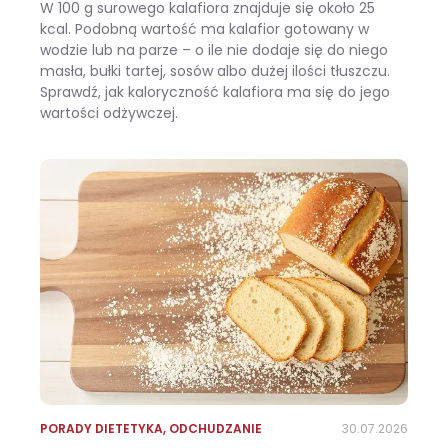
W 100 g surowego kalafiora znajduje się około 25
kcal. Podobną wartość ma kalafior gotowany w
wodzie lub na parze – o ile nie dodaje się do niego
masła, bułki tartej, sosów albo dużej ilości tłuszczu.
Sprawdź, jak kaloryczność kalafiora ma się do jego
wartości odżywczej.
Ile kalorii ma kalafior i czy warto jeść go na diecie?
PORADY DIETETYKA
,
ODCHUDZANIE
30.07.2026