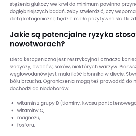
stężenia glukozy we krwi do minimum powinno przyno
dogłębniejszych badań, żeby stwierdzić, czy wspomag
dietą ketogeniczną będzie miało pozytywne skutki z
Jakie są potencjalne ryzyka stoso
nowotworach?
Dieta ketogeniczna jest restrykcyjna i oznacza koni
słodyczy, owoców, soków, niektórych warzyw. Pier
węglowodanów jest mała ilość błonnika w diecie. Stw
bólu brzucha. Ograniczenia mogą też prowadzić do 
dochodzi do niedoborów:
witamin z grupy B (tiaminy, kwasu pantotenowego,
witaminy C,
magnezu,
fosforu.