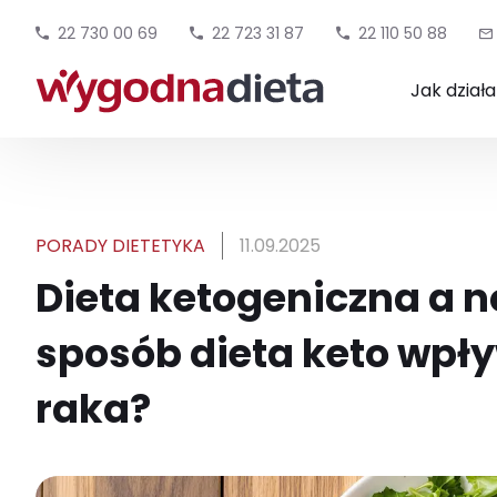
22 730 00 69
22 723 31 87
22 110 50 88
Jak dział
PORADY DIETETYKA
11.09.2025
Dieta ketogeniczna a n
sposób dieta keto wpły
raka?