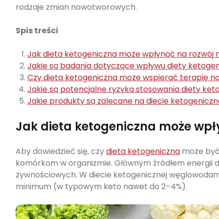
rodzaje zmian nowotworowych.
Spis treści
Jak dieta ketogeniczna może wpłynąć na rozwó
Jakie są badania dotyczące wpływu diety ketogen
Czy dieta ketogeniczna może wspierać terapię 
Jakie są potencjalne ryzyka stosowania diety ke
Jakie produkty są zalecane na diecie ketogenic
Jak dieta ketogeniczna może wp
Aby dowiedzieć się, czy
dieta ketogeniczna
może być 
komórkom w organizmie. Głównym źródłem energii d
żywnościowych. W diecie ketogenicznej węglowodany (
minimum (w typowym keto nawet do 2–4%).