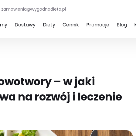
zamowienia@wygodnadieta.pl
amy
Dostawy
Diety
Cennik
Promocje
Blog
owotwory – w jaki
wa na rozwój i leczenie