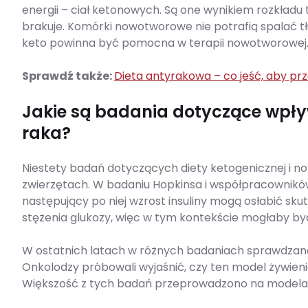
energii – ciał ketonowych. Są one wynikiem rozkładu t
brakuje. Komórki nowotworowe nie potrafią spalać tłu
keto powinna być pomocna w terapii nowotworowej. C
Sprawdź także:
Dieta antyrakowa – co jeść, aby p
Jakie są badania dotyczące wpływ
raka?
Niestety badań dotyczących diety ketogenicznej i n
zwierzętach. W badaniu Hopkinsa i współpracowników
następujący po niej wzrost insuliny mogą osłabić sk
stężenia glukozy, więc w tym kontekście mogłaby by
W ostatnich latach w różnych badaniach sprawdzano
Onkolodzy próbowali wyjaśnić, czy ten model żywien
Większość z tych badań przeprowadzono na modelach