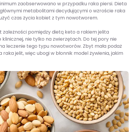
nimum zaobserwowano w przypadku raka piersi. Dieta
są głównymi metabolitami decydującymi o wzroście raka
łużyć czas życia kobiet z tym nowotworem.
ależności pomiędzy dietą keto a rakiem jelita
klinicznej, nie tylko na zwierzętach. Do tej pory nie
na leczenie tego typu nowotworów. Zbyt mała podaż
raka jelit, więc ubogi w błonnik model żywienia, jakim