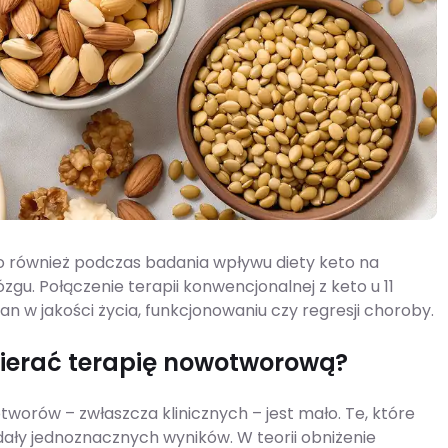
o również podczas badania wpływu diety keto na
gu. Połączenie terapii konwencjonalnej z keto u 11
 w jakości życia, funkcjonowaniu czy regresji choroby.
ierać terapię nowotworową?
worów – zwłaszcza klinicznych – jest mało. Te, które
dały jednoznacznych wyników. W teorii obniżenie