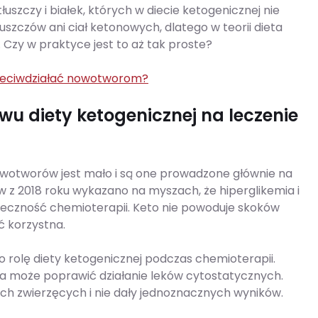
łuszczy i białek, których w diecie ketogenicznej nie
szczów ani ciał ketonowych, dlatego w teorii dieta
zy w praktyce jest to aż tak proste?
rzeciwdziałać nowotworom?
u diety ketogenicznej na leczenie
owotworów jest mało i są one prowadzone głównie na
 z 2018 roku wykazano na myszach, że hiperglikemia i
uteczność chemioterapii. Keto nie powoduje skoków
ć korzystna.
 rolę diety ketogenicznej podczas chemioterapii.
ia może poprawić działanie leków cytostatycznych.
 zwierzęcych i nie dały jednoznacznych wyników.