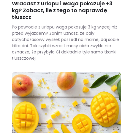
Wracasz z urlopu i waga pokazuje +3
kg? Zobacz, ile z tego to naprawdę
tłuszcz
Po powrocie z urlopu waga pokazuje 3 kg więcej niż
przed wyjazdem? Zanim uznasz, że cały
dotychczasowy wysiłek poszedł na marne, daj sobie
kilka dni. Tak szybki wzrost masy ciała zwykle nie
oznacza, że przybyło Ci dokładnie tyle samo tkanki
tłuszczowej.
Wracasz z urlopu i waga pokazuje +3 kg? Zobacz, ile z tego to naprawdę tłuszcz