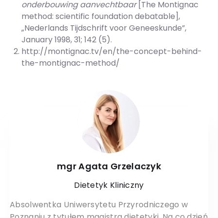
onderbouwing aanvechtbaar
[The Montignac
method: scientific foundation debatable],
„Nederlands Tijdschrift voor Geneeskunde”,
January 1998, 31; 142 (5).
http://montignac.tv/en/the-concept-behind-
the-montignac-method/
mgr Agata Grzelaczyk
Dietetyk Kliniczny
Absolwentka Uniwersytetu Przyrodniczego w
Poznaniu z tytułem magistra dietetyki. Na co dzień