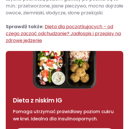
m.in.: przetworzone, jasne pieczywo, mocno dojrzałe
owoce, ziemniaki, słodycze, słone przekąski.
Sprawdź także:
Dieta dla początkujących – od
czego zacząć odchudzanie? Jadłospis i przepisy na
zdrowe jedzenie
Dieta z niskim IG
Pomaga utrzymać prawidłowy poziom cukru
we krwi. Idealna dla insulinoopornych.