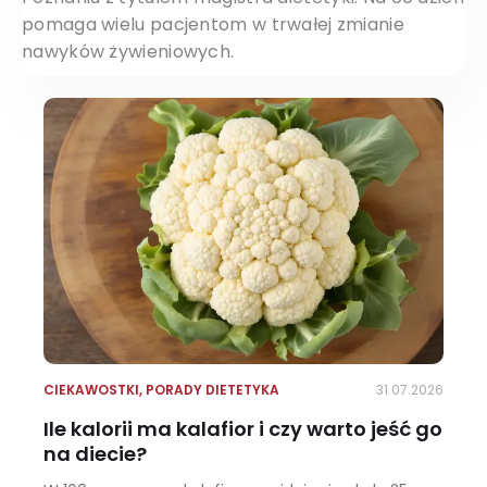
pomaga wielu pacjentom w trwałej zmianie
nawyków żywieniowych.
CIEKAWOSTKI
,
PORADY DIETETYKA
31.07.2026
Ile kalorii ma kalafior i czy warto jeść go
na diecie?