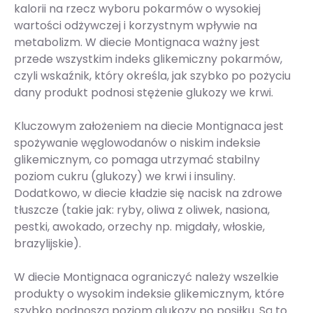
kalorii na rzecz wyboru pokarmów o wysokiej
wartości odżywczej i korzystnym wpływie na
metabolizm. W diecie Montignaca ważny jest
przede wszystkim indeks glikemiczny pokarmów,
czyli wskaźnik, który określa, jak szybko po pożyciu
dany produkt podnosi stężenie glukozy we krwi.
Kluczowym założeniem na diecie Montignaca jest
spożywanie węglowodanów o niskim indeksie
glikemicznym, co pomaga utrzymać stabilny
poziom cukru (glukozy) we krwi i insuliny.
Dodatkowo, w diecie kładzie się nacisk na zdrowe
tłuszcze (takie jak: ryby, oliwa z oliwek, nasiona,
pestki, awokado, orzechy np. migdały, włoskie,
brazylijskie).
W diecie Montignaca ograniczyć należy wszelkie
produkty o wysokim indeksie glikemicznym, które
szybko podnoszą poziom glukozy po posiłku. Są to