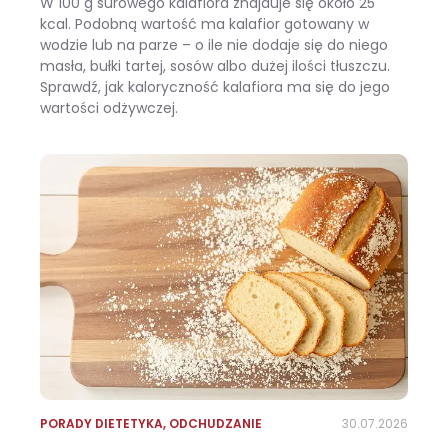
W 100 g surowego kalafiora znajduje się około 25
kcal. Podobną wartość ma kalafior gotowany w
wodzie lub na parze – o ile nie dodaje się do niego
masła, bułki tartej, sosów albo dużej ilości tłuszczu.
Sprawdź, jak kaloryczność kalafiora ma się do jego
wartości odżywczej.
Ile kalorii ma kalafior i czy warto jeść go na diecie?
PORADY DIETETYKA
,
ODCHUDZANIE
30.07.2026