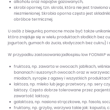
alkoholu oraz napojów gazowanych,
skrobi opornej, tzn. skrobi, która nie jest trawiona 
niezmienionej. Skrobia oporna często jest skład
obróbce termicznej.
U osób z biegunką pomocne może być także unikanie w 
która znajduje się w wielu produktach słodkich bez c
jogurtach, gumach do żucia, słodyczach bez cukru) i 
W przypadku zastosowania jadłospisu low FODMAP w 
fruktoza, np. zawarta w owocach: jabłkach, wiśnia
bananach i suszonych owocach oraz w warzywach
miodach, syropie z agawy i wszystkich produkta
laktoza, np. mleko lub jego przetwory, np. sery 
laktozy. Często dobrze tolerowane przez pacjent
zawartość laktozy.
galaktoza, np. nasiona strączkowe, np. fasola, soc
fruktany, np. grzyby, warzywa takie jak: kapusta,