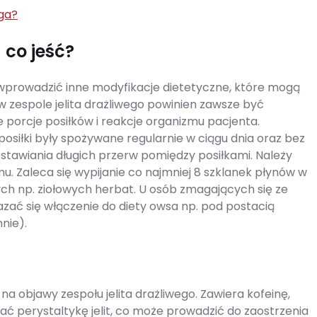
ga?
 co jeść?
rowadzić inne modyfikacje dietetyczne, które mogą
 zespole jelita drażliwego powinien zawsze być
porcje posiłków i reakcje organizmu pacjenta.
posiłki były spożywane regularnie w ciągu dnia oraz bez
ostawiania długich przerw pomiędzy posiłkami. Należy
. Zaleca się wypijanie co najmniej 8 szklanek płynów w
ch np. ziołowych herbat. U osób zmagających się ze
ć się włączenie do diety owsa np. pod postacią
nie).
a objawy zespołu jelita drażliwego. Zawiera kofeinę,
 perystaltykę jelit, co może prowadzić do zaostrzenia