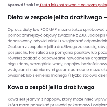
Sprawdź także:
Dieta lekkostrawna – na czym pole
Dieta w zespole jelita drażliwego –
Oprócz diety low FODMAP można także spróbować wp
pomóc zmniejszyć objawy związane z ZJD. Jadłospis w
dopasowany indywidualnie i uwzględniać odpowiednie 
Osobom z zespołem jelita drażliwego zaleca się, aby 
pośpiechu. Nie zaleca się pomijania posiłków lub poz
również zadbać o odpowiednie nawodnienie organizmu
ciągu doby, szczególnie wody, napojów bezkofeinowy
wzdęciami i nadmiernymi gazami pomocne może okaza
owsianek lub siemienia lnianego (1 łyżka stołowa dzien
Kawa a zespół jelita drażliwego
Kawa jest jednym z napojów, który może mieć wpływ n
która może pobudzać przewód pokarmowy i zwiększać