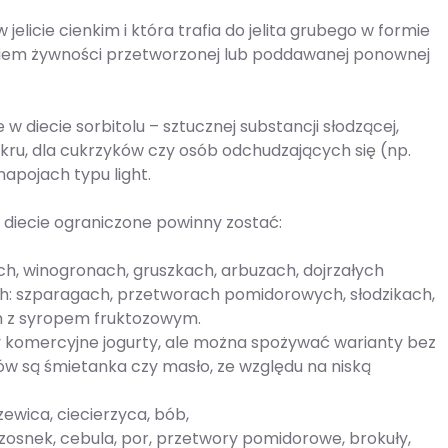
w jelicie cienkim i która trafia do jelita grubego w formie
nikiem żywności przetworzonej lub poddawanej ponownej
diecie sorbitolu – sztucznej substancji słodzącej,
ukru, dla cukrzyków czy osób odchudzających się (np.
napojach typu light.
diecie ograniczone powinny zostać:
ch, winogronach, gruszkach, arbuzach, dojrzałych
: szparagach, przetworach pomidorowych, słodzikach,
ch z syropem fruktozowym.
czy komercyjne jogurty, ale można spożywać warianty bez
ów są śmietanka czy masło, ze względu na niską
zewica, ciecierzyca, bób,
 czosnek, cebula, por, przetwory pomidorowe, brokuły,