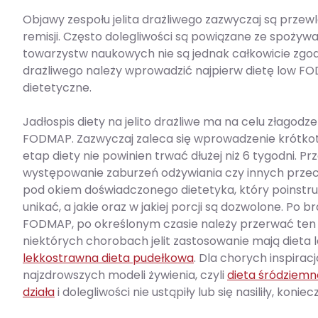
Objawy zespołu jelita drażliwego zazwyczaj są przew
remisji. Często dolegliwości są powiązane ze spoż
towarzystw naukowych nie są jednak całkowicie zgodn
drażliwego należy wprowadzić najpierw dietę low F
dietetyczne.
Jadłospis diety na jelito drażliwe ma na celu złagod
FODMAP. Zazwyczaj zaleca się wprowadzenie krótkote
etap diety nie powinien trwać dłużej niż 6 tygodni.
występowanie zaburzeń odżywiania czy innych prz
pod okiem doświadczonego dietetyka, który poinstru
unikać, a jakie oraz w jakiej porcji są dozwolone. P
FODMAP, po określonym czasie należy przerwać ten m
niektórych chorobach jelit zastosowanie mają dieta 
lekkostrawna dieta pudełkowa
. Dla chorych inspira
najzdrowszych modeli żywienia, czyli
dieta śródziem
działa
i dolegliwości nie ustąpiły lub się nasiliły, koni