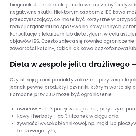
biegunek. Jednak reakcja na kawę może być indywidu
negatywne skutki. Niektórym osobom z IBS kawa może
przeczyszczający, co może być korzystne w przypad
reakcji organizmu na spożywanie kawy i innych pote
konsultację z lekarzem lub dietetykiem w celu ustale
objawów IBS. Często zaleca się również ograniczenie
zawartości kofeiny, takich jak kawa bezkofeinowa lub
Dieta w zespole jelita drażliwego –
Czy istnieją jakieś produkty zakazane przy zespole jel
jednak pewne produkty i czynniki, którym warto się przy
Pomocne przy ZJD może być ograniczenie:
owoców – do 3 porcji w ciągu dnia, przy czym por
kawy i herbaty – do 3 filiżanek w ciągu dnia,
żywności wysokobłonnikowej, np. mąki lub pieczy
brązowego ryżu,