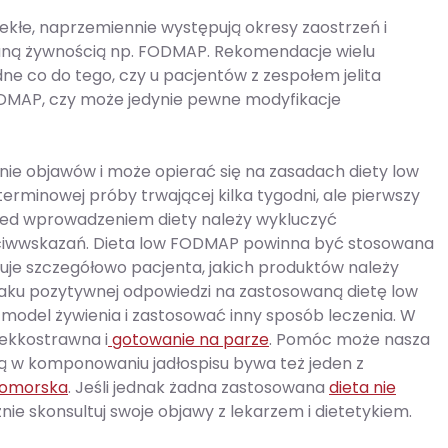
lekłe, naprzemiennie występują okresy zaostrzeń i
ywaną żywnością np. FODMAP. Rekomendacje wielu
e co do tego, czy u pacjentów z zespołem jelita
ODMAP, czy może jedynie pewne modyfikacje
zenie objawów i może opierać się na zasadach diety low
rminowej próby trwającej kilka tygodni, ale pierwszy
 Przed wprowadzeniem diety należy wykluczyć
eciwwskazań. Dieta low FODMAP powinna być stosowana
uje szczegółowo pacjenta, jakich produktów należy
o braku pozytywnej odpowiedzi na zastosowaną dietę low
odel żywienia i zastosować inny sposób leczenia. W
lekkostrawna i
gotowanie na parze
. Pomóc może nasza
cją w komponowaniu jadłospisu bywa też jeden z
nomorska
. Jeśli jednak żadna zastosowana
dieta nie
ecznie skonsultuj swoje objawy z lekarzem i dietetykiem.