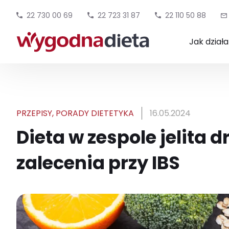
22 730 00 69
22 723 31 87
22 110 50 88
Jak dział
PRZEPISY
,
PORADY DIETETYKA
16.05.2024
Dieta w zespole jelita 
zalecenia przy IBS