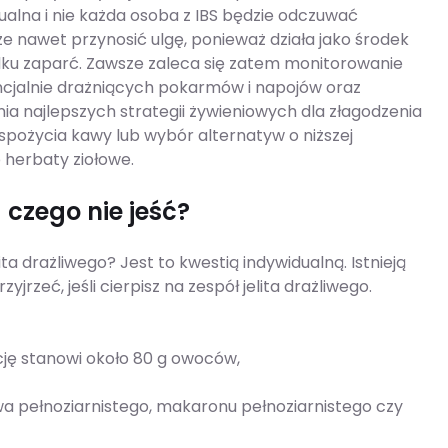
alna i nie każda osoba z IBS będzie odczuwać
 nawet przynosić ulgę, ponieważ działa jako środek
ku zaparć. Zawsze zaleca się zatem monitorowanie
ncjalnie drażniących pokarmów i napojów oraz
nia najlepszych strategii żywieniowych dla złagodzenia
 spożycia kawy lub wybór alternatyw o niższej
 herbaty ziołowe.
 czego nie jeść?
ita drażliwego? Jest to kwestią indywidualną. Istnieją
jrzeć, jeśli cierpisz na zespół jelita drażliwego.
cję stanowi około 80 g owoców,
wa pełnoziarnistego, makaronu pełnoziarnistego czy