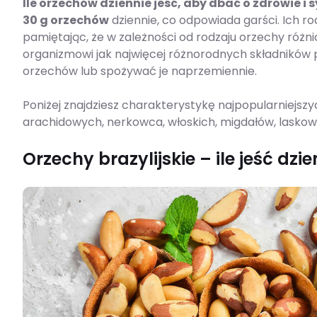
Ile orzechów dziennie jeść, aby dbać o zdrowie i 
30 g orzechów
dziennie, co odpowiada garści. Ich r
pamiętając, że w zależności od rodzaju orzechy różn
organizmowi jak najwięcej różnorodnych składnik
orzechów lub spożywać je naprzemiennie.
Poniżej znajdziesz charakterystykę najpopularniejszy
arachidowych, nerkowca, włoskich, migdałów, lasko
Orzechy brazylijskie – ile jeść dzi