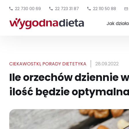
22 730 00 69
22 723 31 87
22 110 50 88
Jak dział
CIEKAWOSTKI
,
PORADY DIETETYKA
28.09.2022
Ile orzechów dziennie 
ilość będzie optymalna