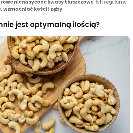
drowe nienasycone kwasy tłuszczowe
. Ich regularne
, wzmacniać kości i zęby
.
nnie jest optymalną ilością?