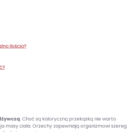
lną ilością?
ć?
odżywczą
. Choć są kaloryczną przekąską nie warto
ukcja masy ciała. Orzechy zapewniają organizmowi szereg