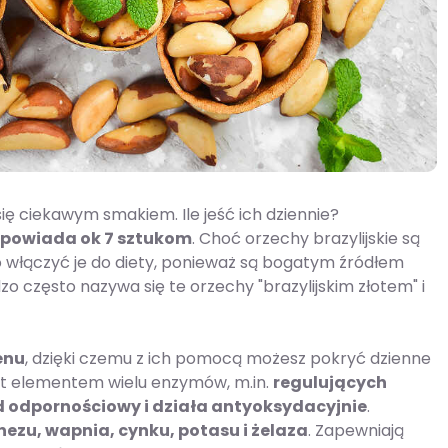
ię ciekawym smakiem. Ile jeść ich dziennie?
powiada ok 7 sztukom
. Choć orzechy brazylijskie są
 włączyć je do diety, ponieważ są bogatym źródłem
 często nazywa się te orzechy "brazylijskim złotem" i
enu
, dzięki czemu z ich pomocą możesz pokryć dzienne
st elementem wielu enzymów, m.in.
regulujących
odpornościowy i działa antyoksydacyjnie
.
ezu, wapnia, cynku, potasu i żelaza
. Zapewniają