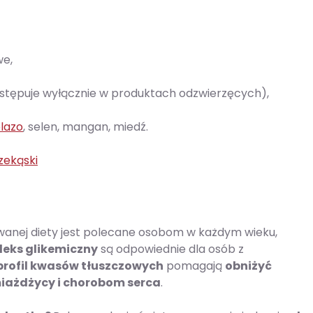
we,
ystępuje wyłącznie w produktach odzwierzęcych),
lazo
, selen, mangan, miedź.
zekąski
anej diety jest polecane osobom w każdym wieku,
deks glikemiczny
są odpowiednie dla osób z
profil kwasów tłuszczowych
pomagają
obniżyć
miażdżycy i chorobom serca
.