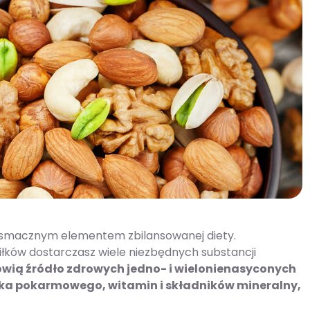
m i smacznym elementem zbilansowanej diety.
iłków dostarczasz wiele niezbędnych substancji
wią źródło zdrowych jedno- i wielonienasyconych
ika pokarmowego, witamin i składników mineralny,