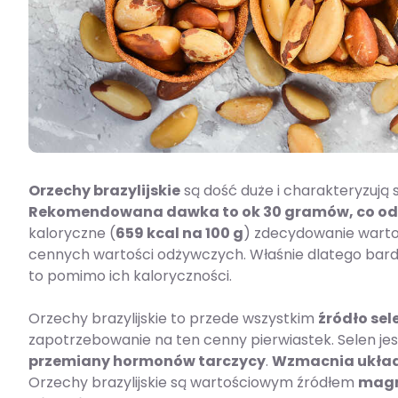
Orzechy brazylijskie
są dość duże i charakteryzują s
Rekomendowana dawka to ok 30 gramów, co od
kaloryczne (
659 kcal na 100 g
) zdecydowanie warto
cennych wartości odżywczych. Właśnie dlatego bardzo
to pomimo ich kaloryczności.
Orzechy brazylijskie to przede wszystkim
źródło sel
zapotrzebowanie na ten cenny pierwiastek. Selen je
przemiany hormonów tarczycy
.
Wzmacnia układ 
Orzechy brazylijskie są wartościowym źródłem
magn