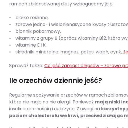
ramach zbilansowanej diety wzbogacamy ją o:
• białko roślinne,
• zdrowe jedno- i wielonienasycone kwasy tłuszczo
• błonnik pokarmowy,
• witaminy z grupy B (oprócz witaminy B12, która w
• witaminę E i K,
• składniki mineralne: magnez, potas, wapń, cynk,
że
Sprawdź także:
Co jeść zamiast chipsów – zdrowe pr
Ile orzechów dziennie jeść?
Regularne spożywanie orzechów w ramach zbilansow
które nie mają na nie alergii. Ponieważ
mają niski in
insulinoopornością i cukrzycą. Z uwagi na
korzystny 
poziom cholesterolu we krwi, przeciwdziałając 