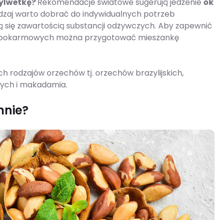
sylwetkę?
Rekomendacje światowe sugerują jedzenie
ok
odzaj warto dobrać do indywidualnych potrzeb
ią się zawartością substancji odżywczych. Aby zapewnić
ów pokarmowych można przygotować mieszankę
ch rodzajów orzechów tj. orzechów brazylijskich,
wych i makadamia.
ennie?