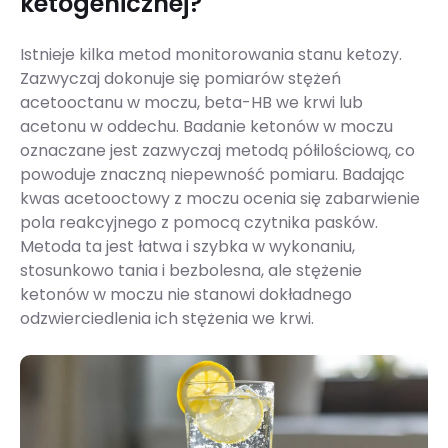
ketogenicznej?
Istnieje kilka metod monitorowania stanu ketozy.
Zazwyczaj dokonuje się pomiarów stężeń
acetooctanu w moczu, beta-HB we krwi lub
acetonu w oddechu. Badanie ketonów w moczu
oznaczane jest zazwyczaj metodą półilościową, co
powoduje znaczną niepewność pomiaru. Badając
kwas acetooctowy z moczu ocenia się zabarwienie
pola reakcyjnego z pomocą czytnika pasków.
Metoda ta jest łatwa i szybka w wykonaniu,
stosunkowo tania i bezbolesna, ale stężenie
ketonów w moczu nie stanowi dokładnego
odzwierciedlenia ich stężenia we krwi.