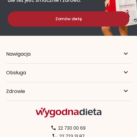
ale też jeść smacznie i zdrowo.
Zamów dietę
Nawigacja
Obsługa
Zdrowie
22 730 00 69
22 723 31 87