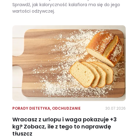
Sprawdź, jak kaloryczność kalafiora ma się do jego
wartości odżywczej.
Ile kalorii ma kalafior i czy warto jeść go na diecie?
PORADY DIETETYKA
,
ODCHUDZANIE
30.07.2026
Wracasz z urlopu i waga pokazuje +3
kg? Zobacz, ile z tego to naprawdę
tłuszcz