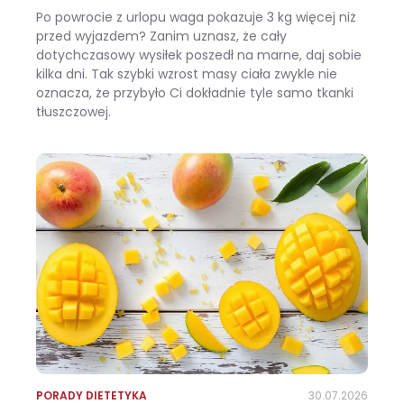
Po powrocie z urlopu waga pokazuje 3 kg więcej niż
przed wyjazdem? Zanim uznasz, że cały
dotychczasowy wysiłek poszedł na marne, daj sobie
kilka dni. Tak szybki wzrost masy ciała zwykle nie
oznacza, że przybyło Ci dokładnie tyle samo tkanki
tłuszczowej.
Wracasz z urlopu i waga pokazuje +3 kg? Zobacz, ile z tego to naprawdę tłuszcz
PORADY DIETETYKA
30.07.2026