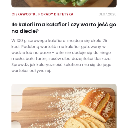
CIEKAWOSTKI
,
PORADY DIETETYKA
31.07.2026
Ile kalorii ma kalafior i czy warto jeść go
na diecie?
W 100 g surowego kalafiora znajduje się około 25
kcal. Podobną wartość ma kalafior gotowany w
wodzie lub na parze – o ile nie dodaje się do niego
masła, bułki tartej, sosów albo dużej ilości tłuszczu.
Sprawdź, jak kaloryczność kalafiora ma się do jego
wartości odżywczej.
Ile kalorii ma kalafior i czy warto jeść go na diecie?