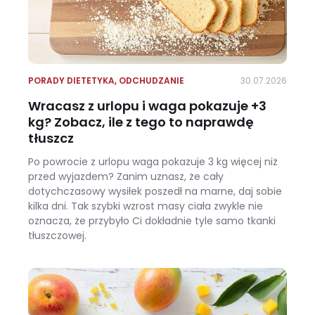
PORADY DIETETYKA
,
ODCHUDZANIE
30.07.2026
Wracasz z urlopu i waga pokazuje +3
kg? Zobacz, ile z tego to naprawdę
tłuszcz
Po powrocie z urlopu waga pokazuje 3 kg więcej niż
przed wyjazdem? Zanim uznasz, że cały
dotychczasowy wysiłek poszedł na marne, daj sobie
kilka dni. Tak szybki wzrost masy ciała zwykle nie
oznacza, że przybyło Ci dokładnie tyle samo tkanki
tłuszczowej.
Wracasz z urlopu i waga pokazuje +3 kg? Zobacz, ile z tego to naprawdę tłuszcz