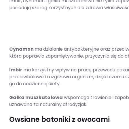
Imbir, cynamon i gałka muszkatołowa nie tylko zape
posiadają szereg korzystnych dla zdrowia właściwośc
Cynamon
ma działanie antybakteryjne oraz przeci
która poprawia zapamiętywanie, przyczynia się do ob
Imbir
ma korzystny wpływ na pracę przewodu pokarm
przeciwbólowe i rozgrzewa organizm, dzięki czemu 
go do codziennej diety.
Gałka muszkatołowa
wspomaga trawienie i zapobi
uznawana za naturalny afrodyzjak.
Owsiane batoniki z owocami