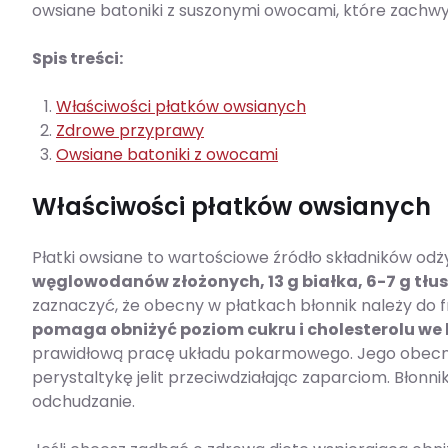
owsiane batoniki z suszonymi owocami, które zach
Spis treści:
Właściwości płatków owsianych
Zdrowe przyprawy
Owsiane batoniki z owocami
Właściwości płatków owsianych
Płatki owsiane to wartościowe źródło składników od
węglowodanów złożonych, 13 g białka, 6-7 g tłu
zaznaczyć, że obecny w płatkach błonnik należy do fr
pomaga obniżyć poziom cukru i cholesterolu we 
prawidłową pracę układu pokarmowego. Jego obecn
perystaltykę jelit przeciwdziałając zaparciom. Błonnik
odchudzanie.