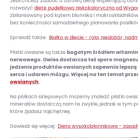
Jeśli chcesz zadbać o zdrową dietę wspierającą obniż
rozważyć
dietę pudełkową niskokaloryczną od Wygod
zbilansowany pod kątem błonnika i makroskładników
bez konieczności samodzielnego planowania posiłkó
Sprawdź także:
Białko w diecie - rola, niedobór, nad
Płatki owsiane są także
bogatym źródłem witamin z
nerwowego. Owies dostarcza też sporo magnezu,
jedzenie produktów owsianych zapewnia lepszą 
serca i udarem mózgu. Więcej na ten temat prze
owsianych
.
Na półkach sklepowych możemy znaleźć płatki owsiane
minerałów dostarczą nam te zwykłe, jednak w tym pr
które zjadasz najchętniej.
Dowiedz się więcej:
Dieta wysokobłonnikowa - zasady