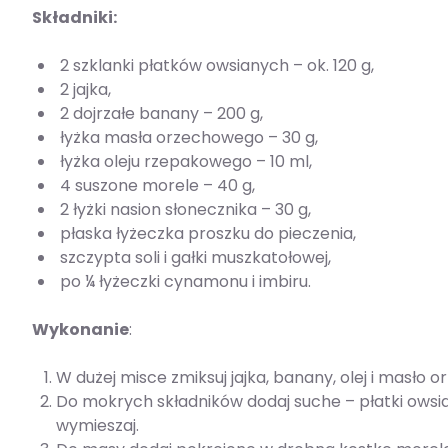
Składniki:
2 szklanki płatków owsianych – ok. 120 g,
2 jajka,
2 dojrzałe banany – 200 g,
łyżka masła orzechowego – 30 g,
łyżka oleju rzepakowego – 10 ml,
4 suszone morele – 40 g,
2 łyżki nasion słonecznika – 30 g,
płaska łyżeczka proszku do pieczenia,
szczypta soli i gałki muszkatołowej,
po ¼ łyżeczki cynamonu i imbiru.
Wykonanie
:
W dużej misce zmiksuj jajka, banany, olej i masło
Do mokrych składników dodaj suche – płatki owsia
wymieszaj.