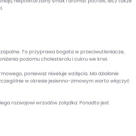
wniają niepowtarzalny smak i aromat potraw, lecz także
i.
wzapalne. To przyprawa bogata w przeciwutleniacze,
niżenia poziomu cholesterolu i cukru we krwi.
owego, ponieważ niweluje wzdęcia. Ma działanie
szczególnie w okresie jesienno-zimowym warto włączyć
ega rozwojowi wrzodów żołądka. Ponadto jest