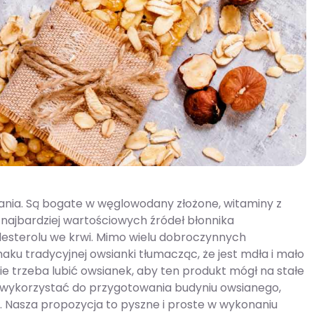
iania. Są bogate w węglowodany złożone, witaminy z
z najbardziej wartościowych źródeł błonnika
sterolu we krwi. Mimo wielu dobroczynnych
aku tradycyjnej owsianki tłumacząc, że jest mdła i mało
e trzeba lubić owsianek, aby ten produkt mógł na stałe
 wykorzystać do przygotowania budyniu owsianego,
 Nasza propozycja to pyszne i proste w wykonaniu