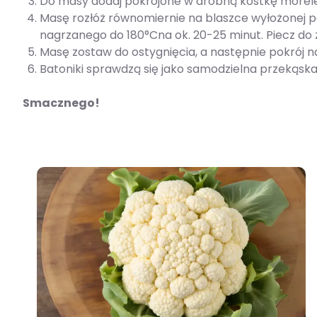
Do masy dodaj pokrojone w drobną kostkę morele 
Masę rozłóż równomiernie na blaszce wyłożonej p
nagrzanego do 180°Cna ok. 20-25 minut. Piecz do 
Masę zostaw do ostygnięcia, a następnie pokrój n
Batoniki sprawdzą się jako samodzielna przekąska
Smacznego!