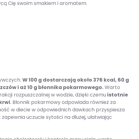
wycą Cię swoim smakiem i aromatem.
żywczych.
W 100 g dostarczają około 376 kcal, 60 g
szczów i aż 10 g błonnika pokarmowego.
Warto
akcji rozpuszczalnej w wodzie, dzięki czemu
istotnie
krwi
. Błonnik pokarmowy odpowiada również za
ość w diecie w odpowiednich dawkach przyspiesza
 zapewnia uczucie sytości na dłużej, ułatwiając