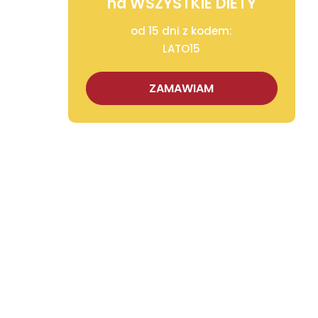
na WSZYSTKIE DIETY
od 15 dni z kodem:
LATO15
ZAMAWIAM