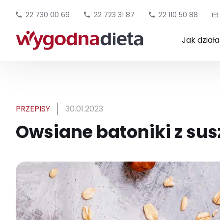
22 730 00 69
22 723 31 87
22 110 50 88
Jak dział
PRZEPISY
30.01.2023
Owsiane batoniki z s