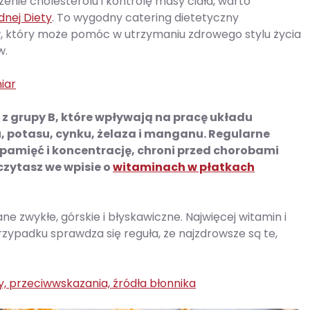
enie cholesterolu i kontrolę masy ciała, warto
nej Diety
. To wygodny catering dietetyczny
, który może pomóc w utrzymaniu zdrowego stylu życia
w.
miar
 grupy B, które wpływają na pracę układu
 potasu, cynku, żelaza i manganu. Regularne
pamięć i koncentrację, chroni przed chorobami
czytasz we wpisie o
witaminach w płatkach
 zwykłe, górskie i błyskawiczne. Najwięcej witamin i
zypadku sprawdza się reguła, że najzdrowsze są te,
, przeciwwskazania, źródła błonnika