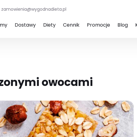
zamowienia@wygodnadieta.pl
amy
Dostawy
Diety
Cennik
Promocje
Blog
uszonymi owocami