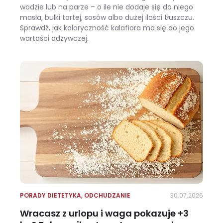
wodzie lub na parze – o ile nie dodaje się do niego
masła, bułki tartej, sosów albo dużej ilości tłuszczu.
Sprawdź, jak kaloryczność kalafiora ma się do jego
wartości odżywczej.
Ile kalorii ma kalafior i czy warto jeść go na diecie?
PORADY DIETETYKA
,
ODCHUDZANIE
30.07.2026
Wracasz z urlopu i waga pokazuje +3