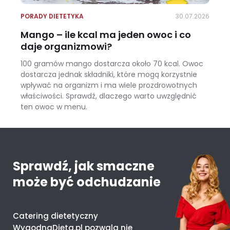
PORADY DIETETYKA
30.07.2026
Mango – ile kcal ma jeden owoc i co
daje organizmowi?
100 gramów mango dostarcza około 70 kcal. Owoc
dostarcza jednak składniki, które mogą korzystnie
wpływać na organizm i ma wiele prozdrowotnych
właściwości. Sprawdź, dlaczego warto uwzględnić
ten owoc w menu.
Mango – ile kcal ma jeden owoc i co daje organizmowi?
Sprawdź, jak smaczne
może być odchudzanie
Catering dietetyczny
WygodnaDieta.pl pozwala nie