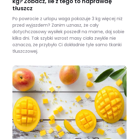
kg? Zobacz, ile z tego to naprawdę
tłuszcz
Po powrocie z urlopu waga pokazuje 3 kg więcej niż
przed wyjazdem? Zanim uznasz, że cały
dotychczasowy wysiłek poszedł na marne, daj sobie
kilka dni. Tak szybki wzrost masy ciała zwykle nie
oznacza, że przybyło Ci dokładnie tyle samo tkanki
tłuszczowej.
Wracasz z urlopu i waga pokazuje +3 kg? Zobacz, ile z tego to naprawdę tłuszcz