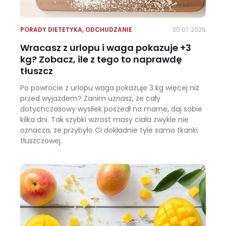
PORADY DIETETYKA
,
ODCHUDZANIE
30.07.2026
Wracasz z urlopu i waga pokazuje +3
kg? Zobacz, ile z tego to naprawdę
tłuszcz
Po powrocie z urlopu waga pokazuje 3 kg więcej niż
przed wyjazdem? Zanim uznasz, że cały
dotychczasowy wysiłek poszedł na marne, daj sobie
kilka dni. Tak szybki wzrost masy ciała zwykle nie
oznacza, że przybyło Ci dokładnie tyle samo tkanki
tłuszczowej.
Wracasz z urlopu i waga pokazuje +3 kg? Zobacz, ile z tego to naprawdę tłuszcz