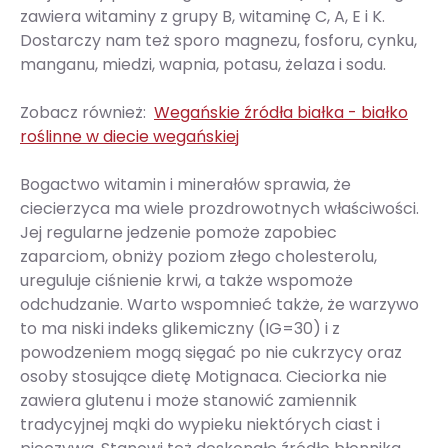
zawiera witaminy z grupy B, witaminę C, A, E i K.
Dostarczy nam też sporo magnezu, fosforu, cynku,
manganu, miedzi, wapnia, potasu, żelaza i sodu.
Zobacz również:
Wegańskie źródła białka - białko
roślinne w diecie wegańskiej
Bogactwo witamin i minerałów sprawia, że
ciecierzyca ma wiele prozdrowotnych właściwości.
Jej regularne jedzenie pomoże zapobiec
zaparciom, obniży poziom złego cholesterolu,
ureguluje ciśnienie krwi, a także wspomoże
odchudzanie. Warto wspomnieć także, że warzywo
to ma niski indeks glikemiczny (IG=30) i z
powodzeniem mogą sięgać po nie cukrzycy oraz
osoby stosujące dietę Motignaca. Cieciorka nie
zawiera glutenu i może stanowić zamiennik
tradycyjnej mąki do wypieku niektórych ciast i