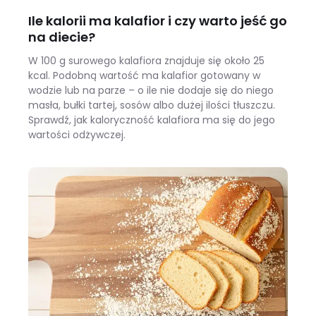
Ile kalorii ma kalafior i czy warto jeść go
na diecie?
W 100 g surowego kalafiora znajduje się około 25
kcal. Podobną wartość ma kalafior gotowany w
wodzie lub na parze – o ile nie dodaje się do niego
masła, bułki tartej, sosów albo dużej ilości tłuszczu.
Sprawdź, jak kaloryczność kalafiora ma się do jego
wartości odżywczej.
Ile kalorii ma kalafior i czy warto jeść go na diecie?