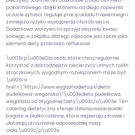
pieczywa. Stanowi też doskonałe źródło błonnika
pokarmowego, dzięki któremu na długo zapewnia
uczucie sytości, reguluje pracę układu trawiennego i
zmniejsza ryzyko wystąpienia chorób serca.
Dodatkowo warzywo to sprzyja wiązaniu kwasu
solnego w żołądku, dlatego zalecane jest także jako
element diety przeciwko refluksowi.
\u003cp\u003eDla osób, które chcą regularnie
korzystać z dobrodziejstw ciecierzycy i innych roślin
strączkowych, wygodnym rozwiązaniem może być
\u003ca
href=\"https://www.wygodnadieta.pl/dieta-
pudelkowa-weganska\"\u003edieta pudełkowa
wegańska od Wygodnej Diety\u003c/a\u003e. Ten
catering dietetyczny oferuje zbilansowane posiłki
bogate w białko roślinne, które wspierają zdrowie i
ułatwiają utrzymanie odpowiedniej masy
ciała.\u003c/p\u003e