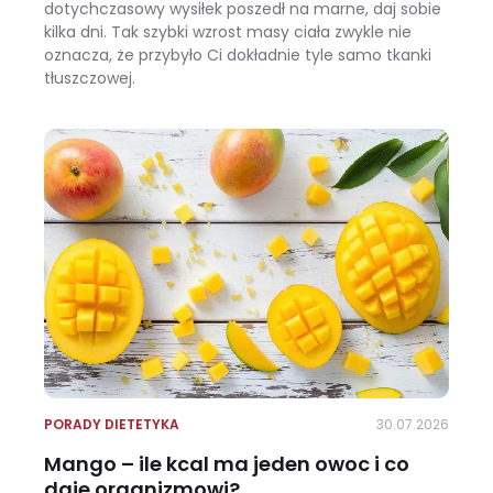
dotychczasowy wysiłek poszedł na marne, daj sobie
kilka dni. Tak szybki wzrost masy ciała zwykle nie
oznacza, że przybyło Ci dokładnie tyle samo tkanki
tłuszczowej.
Wracasz z urlopu i waga pokazuje +3 kg? Zobacz, ile z tego to naprawdę tłuszcz
PORADY DIETETYKA
30.07.2026
Mango – ile kcal ma jeden owoc i co
daje organizmowi?