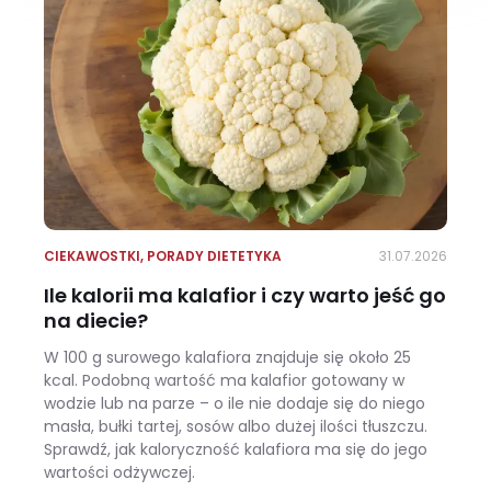
CIEKAWOSTKI
,
PORADY DIETETYKA
31.07.2026
Ile kalorii ma kalafior i czy warto jeść go
na diecie?
W 100 g surowego kalafiora znajduje się około 25
kcal. Podobną wartość ma kalafior gotowany w
wodzie lub na parze – o ile nie dodaje się do niego
masła, bułki tartej, sosów albo dużej ilości tłuszczu.
Sprawdź, jak kaloryczność kalafiora ma się do jego
wartości odżywczej.
Ile kalorii ma kalafior i czy warto jeść go na diecie?