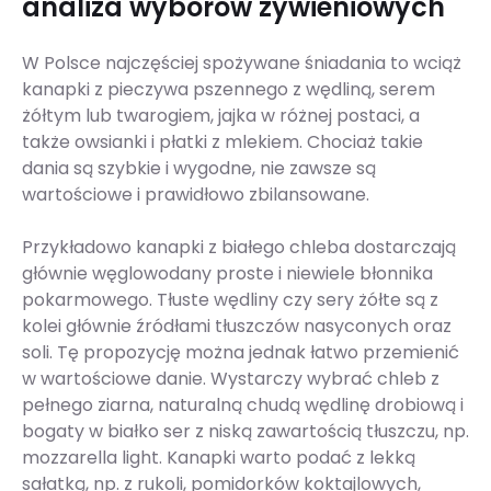
analiza wyborów żywieniowych
W Polsce najczęściej spożywane śniadania to wciąż
kanapki z pieczywa pszennego z wędliną, serem
żółtym lub twarogiem, jajka w różnej postaci, a
także owsianki i płatki z mlekiem. Chociaż takie
dania są szybkie i wygodne, nie zawsze są
wartościowe i prawidłowo zbilansowane.
Przykładowo kanapki z białego chleba dostarczają
głównie węglowodany proste i niewiele błonnika
pokarmowego. Tłuste wędliny czy sery żółte są z
kolei głównie źródłami tłuszczów nasyconych oraz
soli. Tę propozycję można jednak łatwo przemienić
w wartościowe danie. Wystarczy wybrać chleb z
pełnego ziarna, naturalną chudą wędlinę drobiową i
bogaty w białko ser z niską zawartością tłuszczu, np.
mozzarella light. Kanapki warto podać z lekką
sałatką, np. z rukoli, pomidorków koktajlowych,