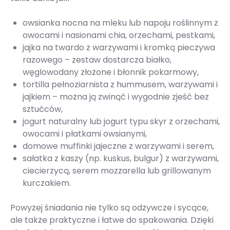
owsianka nocna na mleku lub napoju roślinnym z
owocami i nasionami chia, orzechami, pestkami,
jajka na twardo z warzywami i kromką pieczywa
razowego – zestaw dostarcza białko,
węglowodany złożone i błonnik pokarmowy,
tortilla pełnoziarnista z hummusem, warzywami i
jajkiem – można ją zwinąć i wygodnie zjeść bez
sztućców,
jogurt naturalny lub jogurt typu skyr z orzechami,
owocami i płatkami owsianymi,
domowe muffinki jajeczne z warzywami i serem,
sałatka z kaszy (np. kuskus, bulgur) z warzywami,
ciecierzycą, serem mozzarella lub grillowanym
kurczakiem.
Powyżej śniadania nie tylko są odżywcze i sycące,
ale także praktyczne i łatwe do spakowania. Dzięki