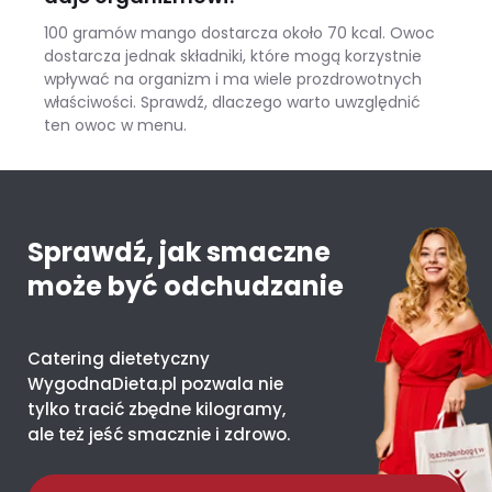
100 gramów mango dostarcza około 70 kcal. Owoc
dostarcza jednak składniki, które mogą korzystnie
wpływać na organizm i ma wiele prozdrowotnych
właściwości. Sprawdź, dlaczego warto uwzględnić
ten owoc w menu.
Mango – ile kcal ma jeden owoc i co daje organizmowi?
Sprawdź, jak smaczne
może być odchudzanie
Catering dietetyczny
WygodnaDieta.pl pozwala nie
tylko tracić zbędne kilogramy,
ale też jeść smacznie i zdrowo.