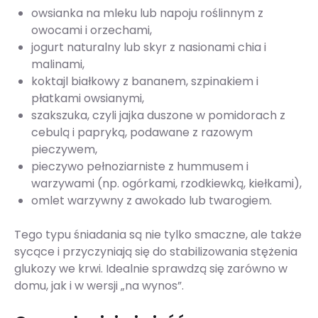
owsianka na mleku lub napoju roślinnym z
owocami i orzechami,
jogurt naturalny lub skyr z nasionami chia i
malinami,
koktajl białkowy z bananem, szpinakiem i
płatkami owsianymi,
szakszuka, czyli jajka duszone w pomidorach z
cebulą i papryką, podawane z razowym
pieczywem,
pieczywo pełnoziarniste z hummusem i
warzywami (np. ogórkami, rzodkiewką, kiełkami),
omlet warzywny z awokado lub twarogiem.
Tego typu śniadania są nie tylko smaczne, ale także
sycące i przyczyniają się do stabilizowania stężenia
glukozy we krwi. Idealnie sprawdzą się zarówno w
domu, jak i w wersji „na wynos”.