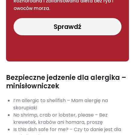
Różnorodna i zbilansowana dieta bez ryb i
owoców morza.
Sprawdź
Bezpieczne jedzenie dla alergika –
minisłowniczek
I’m allergic to shellfish – Mam alergię na
skorupiaki
No shrimp, crab or lobster, please – Bez
krewetek, krabów ani homara, proszę
Is this dish safe for me? – Czy to danie jest dla