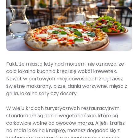
Fakt, że miasto leży nad morzem, nie oznacza, że
cała lokalna kuchnia kręci się wokół krewetek.
Nawet w portowych miejscowościach znajdziesz
świetne makarony, pizze, dania warzywne, mięsa z
grilla, lokalne sery czy desery.
W wielu krajach turystycznych restauracyjnym
standardem są dania wegetariańskie, które są
całkowicie wolne od owoców morza. A jeśli trafisz
na małą lokalną knajpkę, możesz dogadać się z
kucharzem i poprosić o przygotowanie czegoś