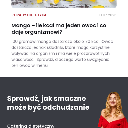
PORADY DIETETYKA
30.07.2026
Mango – ile kcal ma jeden owoc i co
daje organizmowi?
100 gramów mango dostarcza około 70 kcal. Owoc
dostarcza jednak składniki, które mogą korzystnie
wpływać na organizm i ma wiele prozdrowotnych
właściwości. Sprawdź, dlaczego warto uwzględnić
ten owoc w menu.
Mango – ile kcal ma jeden owoc i co daje organizmowi?
Sprawdź, jak smaczne
może być odchudzanie
Catering dietetyczny