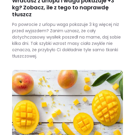
Wracasz z urlopu i waga pokazuje +3
kg? Zobacz, ile z tego to naprawdę
tłuszcz
Po powrocie z urlopu waga pokazuje 3 kg więcej niż
przed wyjazdem? Zanim uznasz, że cały
dotychczasowy wysiłek poszedł na marne, daj sobie
kilka dni. Tak szybki wzrost masy ciała zwykle nie
oznacza, że przybyło Ci dokładnie tyle samo tkanki
tłuszczowej.
Wracasz z urlopu i waga pokazuje +3 kg? Zobacz, ile z tego to naprawdę tłuszcz