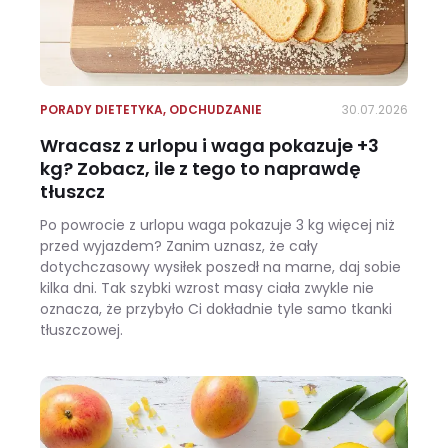
PORADY DIETETYKA
,
ODCHUDZANIE
30.07.2026
Wracasz z urlopu i waga pokazuje +3
kg? Zobacz, ile z tego to naprawdę
tłuszcz
Po powrocie z urlopu waga pokazuje 3 kg więcej niż
przed wyjazdem? Zanim uznasz, że cały
dotychczasowy wysiłek poszedł na marne, daj sobie
kilka dni. Tak szybki wzrost masy ciała zwykle nie
oznacza, że przybyło Ci dokładnie tyle samo tkanki
tłuszczowej.
Wracasz z urlopu i waga pokazuje +3 kg? Zobacz, ile z tego to naprawdę tłuszcz