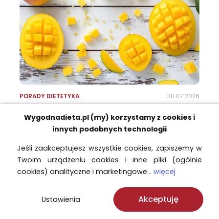
PORADY DIETETYKA
30.07.2026
Mango – ile kcal ma jeden owoc i co
Wygodnadieta.pl (my) korzystamy z cookies i
daje organizmowi?
innych podobnych technologii
100 gramów mango dostarcza około 70 kcal. Owoc
Jeśli zaakceptujesz wszystkie cookies, zapiszemy w
dostarcza jednak składniki, które mogą korzystnie
Twoim urządzeniu cookies i inne pliki (ogólnie
wpływać na organizm i ma wiele prozdrowotnych
cookies) analityczne i marketingowe
... więcej
właściwości. Sprawdź, dlaczego warto uwzględnić
ten owoc w menu.
Mango – ile kcal ma jeden owoc i co daje organizmowi?
Akceptuję
Ustawienia