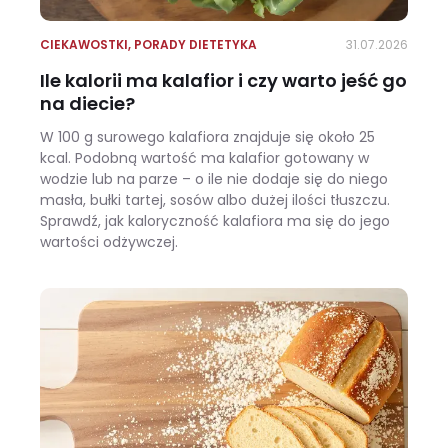
CIEKAWOSTKI
,
PORADY DIETETYKA
31.07.2026
Ile kalorii ma kalafior i czy warto jeść go
na diecie?
W 100 g surowego kalafiora znajduje się około 25
kcal. Podobną wartość ma kalafior gotowany w
wodzie lub na parze – o ile nie dodaje się do niego
masła, bułki tartej, sosów albo dużej ilości tłuszczu.
Sprawdź, jak kaloryczność kalafiora ma się do jego
wartości odżywczej.
Ile kalorii ma kalafior i czy warto jeść go na diecie?