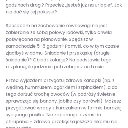
godzinach drogi? Przecież „jesteś już na urlopie”. Jak
nie dać się tej pokusie?
Sposobem na zachowanie równowagi nie jest
zabieranie ze sobą połowy lodówki, tylko chwila
poświęcona na planowanie. Spędzisz w
samochodzie 5–6 godzin? Pomyśl, co w tym czasie
zjadłbyś w domu. Śniadanie i przekąskę (drugie
śniadanie)? Obiad i kolację? Na podstawie tego
rozplanuj, ile jedzenia potrzebujesz na trasie.
Przed wyjazdem przygotuj zdrowe kanapki (np. z
wędliną, hummusem, ogórkiem i szpinakiem), a do
tego dorzuć trochę owoców (w podróży świetnie
sprawdzają się banany, jabłka czy borówki). Możesz
przygotować wrapy z kurczakiem w formie bardziej
sycącego posiłku. Nie zapomnij o czymś do
chrupania – zdrowa przekąska jeszcze nikomu nie