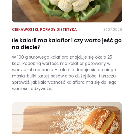
CIEKAWOSTKI
,
PORADY DIETETYKA
31.07.2026
Ile kalorii ma kalafior i czy warto jeść go
na diecie?
W 100 g surowego kalafiora znajduje się około 25
kcal. Podobną wartość ma kalafior gotowany w
wodzie lub na parze – o ile nie dodaje się do niego
masła, bułki tartej, sosów albo dużej ilości tłuszczu.
Sprawdź, jak kaloryczność kalafiora ma się do jego
wartości odżywczej.
Ile kalorii ma kalafior i czy warto jeść go na diecie?