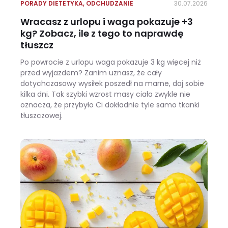
PORADY DIETETYKA
,
ODCHUDZANIE
30.07.2026
Wracasz z urlopu i waga pokazuje +3
kg? Zobacz, ile z tego to naprawdę
tłuszcz
Po powrocie z urlopu waga pokazuje 3 kg więcej niż
przed wyjazdem? Zanim uznasz, że cały
dotychczasowy wysiłek poszedł na marne, daj sobie
kilka dni. Tak szybki wzrost masy ciała zwykle nie
oznacza, że przybyło Ci dokładnie tyle samo tkanki
tłuszczowej.
Wracasz z urlopu i waga pokazuje +3 kg? Zobacz, ile z tego to naprawdę tłuszcz