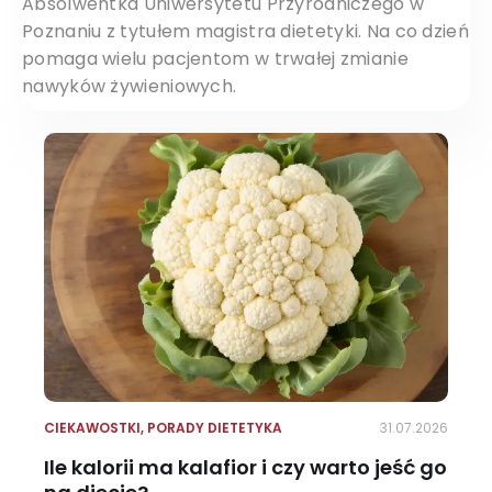
Absolwentka Uniwersytetu Przyrodniczego w
Poznaniu z tytułem magistra dietetyki. Na co dzień
pomaga wielu pacjentom w trwałej zmianie
nawyków żywieniowych.
CIEKAWOSTKI
,
PORADY DIETETYKA
31.07.2026
Ile kalorii ma kalafior i czy warto jeść go