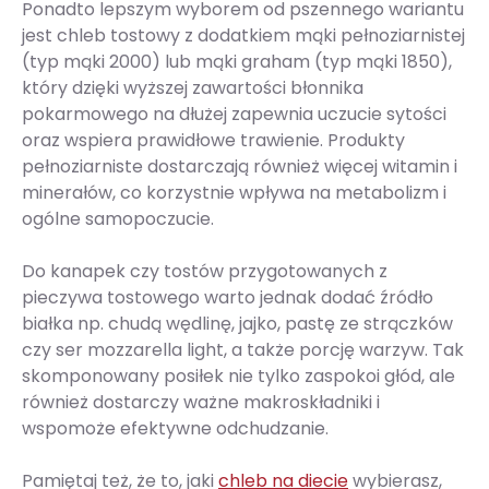
Ponadto lepszym wyborem od pszennego wariantu
jest chleb tostowy z dodatkiem mąki pełnoziarnistej
(typ mąki 2000) lub mąki graham (typ mąki 1850),
który dzięki wyższej zawartości błonnika
pokarmowego na dłużej zapewnia uczucie sytości
oraz wspiera prawidłowe trawienie. Produkty
pełnoziarniste dostarczają również więcej witamin i
minerałów, co korzystnie wpływa na metabolizm i
ogólne samopoczucie.
Do kanapek czy tostów przygotowanych z
pieczywa tostowego warto jednak dodać źródło
białka np. chudą wędlinę, jajko, pastę ze strączków
czy ser mozzarella light, a także porcję warzyw. Tak
skomponowany posiłek nie tylko zaspokoi głód, ale
również dostarczy ważne makroskładniki i
wspomoże efektywne odchudzanie.
Pamiętaj też, że to, jaki
chleb na diecie
wybierasz,