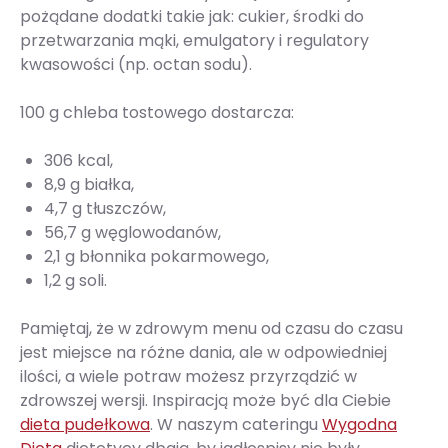
pożądane dodatki takie jak: cukier, środki do
przetwarzania mąki, emulgatory i regulatory
kwasowości (np. octan sodu).
100 g chleba tostowego dostarcza:
306 kcal,
8,9 g białka,
4,7 g tłuszczów,
56,7 g węglowodanów,
2,1 g błonnika pokarmowego,
1,2 g soli.
Pamiętaj, że w zdrowym menu od czasu do czasu
jest miejsce na różne dania, ale w odpowiedniej
ilości, a wiele potraw możesz przyrządzić w
zdrowszej wersji. Inspiracją może być dla Ciebie
dieta pudełkowa
. W naszym cateringu
Wygodna