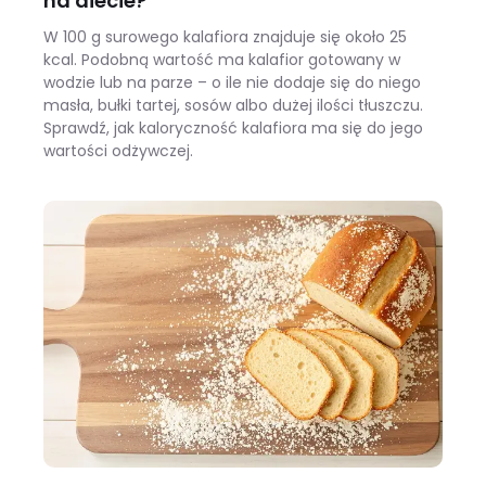
na diecie?
W 100 g surowego kalafiora znajduje się około 25
kcal. Podobną wartość ma kalafior gotowany w
wodzie lub na parze – o ile nie dodaje się do niego
masła, bułki tartej, sosów albo dużej ilości tłuszczu.
Sprawdź, jak kaloryczność kalafiora ma się do jego
wartości odżywczej.
Ile kalorii ma kalafior i czy warto jeść go na diecie?