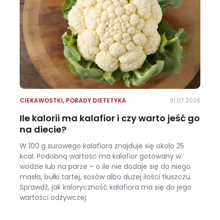
CIEKAWOSTKI
,
PORADY DIETETYKA
31.07.2026
Ile kalorii ma kalafior i czy warto jeść go
na diecie?
W 100 g surowego kalafiora znajduje się około 25
kcal. Podobną wartość ma kalafior gotowany w
wodzie lub na parze – o ile nie dodaje się do niego
masła, bułki tartej, sosów albo dużej ilości tłuszczu.
Sprawdź, jak kaloryczność kalafiora ma się do jego
wartości odżywczej.
Ile kalorii ma kalafior i czy warto jeść go na diecie?