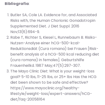
Bibliografia
:
Butler SA, Cole LA. Evidence for, and Associated
Risks with, the Human Chorionic Gonadotropin
Supplemented Diet. J Diet Suppl. 2016
Nov;13(6):694-9.
Rabe T, Richter S, Kiesel L, Runnebaum B. Risiko-
Nutzen-Analyse einer hCG-500-kcal-
Reduktionsdiät (Cura romana) bei Frauen [Risk-
benefit analysis of a hCG-500 kcal reducing diet
(cura romana) in females]. Geburtshilfe
Frauenheilkd. 1987 May;47(5):297-307.
The Mayo Clinic Diet: What is your weight-loss
goal? 5-10 lbs, 11-25 lbs, or 25+ lbs Has the HCG
diet been shown to be safe and effective?
https://www.mayoclinic.org/healthy-
lifestyle/weight-loss/expert-answers/hCG-
diet/faq-20058164