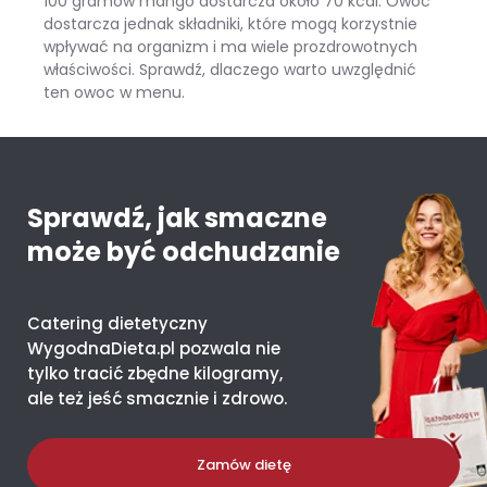
100 gramów mango dostarcza około 70 kcal. Owoc
dostarcza jednak składniki, które mogą korzystnie
wpływać na organizm i ma wiele prozdrowotnych
właściwości. Sprawdź, dlaczego warto uwzględnić
ten owoc w menu.
Mango – ile kcal ma jeden owoc i co daje organizmowi?
Sprawdź, jak smaczne
może być odchudzanie
Catering dietetyczny
WygodnaDieta.pl pozwala nie
tylko tracić zbędne kilogramy,
ale też jeść smacznie i zdrowo.
Zamów dietę