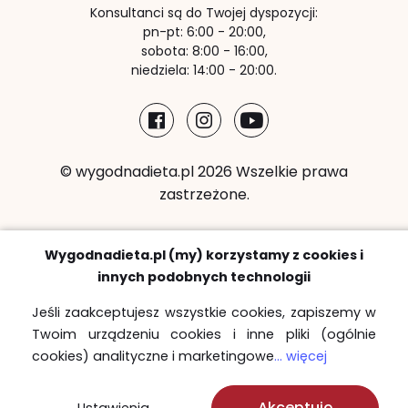
Konsultanci są do Twojej dyspozycji:
pn-pt: 6:00 - 20:00,
sobota: 8:00 - 16:00,
niedziela: 14:00 - 20:00.
© wygodnadieta.pl 2026 Wszelkie prawa
zastrzeżone.
Metody płatności:
Wygodnadieta.pl (my) korzystamy z cookies i
innych podobnych technologii
Jeśli zaakceptujesz wszystkie cookies, zapiszemy w
Twoim urządzeniu cookies i inne pliki (ogólnie
Strefy bezpłatnych dostaw
cookies) analityczne i marketingowe
... więcej
Sprawdź
Akceptuję