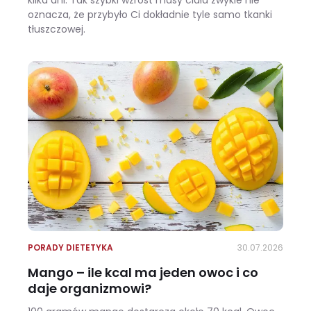
oznacza, że przybyło Ci dokładnie tyle samo tkanki
tłuszczowej.
Wracasz z urlopu i waga pokazuje +3 kg? Zobacz, ile z tego to naprawdę tłuszcz
PORADY DIETETYKA
30.07.2026
Mango – ile kcal ma jeden owoc i co
daje organizmowi?