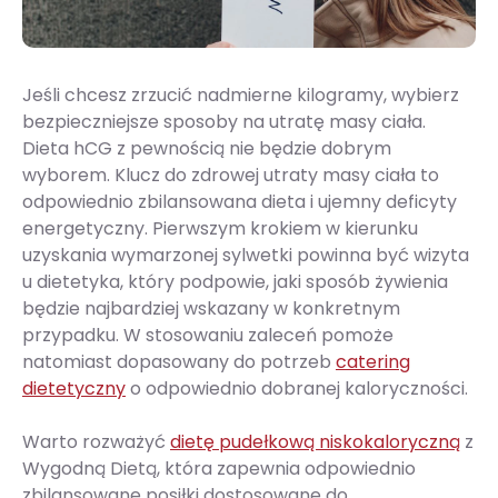
Jeśli chcesz zrzucić nadmierne kilogramy, wybierz
bezpieczniejsze sposoby na utratę masy ciała.
Dieta hCG z pewnością nie będzie dobrym
wyborem. Klucz do zdrowej utraty masy ciała to
odpowiednio zbilansowana dieta i ujemny deficyty
energetyczny. Pierwszym krokiem w kierunku
uzyskania wymarzonej sylwetki powinna być wizyta
u dietetyka, który podpowie, jaki sposób żywienia
będzie najbardziej wskazany w konkretnym
przypadku. W stosowaniu zaleceń pomoże
natomiast dopasowany do potrzeb
catering
dietetyczny
o odpowiednio dobranej kaloryczności.
Warto rozważyć
dietę pudełkową niskokaloryczną
z
Wygodną Dietą, która zapewnia odpowiednio
zbilansowane posiłki dostosowane do