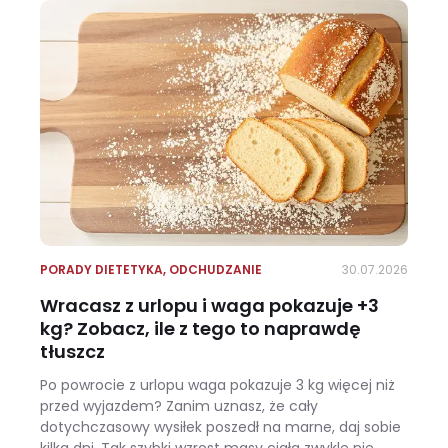
PORADY DIETETYKA
,
ODCHUDZANIE
30.07.2026
Wracasz z urlopu i waga pokazuje +3
kg? Zobacz, ile z tego to naprawdę
tłuszcz
Po powrocie z urlopu waga pokazuje 3 kg więcej niż
przed wyjazdem? Zanim uznasz, że cały
dotychczasowy wysiłek poszedł na marne, daj sobie
kilka dni. Tak szybki wzrost masy ciała zwykle nie