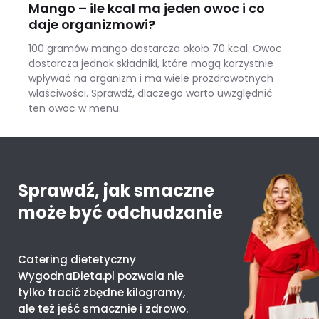
Mango – ile kcal ma jeden owoc i co
daje organizmowi?
100 gramów mango dostarcza około 70 kcal. Owoc
dostarcza jednak składniki, które mogą korzystnie
wpływać na organizm i ma wiele prozdrowotnych
właściwości. Sprawdź, dlaczego warto uwzględnić
ten owoc w menu.
Mango – ile kcal ma jeden owoc i co daje organizmowi?
Sprawdź, jak smaczne
może być odchudzanie
Catering dietetyczny
WygodnaDieta.pl pozwala nie
tylko tracić zbędne kilogramy,
ale też jeść smacznie i zdrowo.