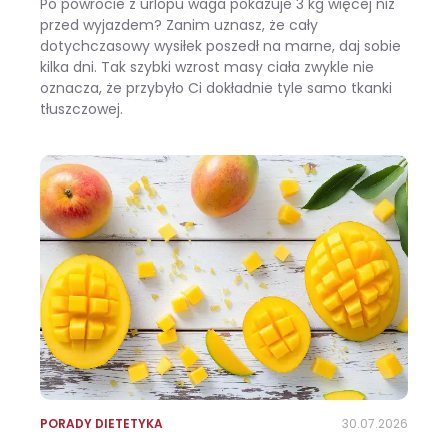
Po powrocie z urlopu waga pokazuje 3 kg więcej niż
przed wyjazdem? Zanim uznasz, że cały
dotychczasowy wysiłek poszedł na marne, daj sobie
kilka dni. Tak szybki wzrost masy ciała zwykle nie
oznacza, że przybyło Ci dokładnie tyle samo tkanki
tłuszczowej.
Wracasz z urlopu i waga pokazuje +3 kg? Zobacz, ile z tego to naprawdę tłuszcz
PORADY DIETETYKA
30.07.2026