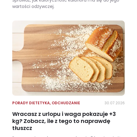
Sprawdź, jak kaloryczność kalafiora ma się do jego
wartości odżywczej.
Ile kalorii ma kalafior i czy warto jeść go na diecie?
PORADY DIETETYKA
,
ODCHUDZANIE
30.07.2026
Wracasz z urlopu i waga pokazuje +3
kg? Zobacz, ile z tego to naprawdę
tłuszcz