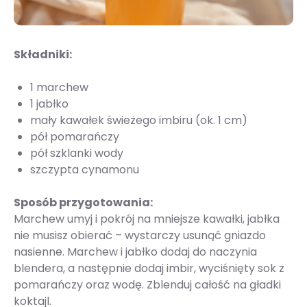
Składniki:
1 marchew
1 jabłko
mały kawałek świeżego imbiru (ok. 1 cm)
pół pomarańczy
pół szklanki wody
szczypta cynamonu
Sposób przygotowania:
Marchew umyj i pokrój na mniejsze kawałki, jabłka
nie musisz obierać – wystarczy usunąć gniazdo
nasienne. Marchew i jabłko dodaj do naczynia
blendera, a następnie dodaj imbir, wyciśnięty sok z
pomarańczy oraz wodę. Zblenduj całość na gładki
koktajl.