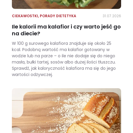
CIEKAWOSTKI
,
PORADY DIETETYKA
31.07.2026
Ile kalorii ma kalafior i czy warto jeść go
na diecie?
W 100 g surowego kalafiora znajduje się około 25
kcal. Podobną wartość ma kalafior gotowany w
wodzie lub na parze – o ile nie dodaje się do niego
masła, bułki tartej, sosów albo dużej ilości tłuszczu.
Sprawdź, jak kaloryczność kalafiora ma się do jego
wartości odżywczej.
Ile kalorii ma kalafior i czy warto jeść go na diecie?