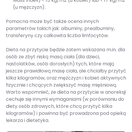
Mass Index) < 15 kg/m2 (u kobiet) lub < 17 kg/m2
(u mężczyzn).
Pomocna może być także ocena innych
parametrów takich jak: albuminy, prealbuminy,
transferyny czy całkowita liczba limfocytów.
Dieta na przytycie będzie zatem wskazana m.in. dla
osób ze zbyt niską masą ciała (dla dzieci,
nastolatków, osób dorosłych) tych, które mają
jeszcze prawidłową masę ciała, ale chciałby przytyć
kilka kilogramów, oraz mężczyzn i kobiet aktywnych
fizycznie i chcących zwiększyć masę mięśniową.
Warto wspomnieć, że dieta na przytycie w anoreksji
cechuje się innymi wymaganiami (w porównaniu do
diety osób zdrowych, które chcą przytyć kilka
kilogramów) i powinna być prowadzona pod opieką
lekarza i dietetyka.