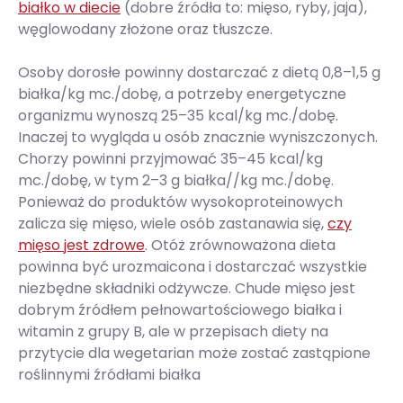
białko w diecie
(dobre źródła to: mięso, ryby, jaja),
węglowodany złożone oraz tłuszcze.
Osoby dorosłe powinny dostarczać z dietą 0,8–1,5 g
białka/kg mc./dobę, a potrzeby energetyczne
organizmu wynoszą 25–35 kcal/kg mc./dobę.
Inaczej to wygląda u osób znacznie wyniszczonych.
Chorzy powinni przyjmować 35–45 kcal/kg
mc./dobę, w tym 2–3 g białka//kg mc./dobę.
Ponieważ do produktów wysokoproteinowych
zalicza się mięso, wiele osób zastanawia się,
czy
mięso jest zdrowe
. Otóż zrównoważona dieta
powinna być urozmaicona i dostarczać wszystkie
niezbędne składniki odżywcze. Chude mięso jest
dobrym źródłem pełnowartościowego białka i
witamin z grupy B, ale w przepisach diety na
przytycie dla wegetarian może zostać zastąpione
roślinnymi źródłami białka