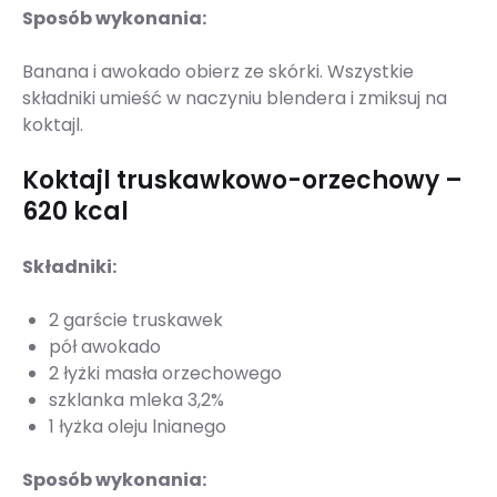
Sposób wykonania:
Banana i awokado obierz ze skórki. Wszystkie
składniki umieść w naczyniu blendera i zmiksuj na
koktajl.
Koktajl truskawkowo-orzechowy –
620 kcal
Składniki:
2 garście truskawek
pół awokado
2 łyżki masła orzechowego
szklanka mleka 3,2%
1 łyżka oleju lnianego
Sposób wykonania: