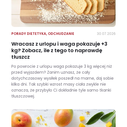
PORADY DIETETYKA
,
ODCHUDZANIE
30.07.2026
Wracasz z urlopu i waga pokazuje +3
kg? Zobacz, ile z tego to naprawdę
tłuszcz
Po powrocie z urlopu waga pokazuje 3 kg więcej niż
przed wyjazdem? Zanim uznasz, że cały
dotychczasowy wysiłek poszedł na marne, daj sobie
kilka dni. Tak szybki wzrost masy ciała zwykle nie
oznacza, że przybyło Ci dokładnie tyle samo tkanki
tłuszczowej.
Wracasz z urlopu i waga pokazuje +3 kg? Zobacz, ile z tego to naprawdę tłuszcz