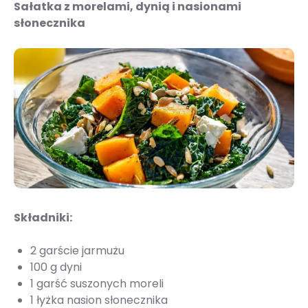
Sałatka z morelami, dynią i nasionami
słonecznika
Składniki:
2 garście jarmużu
100 g dyni
1 garść suszonych moreli
1 łyżka nasion słonecznika