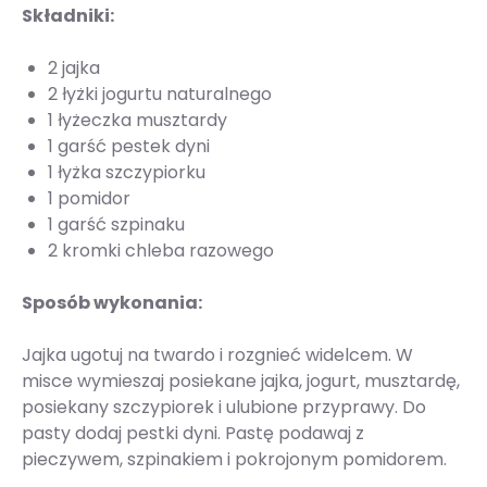
Składniki:
2 jajka
2 łyżki jogurtu naturalnego
1 łyżeczka musztardy
1 garść pestek dyni
1 łyżka szczypiorku
1 pomidor
1 garść szpinaku
2 kromki chleba razowego
Sposób wykonania:
Jajka ugotuj na twardo i rozgnieć widelcem. W
misce wymieszaj posiekane jajka, jogurt, musztardę,
posiekany szczypiorek i ulubione przyprawy. Do
pasty dodaj pestki dyni. Pastę podawaj z
pieczywem, szpinakiem i pokrojonym pomidorem.