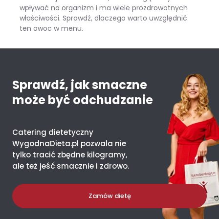
wpływać na organizm i ma wiele prozdrowotnych
właściwości. Sprawdź, dlaczego warto uwzględnić
ten owoc w menu.
Mango – ile kcal ma jeden owoc i co daje organizmowi?
Sprawdź, jak smaczne
może być odchudzanie
Catering dietetyczny
WygodnaDieta.pl pozwala nie
tylko tracić zbędne kilogramy,
ale też jeść smacznie i zdrowo.
Zamów dietę