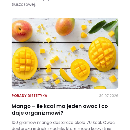
tłuszczowej.
Wracasz z urlopu i waga pokazuje +3 kg? Zobacz, ile z tego to naprawdę tłuszcz
PORADY DIETETYKA
30.07.2026
Mango – ile kcal ma jeden owoc i co
daje organizmowi?
100 gramów mango dostarcza około 70 kcal. Owoc
dostarcza jednak składniki, które mogą korzystnie