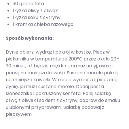
30 g sera feta
1 łyżka oliwy z oliwek
1 łyżka soku z cytryny
1 kromka chleba razowego
Sposób wykonania:
Dynię obierz, wydrąż i pokrój w kostkę. Piecz w
piekarniku w temperaturze 200°C przez około 20–
30 minut, aż będzie miękka. Jarmuż umyj, osusz i
porwij na mniejsze kawałki. Suszone morele pokrój
na mniejsze kawałki. W misce wymieszaj pieczoną
dynię, jarmuż i suszone morele. Dodaj pestki
słonecznika i pokruszony ser feta. Polej sałatkę
oliwą z oliwek i sokiem z cytryny, dopraw do smaku
ulubionymi przyprawami. Sałatkę podawaj z
pieczywem.