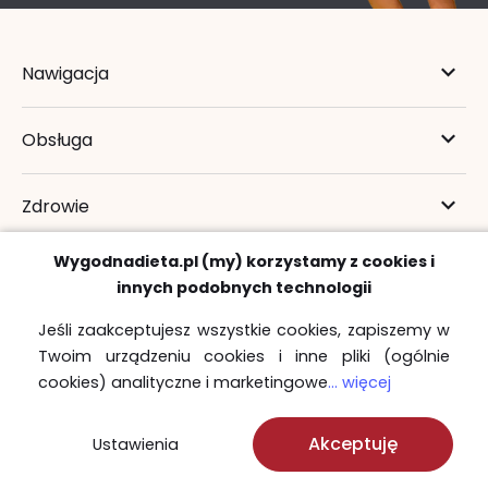
Nawigacja
Obsługa
Zdrowie
Wygodnadieta.pl (my) korzystamy z cookies i
innych podobnych technologii
Jeśli zaakceptujesz wszystkie cookies, zapiszemy w
22 730 00 69
Twoim urządzeniu cookies i inne pliki (ogólnie
22 723 31 87
cookies) analityczne i marketingowe
... więcej
22 110 50 88
zamowienia@wygodnadieta.pl
Akceptuję
Ustawienia
Konsultanci są do Twojej dyspozycji: