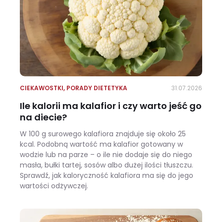
CIEKAWOSTKI
,
PORADY DIETETYKA
31.07.2026
Ile kalorii ma kalafior i czy warto jeść go
na diecie?
W 100 g surowego kalafiora znajduje się około 25
kcal. Podobną wartość ma kalafior gotowany w
wodzie lub na parze – o ile nie dodaje się do niego
masła, bułki tartej, sosów albo dużej ilości tłuszczu.
Sprawdź, jak kaloryczność kalafiora ma się do jego
wartości odżywczej.
Ile kalorii ma kalafior i czy warto jeść go na diecie?