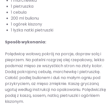
1 marchewka
1 pietruszka
1 cebula
200 ml bulionu
1 ogórek kiszony
1 łyżka natki pietruszki
Sposób wykonania:
Polędwicę wołową pokrój na porcje, dopraw solą i
pieprzem. Na patelni rozgrzej olej rzepakowy, lekko
podsmaż mięso ze wszystkich stron na złoty kolor.
Dodaj pokrojoną cebulę, marchewkę i pietruszkę.
Całość podlej bulionem i duś na małym ogniu pod
przykryciem, aż mięso zmięknie. Kaszę gryczaną
ugotuj według instrukcji na opakowaniu. Polędwiczkę
podaj z kaszą, sosem, natką pietruszki i ogórkiem
kiszonym.