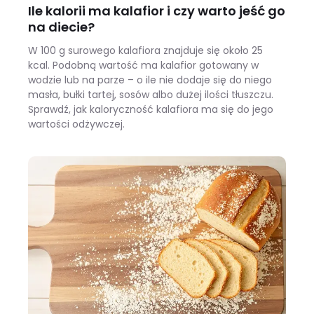
Ile kalorii ma kalafior i czy warto jeść go
na diecie?
W 100 g surowego kalafiora znajduje się około 25
kcal. Podobną wartość ma kalafior gotowany w
wodzie lub na parze – o ile nie dodaje się do niego
masła, bułki tartej, sosów albo dużej ilości tłuszczu.
Sprawdź, jak kaloryczność kalafiora ma się do jego
wartości odżywczej.
Ile kalorii ma kalafior i czy warto jeść go na diecie?