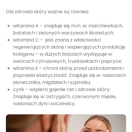
Dla zdrowia skóry ważne są również:
witamina A – znajduje się m.in. w: marchewkach,
batatach i zielonych warzywach liściastych;
witamina C – jest znana z właściwości
regenerujących skórę i wspierających produkcję
kolagenu – w dużych ilościach występuje w:
owocach cytrusowych, truskawkach i papryce;
witamina E – chroni skórę przed uszkodzeniami i
poprawia elastyczność. Znajduje się w: nasionach
słonecznika, migdałach i szpinaku;
cynk – wspiera gojenie ran i zdrowie skóry.
Znajduje się w: ostrygach, czerwonym mięsie,
nasionach dyni i soczewicy.