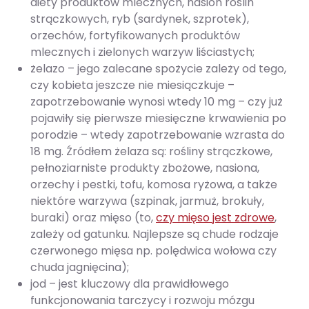
diety produktów mlecznych, nasion roślin
strączkowych, ryb (sardynek, szprotek),
orzechów, fortyfikowanych produktów
mlecznych i zielonych warzyw liściastych;
żelazo – jego zalecane spożycie zależy od tego,
czy kobieta jeszcze nie miesiączkuje –
zapotrzebowanie wynosi wtedy 10 mg – czy już
pojawiły się pierwsze miesięczne krwawienia po
porodzie – wtedy zapotrzebowanie wzrasta do
18 mg. Źródłem żelaza są: rośliny strączkowe,
pełnoziarniste produkty zbożowe, nasiona,
orzechy i pestki, tofu, komosa ryżowa, a także
niektóre warzywa (szpinak, jarmuż, brokuły,
buraki) oraz mięso (to,
czy mięso jest zdrowe
,
zależy od gatunku. Najlepsze są chude rodzaje
czerwonego mięsa np. polędwica wołowa czy
chuda jagnięcina);
jod – jest kluczowy dla prawidłowego
funkcjonowania tarczycy i rozwoju mózgu