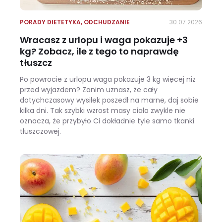
PORADY DIETETYKA
,
ODCHUDZANIE
30.07.2026
Wracasz z urlopu i waga pokazuje +3
kg? Zobacz, ile z tego to naprawdę
tłuszcz
Po powrocie z urlopu waga pokazuje 3 kg więcej niż
przed wyjazdem? Zanim uznasz, że cały
dotychczasowy wysiłek poszedł na marne, daj sobie
kilka dni. Tak szybki wzrost masy ciała zwykle nie
oznacza, że przybyło Ci dokładnie tyle samo tkanki
tłuszczowej.
Wracasz z urlopu i waga pokazuje +3 kg? Zobacz, ile z tego to naprawdę tłuszcz