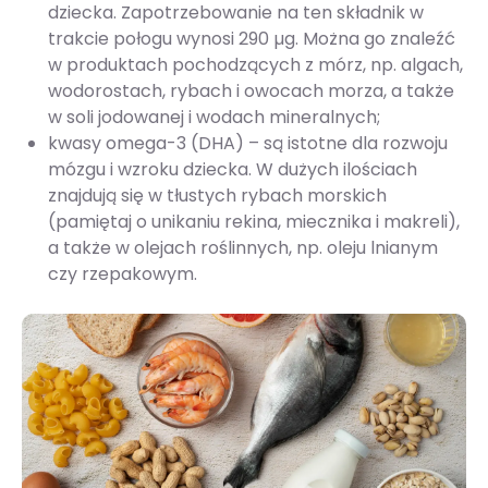
dziecka. Zapotrzebowanie na ten składnik w
trakcie połogu wynosi 290 µg. Można go znaleźć
w produktach pochodzących z mórz, np. algach,
wodorostach, rybach i owocach morza, a także
w soli jodowanej i wodach mineralnych;
kwasy omega-3 (DHA) – są istotne dla rozwoju
mózgu i wzroku dziecka. W dużych ilościach
znajdują się w tłustych rybach morskich
(pamiętaj o unikaniu rekina, miecznika i makreli),
a także w olejach roślinnych, np. oleju lnianym
czy rzepakowym​​​​.