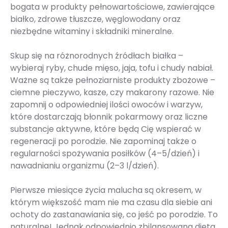
bogata w produkty pełnowartościowe, zawierające
białko, zdrowe tłuszcze, węglowodany oraz
niezbędne witaminy i składniki mineralne.
Skup się na różnorodnych źródłach białka –
wybieraj ryby, chude mięso, jaja, tofu i chudy nabiał.
Ważne są także pełnoziarniste produkty zbożowe –
ciemne pieczywo, kasze, czy makarony razowe. Nie
zapomnij o odpowiedniej ilości owoców i warzyw,
które dostarczają błonnik pokarmowy oraz liczne
substancje aktywne, które będą Cię wspierać w
regeneracji po porodzie. Nie zapominaj także o
regularności spożywania posiłków (4–5/dzień) i
nawadnianiu organizmu (2–3 l/dzień).
Pierwsze miesiące życia malucha są okresem, w
którym większość mam nie ma czasu dla siebie ani
ochoty do zastanawiania się, co jeść po porodzie. To
naturalne! Jednak odpowiednio zbilansowana dieta