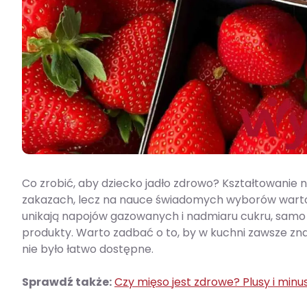
Co zrobić, aby dziecko jadło zdrowo? Kształtowanie
zakazach, lecz na nauce świadomych wyborów wartośc
unikają napojów gazowanych i nadmiaru cukru, samo 
produkty. Warto zadbać o to, by w kuchni zawsze zna
nie było łatwo dostępne.
Sprawdź także:
Czy mięso jest zdrowe? Plusy i minu