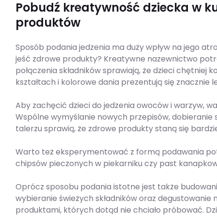
Pobudź kreatywność dziecka w ku
produktów
Sposób podania jedzenia ma duży wpływ na jego atr
jeść zdrowe produkty? Kreatywne nazewnictwo potr
połączenia składników sprawiają, że dzieci chętniej
kształtach i kolorowe dania prezentują się znacznie lep
Aby zachęcić dzieci do jedzenia owoców i warzyw, w
Wspólne wymyślanie nowych przepisów, dobieranie s
talerzu sprawią, że zdrowe produkty staną się bardzie
Warto też eksperymentować z formą podawania pot
chipsów pieczonych w piekarniku czy past kanapkow
Oprócz sposobu podania istotne jest także budowan
wybieranie świeżych składników oraz degustowanie
produktami, których dotąd nie chciało próbować. Dzie