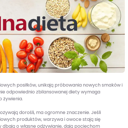
iowych posiłków, unikają próbowania nowych smaków i
nie odpowiednio zbilansowanej diety wymaga
o żywienia.
pożywają dorośli, ma ogromne znaczenie. Jeśli
ciowych produktów, warzywa i owoce stają się
y dbają o własne odżywianie, dają pociechom