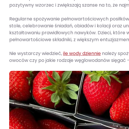
pozytywny wzorzec i zwiększają szanse na to, że najm
Regularne spożywanie pełnowartościowych posiłków
stole, celebrowanie śniadań, obiadów i kolacji oraz u
kształtowaniu prawidłowych nawyków. Dzieci, które w
pełnowartościowe składniki, z większym entuzjazm
Nie wystarczy wiedzieć,
ile wody dziennie
należy spoży
owoców czy po jakie rodzaje węglowodanów sięgać – 