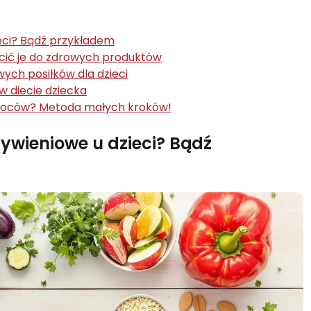
eci? Bądź przykładem
cić je do zdrowych produktów
ych posiłków dla dzieci
 diecie dziecka
owoców? Metoda małych kroków!
wieniowe u dzieci? Bądź