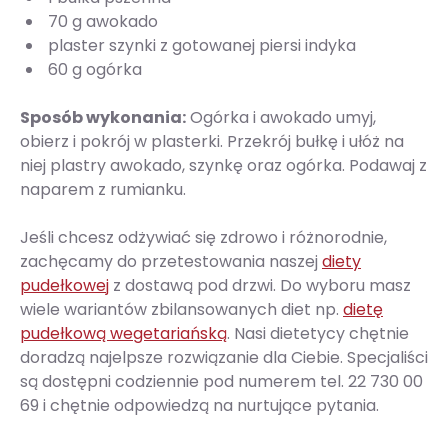
70 g awokado
plaster szynki z gotowanej piersi indyka
60 g ogórka
Sposób wykonania:
Ogórka i awokado umyj,
obierz i pokrój w plasterki. Przekrój bułkę i ułóż na
niej plastry awokado, szynkę oraz ogórka. Podawaj z
naparem z rumianku.
Jeśli chcesz odżywiać się zdrowo i różnorodnie,
zachęcamy do przetestowania naszej
diety
pudełkowej
z dostawą pod drzwi. Do wyboru masz
wiele wariantów zbilansowanych diet np.
dietę
pudełkową wegetariańską
. Nasi dietetycy chętnie
doradzą najelpsze rozwiązanie dla Ciebie. Specjaliści
są dostępni codziennie pod numerem tel. 22 730 00
69 i chętnie odpowiedzą na nurtujące pytania.