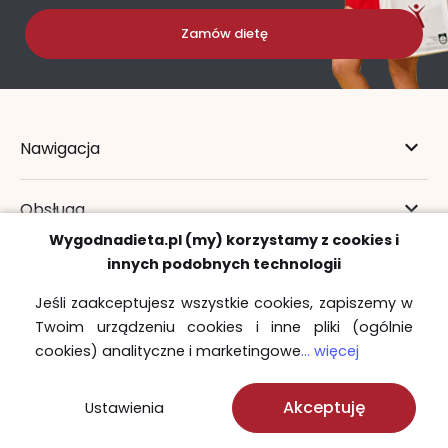
Zamów dietę
Nawigacja
Obsługa
Wygodnadieta.pl (my) korzystamy z cookies i
innych podobnych technologii
Zdrowie
Jeśli zaakceptujesz wszystkie cookies, zapiszemy w
Twoim urządzeniu cookies i inne pliki (ogólnie
cookies) analityczne i marketingowe
... więcej
22 730 00 69
Akceptuję
Ustawienia
22 723 31 87
22 110 50 88