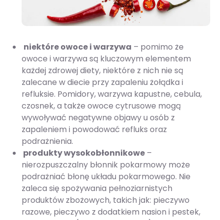
niektóre owoce i warzywa
– pomimo że
owoce i warzywa są kluczowym elementem
każdej zdrowej diety, niektóre z nich nie są
zalecane w diecie przy zapaleniu żołądka i
refluksie. Pomidory, warzywa kapustne, cebula,
czosnek, a także owoce cytrusowe mogą
wywoływać negatywne objawy u osób z
zapaleniem i powodować refluks oraz
podrażnienia.
produkty wysokobłonnikowe
–
nierozpuszczalny błonnik pokarmowy może
podrażniać błonę układu pokarmowego. Nie
zaleca się spożywania pełnoziarnistych
produktów zbożowych, takich jak: pieczywo
razowe, pieczywo z dodatkiem nasion i pestek,