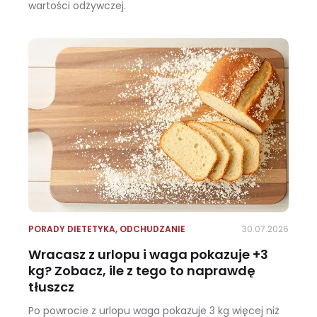
wartości odżywczej.
Ile kalorii ma kalafior i czy warto jeść go na diecie?
PORADY DIETETYKA
,
ODCHUDZANIE
30.07.2026
Wracasz z urlopu i waga pokazuje +3
kg? Zobacz, ile z tego to naprawdę
tłuszcz
Po powrocie z urlopu waga pokazuje 3 kg więcej niż