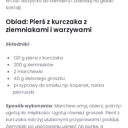
Wrzuć wszystko do blendera i zblenduj na gładki
koktajl.
Obiad: Pierś z kurczaka z
ziemniakami i warzywami
Składniki:
120 g piersi z kurczaka
200 g ziemniaków
2 marchewki
40 g zielonego groszku
przyprawy do smaku np. koperek, natka
pietruszki.
Sposób wykonania:
Marchew umyj, obierz, pokrój i
ugotuj do miękkości. Ugotuj również groszek. Pierś z
kurczaka natrzyj ulubionymi przyprawami i podduś.
Ziemniaki po ugotowaniu ugnieć na purée, a