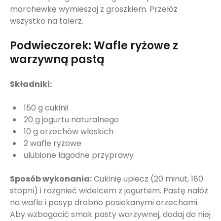
marchewkę wymieszaj z groszkiem. Przełóż
wszystko na talerz.
Podwieczorek: Wafle ryżowe z
warzywną pastą
Składniki:
150 g cukinii
20 g jogurtu naturalnego
10 g orzechów włoskich
2 wafle ryżowe
ulubione łagodne przyprawy
Sposób wykonania:
Cukinię upiecz (20 minut, 180
stopni) i rozgnieć widelcem z jogurtem. Pastę nałóż
na wafle i posyp drobno posiekanymi orzechami.
Aby wzbogacić smak pasty warzywnej, dodaj do niej