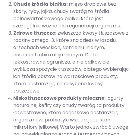
Chude źródła białka:
mięso drobiowe bez
skóry, ryby, jajka, chudy twaróg to źródła
pełnowartościowego białka, które jest
szczególnie ważne dla regeneracji organizmu.
Zdrowe tłuszcze:
zwłaszcza kwasy tłuszczowe z
rodziny omega-3, które znajdziesz w łososiu,
orzechach włoskich, siemieniu lnianym,
nasionach chia i oleju lnianym. Dieta
lekkostrawna ogranicza, a nie całkowicie
wyklucza spożycie tłuszczów, dlatego wybierając
ich źródła postaw na wartościowe produkty,
które dostarczają nienasycone kwasy
tłuszczowe.
Niskotłuszczowe produkty mleczne:
jogurty
naturalne, kefiry czy chudy twaróg to produkty
łatwostrawne, które dodatkowo dostarczają
organizmowi probiotyki wspierające stan
mikroflory jelitowej. Warto jednak zwrócić uwagę
na indywidualną tolerancję fermentowanych