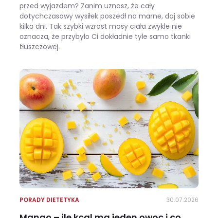
przed wyjazdem? Zanim uznasz, że cały
dotychczasowy wysiłek poszedł na marne, daj sobie
kilka dni. Tak szybki wzrost masy ciała zwykle nie
oznacza, że przybyło Ci dokładnie tyle samo tkanki
tłuszczowej.
Wracasz z urlopu i waga pokazuje +3 kg? Zobacz, ile z tego to naprawdę tłuszcz
PORADY DIETETYKA
30.07.2026
Mango – ile kcal ma jeden owoc i co