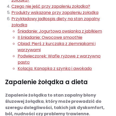
żołądka?
Czego nie jeść przy zapaleniu żołądka?
Produkty wskazane przy zapaleniu żołądka
Przykładowy jadłospis diety na stan zapalny
żołądka
Śniadanie: Jogurtowa owsianka z jabłkiem
II śniadanie: Owocowe smoothie
Obiad: Pierś z kurczaka z ziemniakami i
warzywami
Podwieczorek: Wafle ryżowe z warzywną
pastą
Kolacja: Kanapka z szynką i awokado
Zapalenie żołądka a dieta
Zapalenie żołądka to stan zapalny błony
śluzowej żołądka
,
który może prowadzić do
szeregu dolegliwości, takich jak dyskomfort,
ból, nudności czy problemy trawienne.