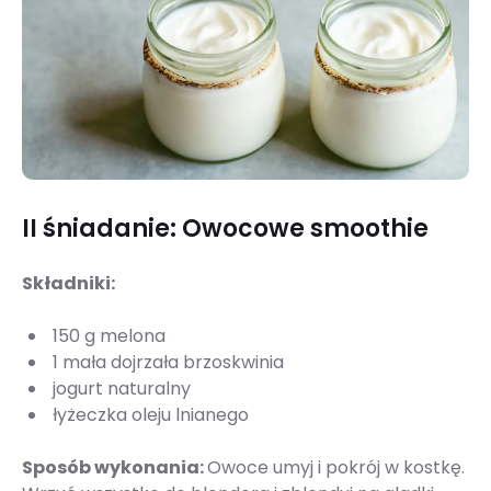
II śniadanie: Owocowe smoothie
Składniki:
150 g melona
1 mała dojrzała brzoskwinia
jogurt naturalny
łyżeczka oleju lnianego
Sposób wykonania:
Owoce umyj i pokrój w kostkę.