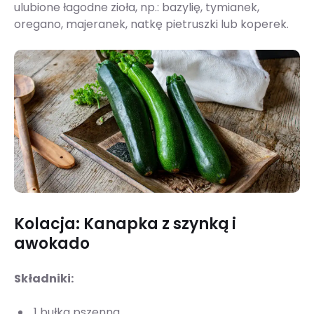
ulubione łagodne zioła, np.: bazylię, tymianek,
oregano, majeranek, natkę pietruszki lub koperek.
Kolacja: Kanapka z szynką i
awokado
Składniki:
1 bułka pszenna