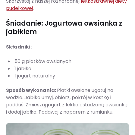
Skorzystaj z naszej różnorodnej
lekkostrawnej diety
pudełkowej
.
Śniadanie: Jogurtowa owsianka z
jabłkiem
Składniki:
50 g płatków owsianych
1 jabłko
1 jogurt naturalny
Sposób wykonania:
Płatki owsiane ugotuj na
wodzie. Jabłko umyj, obierz, pokrój w kostkę i
podduś. Zmieszaj jogurt z lekko ostudzoną owsianką
i dodaj jabłko. Podawaj z naparem z rumianku.