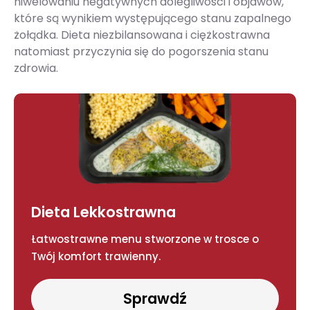
niwelowaniu negatywnych dolegliwości i objawów,
które są wynikiem występującego stanu zapalnego
żołądka. Dieta niezbilansowana i ciężkostrawna
natomiast przyczynia się do pogorszenia stanu
zdrowia.
Dieta Lekkostrawna
Łatwostrawne menu stworzone w trosce o
Twój komfort trawienny.
Sprawdź