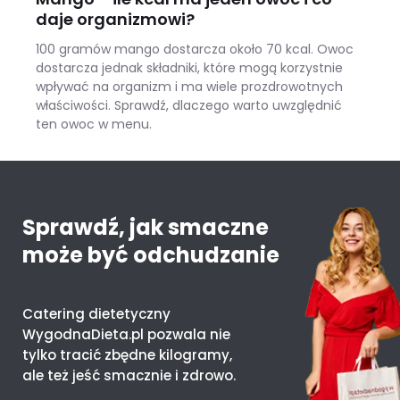
daje organizmowi?
100 gramów mango dostarcza około 70 kcal. Owoc
dostarcza jednak składniki, które mogą korzystnie
wpływać na organizm i ma wiele prozdrowotnych
właściwości. Sprawdź, dlaczego warto uwzględnić
ten owoc w menu.
Mango – ile kcal ma jeden owoc i co daje organizmowi?
Sprawdź, jak smaczne
może być odchudzanie
Catering dietetyczny
WygodnaDieta.pl pozwala nie
tylko tracić zbędne kilogramy,
ale też jeść smacznie i zdrowo.