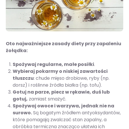
Oto najważniejsze zasady diety przy zapaleniu
żołądka:
Spożywaj regularne, małe posiłki
.
Wybieraj pokarmy o niskiej zawartości
tłuszczu
: chude mięso drobiowe, ryby (np.
dorsz) i roślinne źródła białka (np. tofu).
Gotuj na parze, piecz w rękawie, duś lub
gotuj,
zamiast smażyć.
Spożywaj owoce i warzywa, jednak nie na
surowo.
Są bogatym źródłem antyoksydantów,
które pomagają zwalczać stan zapalny, a
obróbka termiczna znacząco ułatwia ich