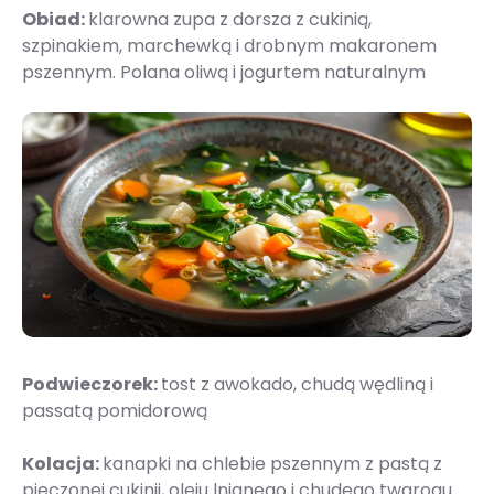
Obiad:
klarowna zupa z dorsza z cukinią,
szpinakiem, marchewką i drobnym makaronem
pszennym. Polana oliwą i jogurtem naturalnym
Podwieczorek:
tost z awokado, chudą wędliną i
passatą pomidorową
Kolacja:
kanapki na chlebie pszennym z pastą z
pieczonej cukinii, oleju lnianego i chudego twarogu.