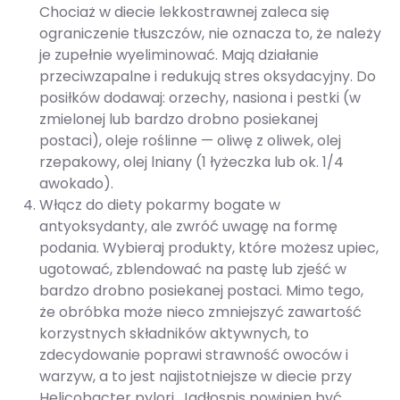
Chociaż w diecie lekkostrawnej zaleca się
ograniczenie tłuszczów, nie oznacza to, że należy
je zupełnie wyeliminować. Mają działanie
przeciwzapalne i redukują stres oksydacyjny. Do
posiłków dodawaj: orzechy, nasiona i pestki (w
zmielonej lub bardzo drobno posiekanej
postaci), oleje roślinne — oliwę z oliwek, olej
rzepakowy, olej lniany (1 łyżeczka lub ok. 1/4
awokado).
Włącz do diety pokarmy bogate w
antyoksydanty, ale zwróć uwagę na formę
podania. Wybieraj produkty, które możesz upiec,
ugotować, zblendować na pastę lub zjeść w
bardzo drobno posiekanej postaci. Mimo tego,
że obróbka może nieco zmniejszyć zawartość
korzystnych składników aktywnych, to
zdecydowanie poprawi strawność owoców i
warzyw, a to jest najistotniejsze w diecie przy
Helicobacter pylori. Jadłospis powinien być