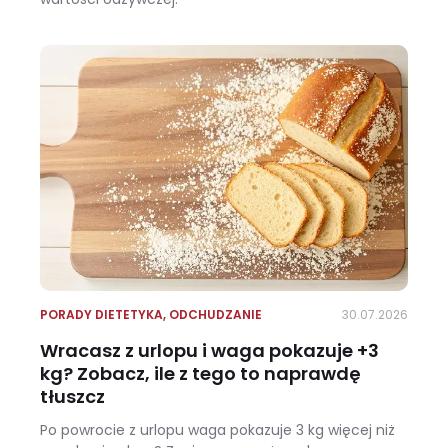
Ile kalorii ma kalafior i czy warto jeść go na diecie?
PORADY DIETETYKA
,
ODCHUDZANIE
30.07.2026
Wracasz z urlopu i waga pokazuje +3
kg? Zobacz, ile z tego to naprawdę
tłuszcz
Po powrocie z urlopu waga pokazuje 3 kg więcej niż