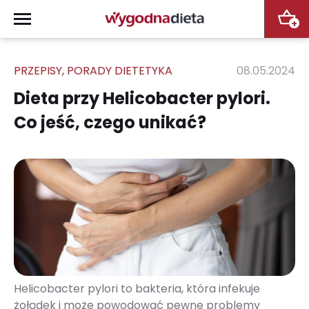
+
PRZEPISY
,
PORADY DIETETYKA
08.05.2024
Dieta przy Helicobacter pylori.
Co jeść, czego unikać?
Helicobacter pylori to bakteria, która infekuje
żołądek i może powodować pewne problemy