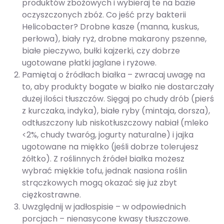
produktów zbożowych i wybieraj te na bazie
oczyszczonych zbóż. Co jeść przy bakterii
Helicobacter? Drobne kasze (manna, kuskus,
perłowa), biały ryż, drobne makarony pszenne,
białe pieczywo, bułki kajzerki, czy dobrze
ugotowane płatki jaglane i ryżowe.
Pamiętaj o źródłach białka – zwracaj uwagę na
to, aby produkty bogate w białko nie dostarczały
dużej ilości tłuszczów. Sięgaj po chudy drób (pierś
z kurczaka, indyka), białe ryby (mintaja, dorsza),
odtłuszczony lub niskotłuszczowy nabiał (mleko
<2%, chudy twaróg, jogurty naturalne) i jajka
ugotowane na miękko (jeśli dobrze tolerujesz
żółtko). Z roślinnych źródeł białka możesz
wybrać miękkie tofu, jednak nasiona roślin
strączkowych mogą okazać się już zbyt
ciężkostrawne.
Uwzględnij w jadłospisie – w odpowiednich
porcjach – nienasycone kwasy tłuszczowe.