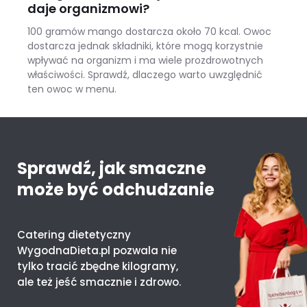
daje organizmowi?
100 gramów mango dostarcza około 70 kcal. Owoc
dostarcza jednak składniki, które mogą korzystnie
wpływać na organizm i ma wiele prozdrowotnych
właściwości. Sprawdź, dlaczego warto uwzględnić
ten owoc w menu.
Mango – ile kcal ma jeden owoc i co daje organizmowi?
Sprawdź, jak smaczne
może być odchudzanie
Catering dietetyczny
WygodnaDieta.pl pozwala nie
tylko tracić zbędne kilogramy,
ale też jeść smacznie i zdrowo.