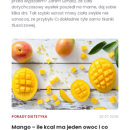
przed wyjazdem? Zanim uznasz, że cały
dotychczasowy wysiłek poszedł na marne, daj sobie
kilka dni. Tak szybki wzrost masy ciała zwykle nie
oznacza, że przybyło Ci dokładnie tyle samo tkanki
tłuszczowej.
Wracasz z urlopu i waga pokazuje +3 kg? Zobacz, ile z tego to naprawdę tłuszcz
PORADY DIETETYKA
30.07.2026
Mango – ile kcal ma jeden owoc i co