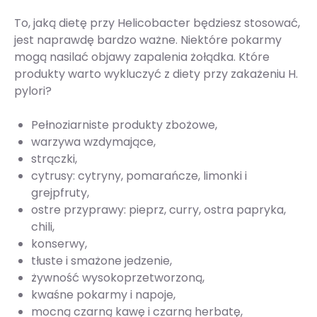
To, jaką dietę przy Helicobacter będziesz stosować,
jest naprawdę bardzo ważne. Niektóre pokarmy
mogą nasilać objawy zapalenia żołądka. Które
produkty warto wykluczyć z diety przy zakażeniu H.
pylori?
Pełnoziarniste produkty zbożowe,
warzywa wzdymające,
strączki,
cytrusy: cytryny, pomarańcze, limonki i
grejpfruty,
ostre przyprawy: pieprz, curry, ostra papryka,
chili,
konserwy,
tłuste i smażone jedzenie,
żywność wysokoprzetworzoną,
kwaśne pokarmy i napoje,
mocną czarną kawę i czarną herbatę,