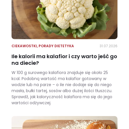
CIEKAWOSTKI
,
PORADY DIETETYKA
31.07.2026
Ile kalorii ma kalafior i czy warto jeść go
na diecie?
W 100 g surowego kalafiora znajduje się około 25
kcal. Podobną wartość ma kalafior gotowany w
wodzie lub na parze – o ile nie dodaje się do niego
masła, bułki tartej, sosów albo dużej ilości tłuszczu.
Sprawdź, jak kaloryczność kalafiora ma się do jego
wartości odżywczej.
Ile kalorii ma kalafior i czy warto jeść go na diecie?