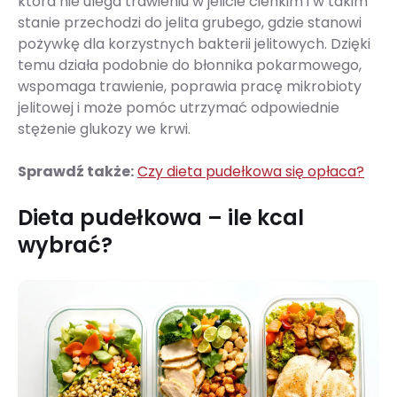
która nie ulega trawieniu w jelicie cienkim i w takim
stanie przechodzi do jelita grubego, gdzie stanowi
pożywkę dla korzystnych bakterii jelitowych. Dzięki
temu działa podobnie do błonnika pokarmowego,
wspomaga trawienie, poprawia pracę mikrobioty
jelitowej i może pomóc utrzymać odpowiednie
stężenie glukozy we krwi.
Sprawdź także:
Czy dieta pudełkowa się opłaca?
Dieta pudełkowa – ile kcal
wybrać?