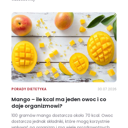
Wracasz z urlopu i waga pokazuje +3 kg? Zobacz, ile z tego to naprawdę tłuszcz
PORADY DIETETYKA
30.07.2026
Mango – ile kcal ma jeden owoc i co
daje organizmowi?
100 gramów mango dostarcza około 70 kcal. Owoc
dostarcza jednak składniki, które mogą korzystnie
wpływać na organizm i ma wiele prozdrowotnych