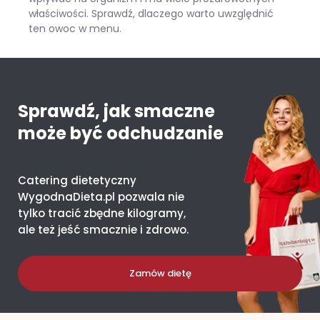
właściwości. Sprawdź, dlaczego warto uwzględnić
ten owoc w menu.
Mango – ile kcal ma jeden owoc i co daje organizmowi?
Sprawdź, jak smaczne
może być odchudzanie
Catering dietetyczny
WygodnaDieta.pl pozwala nie
tylko tracić zbędne kilogramy,
ale też jeść smacznie i zdrowo.
Zamów dietę