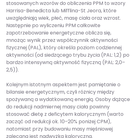
stosowanych wzorów do obliczenia PPM to wzory
Harrisa-Benedicta lub Mifflina-St Jeora, które
uwzględniają wiek, płeć, masę ciała oraz wzrost.
Następnie po wyliczeniu PPM całkowite
zapotrzebowanie energetyczne oblicza się,
mnożąc wynik przez współczynnik aktywności
fizycznej (PAL), który określa poziom codziennej
aktywności (od siedzącego trybu życia (PAL: 1,2) po
bardzo intensywną aktywność fizyczną (PAL: 2,0–
2,5)).
Kolejnym istotnym aspektem jest pamiętanie o
bilansie energetycznym, czyli różnicy między
spożywaną a wydatkowaną energią. Osoby dążące
do redukcji nadmiernej masy ciała powinny
stosować dietę z deficytem kalorycznym (warto
zacząć od redukcji ok. 10–20% poniżej CPM),
natomiast przy budowaniu masy mięśniowej
zalecana jest nadwyżka kaloryczna.